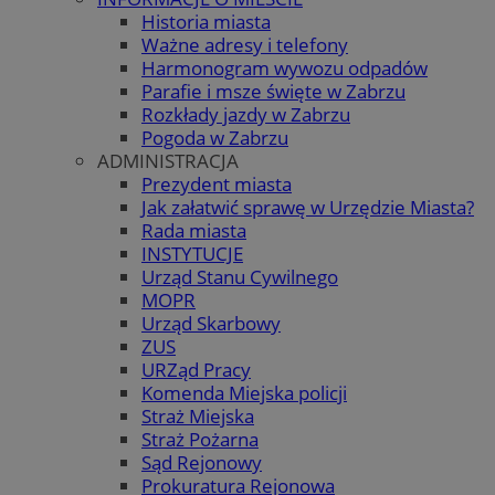
Historia miasta
Ważne adresy i telefony
Harmonogram wywozu odpadów
Parafie i msze święte w Zabrzu
Rozkłady jazdy w Zabrzu
Pogoda w Zabrzu
ADMINISTRACJA
Prezydent miasta
Jak załatwić sprawę w Urzędzie Miasta?
Rada miasta
INSTYTUCJE
Urząd Stanu Cywilnego
MOPR
Urząd Skarbowy
ZUS
URZąd Pracy
Komenda Miejska policji
Straż Miejska
Straż Pożarna
Sąd Rejonowy
Prokuratura Rejonowa