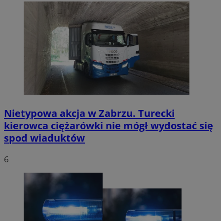
Nietypowa akcja w Zabrzu. Turecki
kierowca ciężarówki nie mógł wydostać się
spod wiaduktów
6