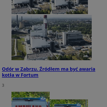
Odór w Zabrzu. Źródłem ma być awaria
kotła w Fortum
3