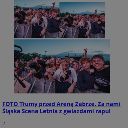
FOTO
Tłumy przed Areną Zabrze. Za nami
Śląska Scena Letnia z gwiazdami rapu!
2