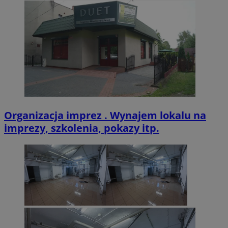
VISITOR_PRIVACY_METADATA
5 miesięcy 4
YouTube
tygodnie
.youtube.com
Organizacja imprez . Wynajem lokalu na
imprezy, szkolenia, pokazy itp.