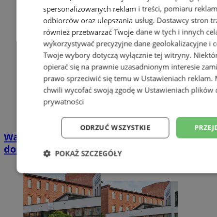
spersonalizowanych reklam i treści, pomiaru reklam i
odbiorców oraz ulepszania usług.
Dostawcy stron tr
również przetwarzać Twoje dane w tych i innych cel
wykorzystywać precyzyjne dane geolokalizacyjne i c
Twoje wybory dotyczą wyłącznie tej witryny. Niekt
opierać się na prawnie uzasadnionym interesie zami
prawo sprzeciwić się temu w
Ustawieniach reklam
.
chwili wycofać swoją zgodę w
Ustawieniach plików 
prywatności
ODRZUĆ WSZYSTKIE
PRZEJ
Wakacyjny wypoczynek nad Bałtykiem w
domkach Szmaragdowe Morze
POKAŻ SZCZEGÓŁY
Niezbędne
Wydajność
Targetowani
Niesklasyfikowane