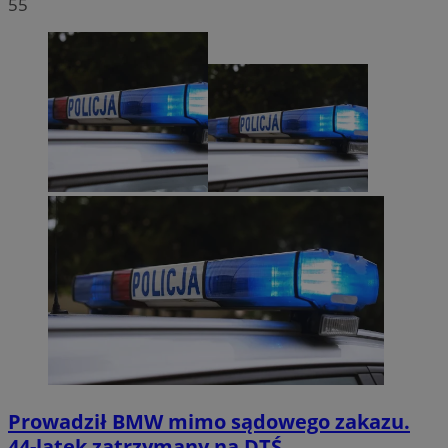
55
Prowadził BMW mimo sądowego zakazu.
44-latek zatrzymany na DTŚ