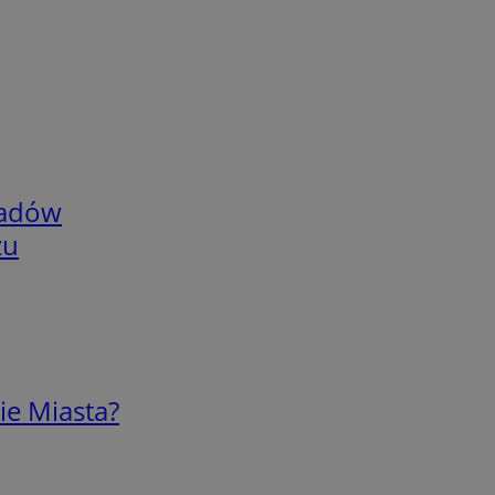
adów
zu
ie Miasta?