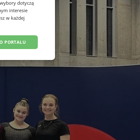
 wybory dotyczą
nym interesie
sz w każdej
DO PORTALU
esklasyfikowane
ane
owanie użytkownika i
j.