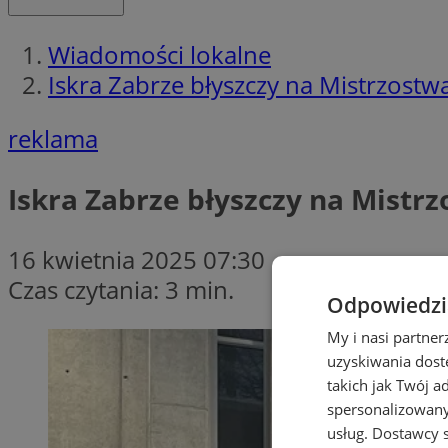
Wiadomości lokalne
Iskra Zabrze błyszczy na Mistrzost
reklama
Iskra Zabrze błyszczy na Mistr
16 kwietnia 2025 07:30
Czas czytania: 3 min.
Odpowiedzia
My i nasi partne
uzyskiwania dost
takich jak Twój a
spersonalizowanyc
usług.
Dostawcy s