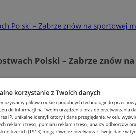
wach Polski – Zabrze znów na sportowej 
zostwach Polski – Zabrze znów 
lne korzystanie z Twoich danych
rzy używamy plików cookie i podobnych technologii do przechow
ępu do informacji na Twoim urządzeniu oraz do przetwarzania 
dres IP, unikalne identyfikatory i dane przeglądania, w celu wyświ
h reklam i treści, pomiaru reklam i treści, analizy odbiorców or
tron trzecich (1913)
mogą również przetwarzać Twoje dane w tych