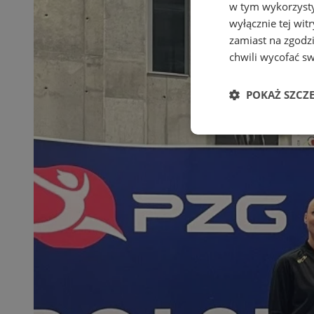
w tym wykorzysty
wyłącznie tej wi
zamiast na zgodz
chwili wycofać s
POKAŻ SZCZ
Niezbędne
Ni
Niezbędne pliki cook
zarządzanie kontem. 
Nazwa