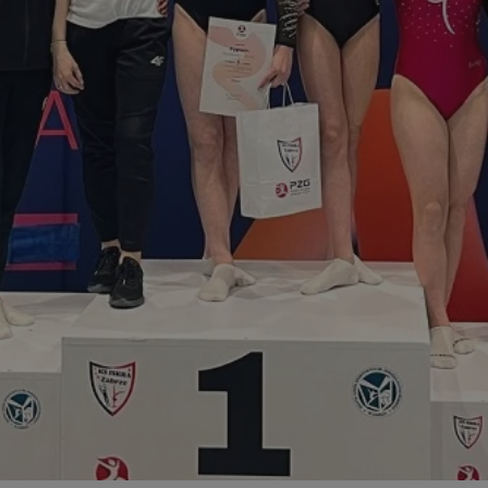
zabrze.com.pl
1 rok
Ten plik cookie przechowuje identyfik
zabrze.com.pl
1 rok
Ten plik cookie przechowuje identyfik
zabrze.com.pl
1 rok
Ten plik cookie przechowuje identyfik
29 minut 53
Ten plik cookie służy do rozróżniania
Cloudflare
sekundy
to korzystne dla strony internetowe
Inc.
umożliwia tworzenie ważnych rapor
.x.com
korzystania z jej witryny internetowe
29 minut 55
Ten plik cookie służy do rozróżniania
Cloudflare
sekund
to korzystne dla strony internetowe
Inc.
umożliwia tworzenie ważnych rapor
.twitter.com
korzystania z jej witryny internetowe
nt
4 tygodnie 2 dni
Ten plik cookie jest używany przez 
CookieScript
Script.com do zapamiętywania prefe
zabrze.com.pl
zgody użytkownika na pliki cookie. J
aby baner cookie Cookie-Script.com 
Google Privacy Policy
METADATA
5 miesięcy 4
Ten plik cookie przechowuje informa
YouTube
tygodnie
użytkownika oraz jego preferencjac
.youtube.com
prywatności podczas korzystania z wi
wybory dotyczące polityki prywatnoś
zgody, zapewniając ich przestrzegan
wizytach. Dzięki temu użytkownik 
konfigurować swoich preferencji, co
zgodność z regulacjami ochrony dan