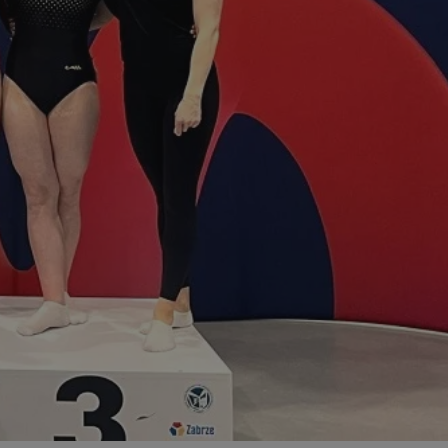
ator sesji.
ator sesji.
ator sesji.
 ludzi i botów. Jest
j, ponieważ
tów na temat
j.
 ludzi i botów. Jest
j, ponieważ
tów na temat
j.
usługę Cookie-
rencji dotyczących
est to konieczne,
działał poprawnie.
cje o zgodzie
h dotyczących
tryny. Rejestruje
ci i ustawień
ie w kolejnych
nie musi ponownie
 zwiększa wygodę i
ych.