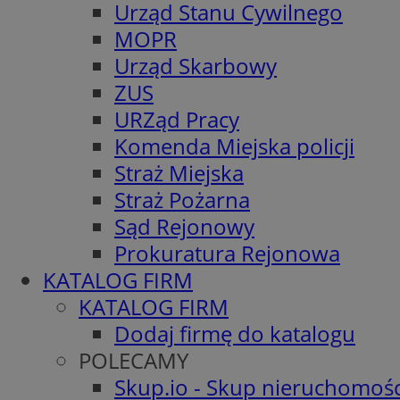
Urząd Stanu Cywilnego
MOPR
Urząd Skarbowy
ZUS
URZąd Pracy
Komenda Miejska policji
Straż Miejska
Straż Pożarna
Sąd Rejonowy
Prokuratura Rejonowa
KATALOG FIRM
KATALOG FIRM
Dodaj firmę do katalogu
POLECAMY
Skup.io - Skup nieruchomośc