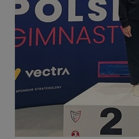
SessID
QeSessID
MvSessID
__cf_bm
__cf_bm
CookieScriptConse
VISITOR_PRIVACY_