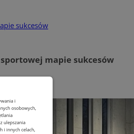
mapie sukcesów
na sportowej mapie sukcesów
ywania i
danych osobowych,
etlania
az ulepszania
 i innych celach,