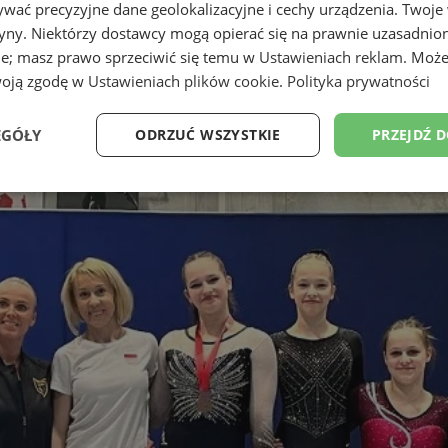
wać precyzyjne dane geolokalizacyjne i cechy urządzenia. Twoje
tryny. Niektórzy dostawcy mogą opierać się na prawnie uzasadnio
ie; masz prawo sprzeciwić się temu w
Ustawieniach reklam
. Może
woją zgodę w
Ustawieniach plików cookie
.
Polityka prywatności
EGÓŁY
ODRZUĆ WSZYSTKIE
PRZEJDŹ 
Wydajność
Targetowanie
Funkcjonalność
Ni
ezbędne
Wydajność
Targetowanie
Funkcjonalność
Niesklasyfikow
ie umożliwiają korzystanie z podstawowych funkcji strony internetowej, takich jak log
Bez niezbędnych plików cookie nie można prawidłowo korzystać ze strony internetowe
Provider
/
Okres
Opis
Domena
przechowywania