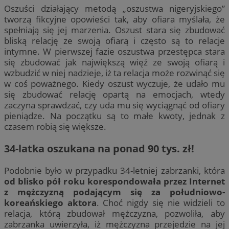
Oszuści działający metodą „oszustwa nigeryjskiego”
tworzą fikcyjne opowieści tak, aby ofiara myślała, że
spełniają się jej marzenia. Oszust stara się zbudować
bliską relację ze swoją ofiarą i często są to relacje
intymne. W pierwszej fazie oszustwa przestępca stara
się zbudować jak największą więź ze swoją ofiarą i
wzbudzić w niej nadzieje, iż ta relacja może rozwinąć się
w coś poważnego. Kiedy oszust wyczuje, że udało mu
się zbudować relację opartą na emocjach, wtedy
zaczyna sprawdzać, czy uda mu się wyciągnąć od ofiary
pieniądze. Na początku są to małe kwoty, jednak z
czasem robią się większe.
34-latka oszukana na ponad 90 tys. zł!
Podobnie było w przypadku 34-letniej zabrzanki, która
od blisko pół roku korespondowała przez Internet
z mężczyzną podającym się za południowo-
koreańskiego aktora
. Choć nigdy się nie widzieli to
relacja, którą zbudował mężczyzna, pozwoliła, aby
zabrzanka uwierzyła, iż mężczyzna przejedzie na jej