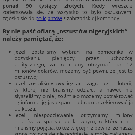
ponad 90 tysięcy złotych
. Kiedy wreszcie
zorientowała się, że wszystko to było oszustwem,
zgłosiła się do
policjantów
z zabrzańskiej komendy.
By nie paść ofiarą „oszustów nigeryjskich”
należy pamiętać, że:
jeżeli zostaliśmy wybrani na pomocnika w
odzyskaniu pieniędzy przez uchodźcę
politycznego, za to mamy otrzymać np. 12
milionów dolarów, możemy być pewni, że jest to
oszustwo;
jeżeli zostaliśmy zwycięzcami zagranicznej loterii,
w której nie braliśmy udziału, a nawet nie
słyszeliśmy o niej, to śmiało możemy potraktować
tę informację jako spam i od razu przekierować ją
do kosza;
jeżeli niespodziewanie otrzymamy miliony
dolarów w spadku po krewnym, o którym nie
mieliśmy pojęcia, to też więcej niż pewne, że nasza
stopa życiowa się nie podniesie, a może być wręcz