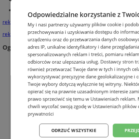
Tworzenie stron www -Zabrze
Odpowiedzialne korzystanie z Twoi
reklama
My i nasi partnerzy używamy plików cookie i podob
przechowywania i uzyskiwania dostępu do informac
reklama
urządzeniu oraz do przetwarzania danych osobowych
Ogłoszenia
adres IP, unikalne identyfikatory i dane przeglądani
spersonalizowanych reklam i treści, pomiaru reklam i
odbiorców oraz ulepszania usług.
Dostawcy stron tr
również przetwarzać Twoje dane w tych i innych cel
wykorzystywać precyzyjne dane geolokalizacyjne i c
Twoje wybory dotyczą wyłącznie tej witryny. Niekt
opierać się na prawnie uzasadnionym interesie zami
prawo sprzeciwić się temu w
Ustawieniach reklam
.
chwili wycofać swoją zgodę w
Ustawieniach plików 
prywatności
ODRZUĆ WSZYSTKIE
PRZEJ