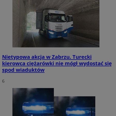
Nietypowa akcja w Zabrzu. Turecki
kierowca ciężarówki nie mógł wydostać się
spod wiaduktów
6