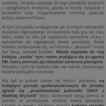
urodziny. 34-latka używając do tego pieniędzy wziętych
z zaciągniętych kredytów, płaciła za koszty związane z
przelotem oraz zorganizowanie ochrony podczas
pobytu aktora w Polsce.
W tym przypadku analogicznie jak w innych odmianach
oszustwa nigeryjskiego prowadzona była gra na czas,
która miała na celu jak najdłuższe zwodzenie ofiary i
wyłudzenie jak największej kwoty pieniędzy. Kiedy
kobieta zorientowała się, że historia z „aktorem” może
być fikcją, zerwała kontakt.
Wtedy napisała do niej
kolejna „osoba” tym razem podająca się za agenta
FBI, który pomoże jej odzyskać utracone pieniądze
.
Niestety i tym raz kobieta dała się nabrać, przekazując
kolejne pieniądze oszustowi.
Nie był to jednak koniec tej historii, ponieważ
na
kolejnym portalu społecznościowym do 34-latki
zgłosił się „przedstawiciel jednostki SWAT z
Wielkiej Brytanii”
który zaoferował swoją pomoc w
zamian za przekazanie drobnej kwoty pieniędzy.
Łącznie w wyniku działania oszusta
kobieta straciła