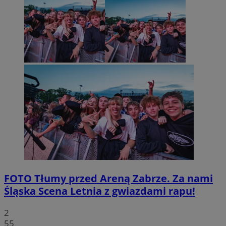
FOTO
Tłumy przed Areną Zabrze. Za nami
Śląska Scena Letnia z gwiazdami rapu!
2
55