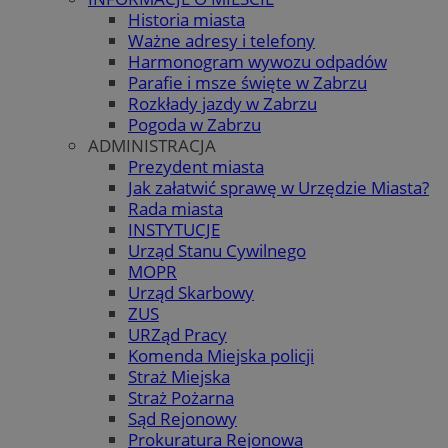
Historia miasta
Ważne adresy i telefony
Harmonogram wywozu odpadów
Parafie i msze święte w Zabrzu
Rozkłady jazdy w Zabrzu
Pogoda w Zabrzu
ADMINISTRACJA
Prezydent miasta
Jak załatwić sprawę w Urzędzie Miasta?
Rada miasta
INSTYTUCJE
Urząd Stanu Cywilnego
MOPR
Urząd Skarbowy
ZUS
URZąd Pracy
Komenda Miejska policji
Straż Miejska
Straż Pożarna
Sąd Rejonowy
Prokuratura Rejonowa