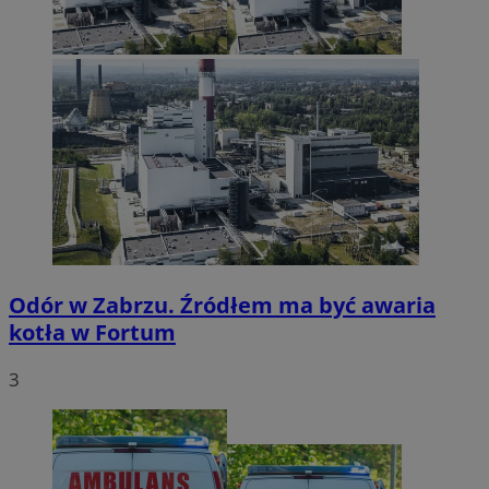
Odór w Zabrzu. Źródłem ma być awaria
kotła w Fortum
3