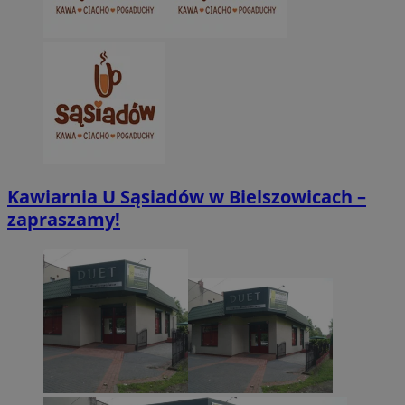
CookieScriptConsent
4 tygodnie 2 dn
CookieScript
zabrze.com.pl
Kawiarnia U Sąsiadów w Bielszowicach –
zapraszamy!
VISITOR_PRIVACY_METADATA
5 miesięcy 4
YouTube
tygodnie
.youtube.com