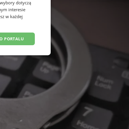
 wybory dotyczą
nym interesie
sz w każdej
DO PORTALU
esklasyfikowane
ane
owanie użytkownika i
j.