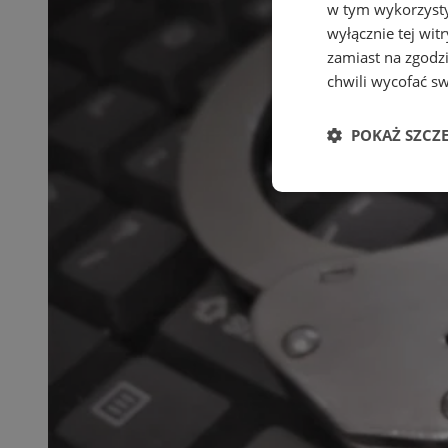
w tym wykorzysty
wyłącznie tej wi
zamiast na zgodz
chwili wycofać s
POKAŻ SZCZ
Niezbędne
Ni
Niezbędne pliki cook
zarządzanie kontem. 
Nazwa