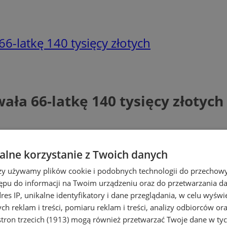
-latkę 140 tysięcy złotych
ła 66-latkę 140 tysięcy złotych
lne korzystanie z Twoich danych
rzy używamy plików cookie i podobnych technologii do przechow
ępu do informacji na Twoim urządzeniu oraz do przetwarzania 
dres IP, unikalne identyfikatory i dane przeglądania, w celu wyświ
h reklam i treści, pomiaru reklam i treści, analizy odbiorców or
tron trzecich (1913)
mogą również przetwarzać Twoje dane w tych