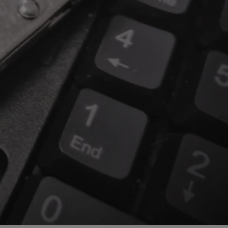
ator sesji.
ator sesji.
ator sesji.
 ludzi i botów. Jest
j, ponieważ
tów na temat
j.
 ludzi i botów. Jest
j, ponieważ
tów na temat
j.
usługę Cookie-
rencji dotyczących
est to konieczne,
działał poprawnie.
cje o zgodzie
h dotyczących
tryny. Rejestruje
ci i ustawień
ie w kolejnych
nie musi ponownie
 zwiększa wygodę i
ych.