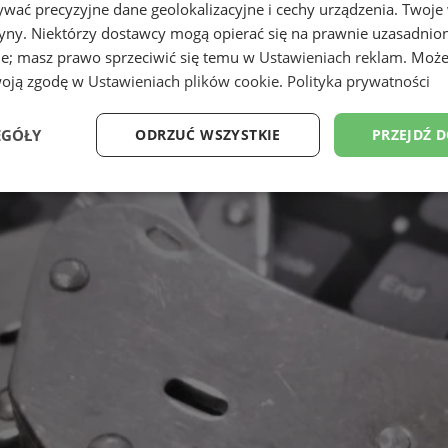
wać precyzyjne dane geolokalizacyjne i cechy urządzenia. Twoje
tryny. Niektórzy dostawcy mogą opierać się na prawnie uzasadnio
ie; masz prawo sprzeciwić się temu w
Ustawieniach reklam
. Może
woją zgodę w
Ustawieniach plików cookie
.
Polityka prywatności
EGÓŁY
ODRZUĆ WSZYSTKIE
PRZEJDŹ 
Wydajność
Targetowanie
Funkcjonalność
Ni
ezbędne
Wydajność
Targetowanie
Funkcjonalność
Niesklasyfikow
ie umożliwiają korzystanie z podstawowych funkcji strony internetowej, takich jak log
Bez niezbędnych plików cookie nie można prawidłowo korzystać ze strony internetowe
Provider
/
Okres
Opis
Domena
przechowywania