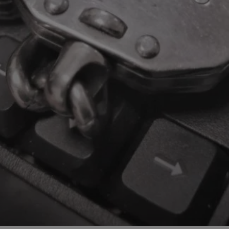
zabrze.com.pl
1 rok
Ten plik cookie przechowuje identyfik
zabrze.com.pl
1 rok
Ten plik cookie przechowuje identyfik
zabrze.com.pl
1 rok
Ten plik cookie przechowuje identyfik
29 minut 53
Ten plik cookie służy do rozróżniania
Cloudflare
sekundy
to korzystne dla strony internetowe
Inc.
umożliwia tworzenie ważnych rapor
.x.com
korzystania z jej witryny internetowe
29 minut 55
Ten plik cookie służy do rozróżniania
Cloudflare
sekund
to korzystne dla strony internetowe
Inc.
umożliwia tworzenie ważnych rapor
.twitter.com
korzystania z jej witryny internetowe
nt
4 tygodnie 2 dni
Ten plik cookie jest używany przez 
CookieScript
Script.com do zapamiętywania prefe
zabrze.com.pl
zgody użytkownika na pliki cookie. J
aby baner cookie Cookie-Script.com 
Google Privacy Policy
METADATA
5 miesięcy 4
Ten plik cookie przechowuje informa
YouTube
tygodnie
użytkownika oraz jego preferencjac
.youtube.com
prywatności podczas korzystania z wi
wybory dotyczące polityki prywatnoś
zgody, zapewniając ich przestrzegan
wizytach. Dzięki temu użytkownik 
konfigurować swoich preferencji, co
zgodność z regulacjami ochrony dan