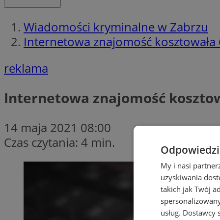
Wiadomości kryminalne w Zabrzu
Internetowa znajomość kosztowała 66
reklama
Internetowa znajomość kosztowa
14 maja 2021 08:00
Czas czytania: 4 min.
Odpowiedzia
My i nasi partne
uzyskiwania dost
takich jak Twój a
spersonalizowanyc
usług.
Dostawcy s