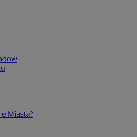
adów
zu
ie Miasta?