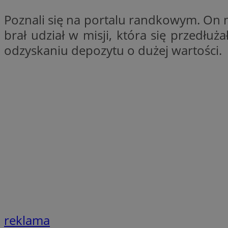
Nazwa
Poznali się na portalu randkowym. On 
Nazwa
ustat_xq6z219uw9
brał udział w misji, która się przedłuż
Nazwa
__Secure-YNID
_clck
odzyskaniu depozytu o dużej wartości.
__gads
FCCDCF
MUID
__eoi
ANONCHK
_clsk
test_cookie
_ga_NBM6HFESG6
_fbp
OAID
reklama
MR