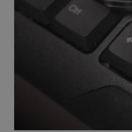
SessID
QeSessID
MvSessID
__cf_bm
__cf_bm
CookieScriptConse
VISITOR_PRIVACY_