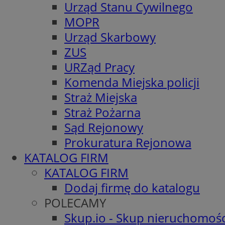
Urząd Stanu Cywilnego
MOPR
Urząd Skarbowy
ZUS
URZąd Pracy
Komenda Miejska policji
Straż Miejska
Straż Pożarna
Sąd Rejonowy
Prokuratura Rejonowa
KATALOG FIRM
KATALOG FIRM
Dodaj firmę do katalogu
POLECAMY
Skup.io - Skup nieruchomośc