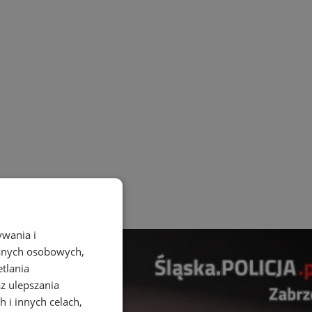
ywania i
danych osobowych,
etlania
az ulepszania
 i innych celach,