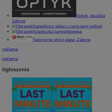
Optyk, okulista
Zabrze
Największy sklep z częściami online!
Książeczka sanepidowska
Tworzenie stron www -Zabrze
reklama
reklama
Ogłoszenia