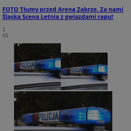
FOTO
Tłumy przed Areną Zabrze. Za nami
Śląska Scena Letnia z gwiazdami rapu!
2
55