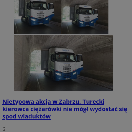
Nietypowa akcja w Zabrzu. Turecki
kierowca ciężarówki nie mógł wydostać się
spod wiaduktów
6