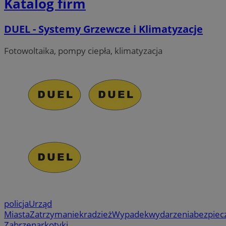
Katalog firm
DUEL - Systemy Grzewcze i Klimatyzacje
Fotowoltaika, pompy ciepła, klimatyzacja
policja
Urząd
Miasta
Zatrzymanie
kradzież
Wypadek
wydarzenia
bezpiec
Zabrze
narkotyki