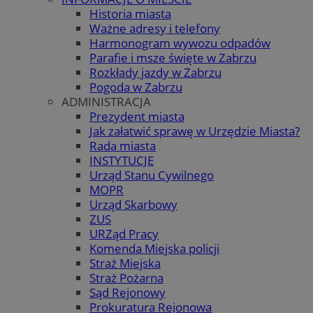
Historia miasta
Ważne adresy i telefony
Harmonogram wywozu odpadów
Parafie i msze święte w Zabrzu
Rozkłady jazdy w Zabrzu
Pogoda w Zabrzu
ADMINISTRACJA
Prezydent miasta
Jak załatwić sprawę w Urzędzie Miasta?
Rada miasta
INSTYTUCJE
Urząd Stanu Cywilnego
MOPR
Urząd Skarbowy
ZUS
URZąd Pracy
Komenda Miejska policji
Straż Miejska
Straż Pożarna
Sąd Rejonowy
Prokuratura Rejonowa