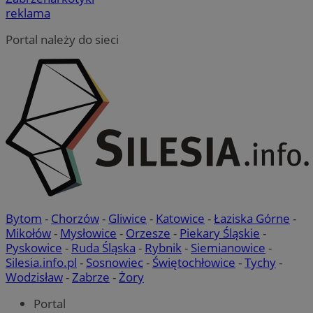
reklama
Portal należy do sieci
Bytom
-
Chorzów
-
Gliwice
-
Katowice
-
Łaziska Górne
-
Mikołów
-
Mysłowice
-
Orzesze
-
Piekary Śląskie
-
Pyskowice
-
Ruda Śląska
-
Rybnik
-
Siemianowice
-
Silesia.info.pl
-
Sosnowiec
-
Świętochłowice
-
Tychy
-
Wodzisław
-
Zabrze
-
Żory
Portal