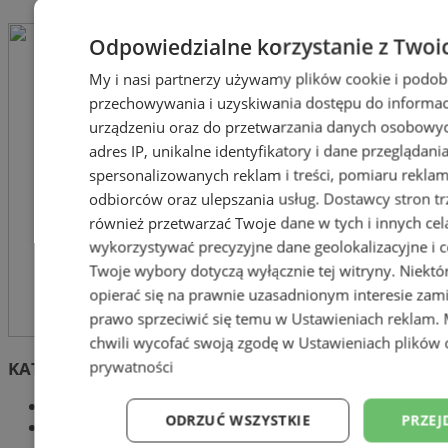
Odpowiedzialne korzystanie z Twoi
My i nasi partnerzy używamy plików cookie i podob
przechowywania i uzyskiwania dostępu do informac
urządzeniu oraz do przetwarzania danych osobowych
adres IP, unikalne identyfikatory i dane przeglądani
spersonalizowanych reklam i treści, pomiaru reklam i
odbiorców oraz ulepszania usług.
Dostawcy stron tr
również przetwarzać Twoje dane w tych i innych cel
wykorzystywać precyzyjne dane geolokalizacyjne i c
Twoje wybory dotyczą wyłącznie tej witryny. Niekt
opierać się na prawnie uzasadnionym interesie zami
prawo sprzeciwić się temu w
Ustawieniach reklam
.
chwili wycofać swoją zgodę w
Ustawieniach plików 
prywatności
KATOWICE: Spektakl muzyczny „Maryja”
Godz. 18:30, SPODEK
ODRZUĆ WSZYSTKIE
PRZEJ
„MARYJA” jest spektaklem realizowanym w