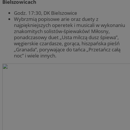
Bielszowicach
Godz. 17:30, DK Bielszowice
Wybrzmią popisowe arie oraz duety z
najpiękniejszych operetek i musicali w wykonaniu
znakomitych solistów-śpiewaków! Miłosny,
ponadczasowy duet „Usta milczą dusz śpiewa”,
węgierskie czardasze, gorąca, hiszpańska pieśń
„Granada”, porywające do tańca „Przetańcz całą
noc” i wiele innych.
Provider
/
Nazwa
Provider
/
Domena
Okres
Nazwa
Opis
Domena
przechowywania
ustat_xq6z219uw9556wnynjjmc3hqm16ysi
.ustat.info
Provider
/
Okres
Nazwa
Op
_clck
.zabrze.com.pl
11 miesięcy 4
Ten 
Domena
przechowywania
__Secure-YNID
.youtube.com
tygodnie
do ś
użyt
__gads
1 rok
Ten
Google LLC
zaan
po
.zabrze.com.pl
inte
Do
dośw
fi
i fu
je
inte
ser
mo
FCCDCF
.zabrze.com.pl
1 rok 4 tygodnie
Ten 
do a
MUID
1 rok
Ten
Microsoft
oper
po
Corporation
fi
.clarity.ms
__eoi
.zabrze.com.pl
5 miesięcy 4
Ten 
un