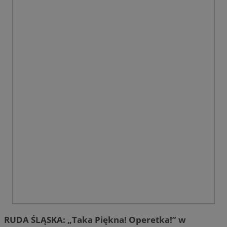
CookieScriptConsent
4 tygodnie 2 dn
CookieScript
zabrze.com.pl
VISITOR_PRIVACY_METADATA
5 miesięcy 4
YouTube
tygodnie
.youtube.com
RUDA ŚLĄSKA: „Taka Piękna! Operetka!” w