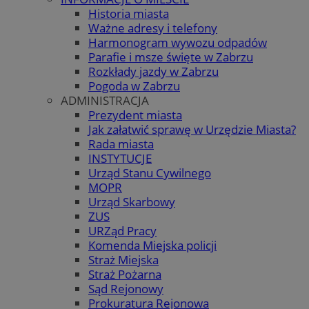
Historia miasta
Ważne adresy i telefony
Harmonogram wywozu odpadów
Parafie i msze święte w Zabrzu
Rozkłady jazdy w Zabrzu
Pogoda w Zabrzu
ADMINISTRACJA
Prezydent miasta
Jak załatwić sprawę w Urzędzie Miasta?
Rada miasta
INSTYTUCJE
Urząd Stanu Cywilnego
MOPR
Urząd Skarbowy
ZUS
URZąd Pracy
Komenda Miejska policji
Straż Miejska
Straż Pożarna
Sąd Rejonowy
Prokuratura Rejonowa