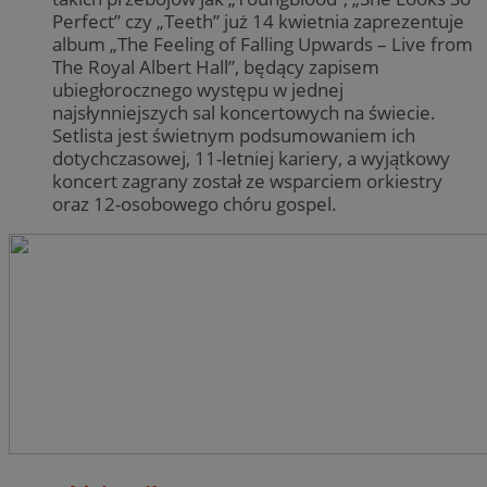
Perfect” czy „Teeth” już 14 kwietnia zaprezentuje
album „The Feeling of Falling Upwards – Live from
CookieScriptConsent
4 tygodnie 2 dn
CookieScript
The Royal Albert Hall”, będący zapisem
zabrze.com.pl
ubiegłorocznego występu w jednej
najsłynniejszych sal koncertowych na świecie.
Setlista jest świetnym podsumowaniem ich
dotychczasowej, 11-letniej kariery, a wyjątkowy
koncert zagrany został ze wsparciem orkiestry
oraz 12-osobowego chóru gospel.
VISITOR_PRIVACY_METADATA
5 miesięcy 4
YouTube
tygodnie
.youtube.com