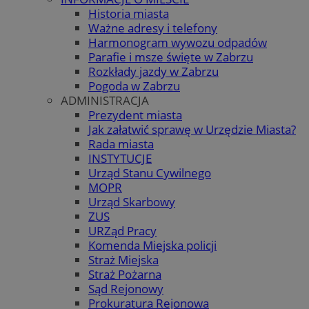
Historia miasta
Ważne adresy i telefony
Harmonogram wywozu odpadów
Parafie i msze święte w Zabrzu
Rozkłady jazdy w Zabrzu
Pogoda w Zabrzu
ADMINISTRACJA
Prezydent miasta
Jak załatwić sprawę w Urzędzie Miasta?
Rada miasta
INSTYTUCJE
Urząd Stanu Cywilnego
MOPR
Urząd Skarbowy
ZUS
URZąd Pracy
Komenda Miejska policji
Straż Miejska
Straż Pożarna
Sąd Rejonowy
Prokuratura Rejonowa