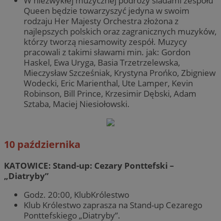
W niezwykłej muzycznej podróży śladami zespołu
Queen będzie towarzyszyć jedyna w swoim
rodzaju Her Majesty Orchestra złożona z
najlepszych polskich oraz zagranicznych muzyków,
którzy tworzą niesamowity zespół. Muzycy
pracowali z takimi sławami min. jak: Gordon
Haskel, Ewa Uryga, Basia Trzetrzelewska,
Mieczysław Szcześniak, Krystyna Prońko, Zbigniew
Wodecki, Eric Marienthal, Ute Lamper, Kevin
Robinson, Bill Prince, Krzesimir Dębski, Adam
Sztaba, Maciej Niesiołowski.
10 października
KATOWICE: Stand-up: Cezary Ponttefski –
„Diatryby”
Godz. 20:00, KlubKrólestwo
Klub Królestwo zaprasza na Stand-up Cezarego
Ponttefskiego „Diatryby”.