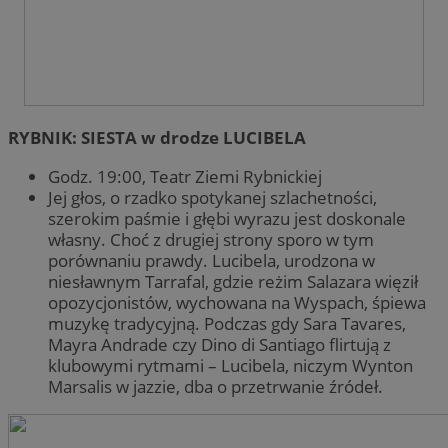
inte
fu
mogą
int
celu
uż
inte
te
zaan
et
sp
_clsk
1 dzień
Ten 
Microsoft
da
powi
zabrze.com.pl
po
opro
RYBNIK: SIESTA w drodze LUCIBELA
Clari
IDE
1 rok 2 miesiące
Ten
Google LLC
używ
us
.doubleclick.net
info
Dou
Godz. 19:00, Teatr Ziemi Rybnickiej
i łą
inf
stro
Jej głos, o rzadko spotykanej szlachetności,
sp
użyt
ko
szerokim paśmie i głębi wyrazu jest doskonale
anal
int
własny. Choć z drugiej strony sporo w tym
re
__gpi
.zabrze.com.pl
1 rok
Ten 
ko
porównaniu prawdy. Lucibela, urodzona w
pra
pr
do ś
niesławnym Tarrafal, gdzie reżim Salazara więził
wi
grom
opozycjonistów, wychowana na Wyspach, śpiewa
tema
MR
1 tydzień
To 
Microsoft
wska
muzykę tradycyjną. Podczas gdy Sara Tavares,
Mi
Corporation
stro
uż
.c.bing.com
Mayra Andrade czy Dino di Santiago flirtują z
popr
wy
użyt
klubowymi rytmami – Lucibela, niczym Wynton
in
we
Marsalis w jazzie, dba o przetrwanie źródeł.
YSC
Sesja
Ten
Google LLC
us
.youtube.com
ce