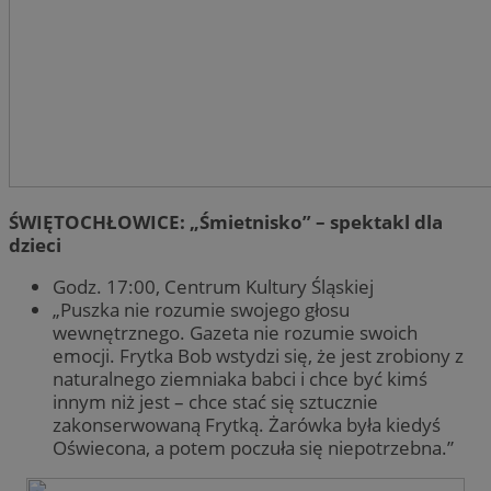
tygodnie
do n
uż
zaan
us
inter
wb
inte
fir
popr
Po
użyt
sy
wyda
ró
inte
Mi
śl
_clsk
23 godziny 59
Ten 
Microsoft
minut
powi
.zabrze.com.pl
ANONCHK
9 minut 55
Te
Microsoft
opro
sekund
inf
Corporation
Clari
sp
.c.clarity.ms
używ
ko
ŚWIĘTOCHŁOWICE: „Śmietnisko” – spektakl dla
info
int
i łą
re
dzieci
stro
ko
użyt
pr
anal
Godz. 17:00, Centrum Kultury Śląskiej
wi
„Puszka nie rozumie swojego głosu
_ga_NBM6HFESG6
.zabrze.com.pl
1 rok 1 miesiąc
Ten 
test_cookie
15 minut
Ten
Google LLC
prze
wewnętrznego. Gazeta nie rozumie swoich
us
.doubleclick.net
utrz
Do
emocji. Frytka Bob wstydzi się, że jest zrobiony z
wła
naturalnego ziemniaka babci i chce być kimś
OAID
1 rok
Powi
OpenX
cel
rek
Technologies
pr
innym niż jest – chce stać się sztucznie
dla 
od
Inc.
zakonserwowaną Frytką. Żarówka była kiedyś
zost
obs
reklama.silnet.pl
okre
Oświecona, a potem poczuła się niepotrzebna.”
używ
_fbp
2 miesiące 4
Uż
Meta Platform
skut
tygodnie
do 
Inc.
kier
pr
.zabrze.com.pl