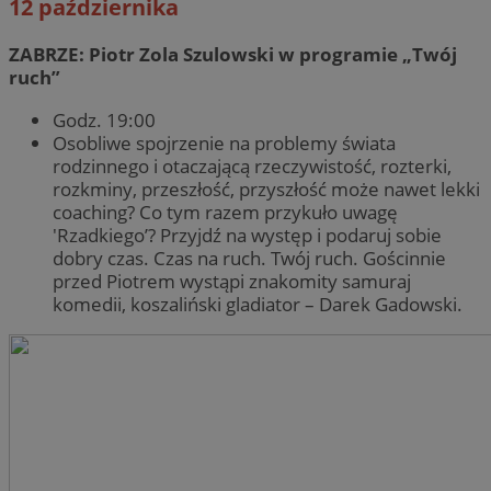
12 października
ZABRZE: Piotr Zola Szulowski w programie „Twój
ruch”
Godz. 19:00
Osobliwe spojrzenie na problemy świata
rodzinnego i otaczającą rzeczywistość, rozterki,
rozkminy, przeszłość, przyszłość może nawet lekki
coaching? Co tym razem przykuło uwagę
Provider
/
Nazwa
Provider
/
Domena
Okres
'Rzadkiego’? Przyjdź na występ i podaruj sobie
Nazwa
Opis
Domena
przechowywania
dobry czas. Czas na ruch. Twój ruch. Gościnnie
ustat_xq6z219uw9556wnynjjmc3hqm16ysi
.ustat.info
Provider
/
Okres
Nazwa
Op
przed Piotrem wystąpi znakomity samuraj
_clck
.zabrze.com.pl
11 miesięcy 4
Ten 
Domena
przechowywania
__Secure-YNID
.youtube.com
tygodnie
do ś
komedii, koszaliński gladiator – Darek Gadowski.
użyt
__gads
1 rok
Ten
Google LLC
zaan
po
.zabrze.com.pl
inte
Do
dośw
fi
i fu
je
inte
ser
mo
FCCDCF
.zabrze.com.pl
1 rok 4 tygodnie
Ten 
do a
MUID
1 rok
Ten
Microsoft
oper
po
Corporation
fi
.clarity.ms
__eoi
.zabrze.com.pl
5 miesięcy 4
Ten 
un