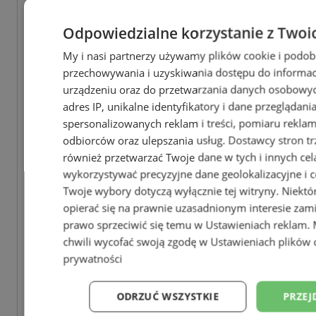
Odpowiedzialne korzystanie z Twoi
My i nasi partnerzy używamy plików cookie i podob
przechowywania i uzyskiwania dostępu do informac
urządzeniu oraz do przetwarzania danych osobowych
adres IP, unikalne identyfikatory i dane przeglądani
spersonalizowanych reklam i treści, pomiaru reklam i
odbiorców oraz ulepszania usług.
Dostawcy stron tr
również przetwarzać Twoje dane w tych i innych cel
wykorzystywać precyzyjne dane geolokalizacyjne i c
Twoje wybory dotyczą wyłącznie tej witryny. Niekt
opierać się na prawnie uzasadnionym interesie zami
prawo sprzeciwić się temu w
Ustawieniach reklam
.
chwili wycofać swoją zgodę w
Ustawieniach plików 
prywatności
ODRZUĆ WSZYSTKIE
PRZEJ