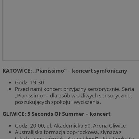
QeSessID
zabrze.com.pl
1 rok
MvSessID
zabrze.com.pl
1 rok
__cf_bm
29 minut 53
Cloudflare
sekundy
Inc.
.x.com
KATOWICE: „Pianissimo” – koncert symfoniczny
Godz. 19:30
Przed nami koncert przyjazny sensorycznie. Seria
„Pianissimo” – dla osób wrażliwych sensorycznie,
__cf_bm
29 minut 55
poszukujących spokoju i wyciszenia.
Cloudflare
Googl
sekund
Inc.
.twitter.com
GLIWICE: 5 Seconds Of Summer – koncert
Godz. 20:00, ul. Akademicka 50, Arena Gliwice
Australijska formacja pop-rockowa, słynąca z
takich przebojów jak „Youngblood”, „She Looks So