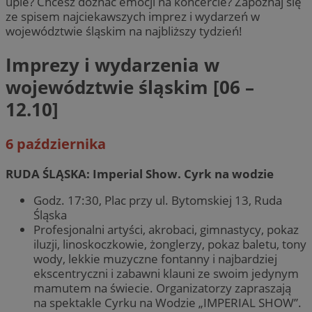
upie? Chcesz doznać emocji na koncercie? Zapoznaj się
ze spisem najciekawszych imprez i wydarzeń w
województwie śląskim na najbliższy tydzień!
Imprezy i wydarzenia w
województwie śląskim [06 –
12.10]
6 października
RUDA ŚLĄSKA: Imperial Show. Cyrk na wodzie
Godz. 17:30, Plac przy ul. Bytomskiej 13, Ruda
Śląska
Profesjonalni artyści, akrobaci, gimnastycy, pokaz
iluzji, linoskoczkowie, żonglerzy, pokaz baletu, tony
wody, lekkie muzyczne fontanny i najbardziej
ekscentryczni i zabawni klauni ze swoim jedynym
mamutem na świecie. Organizatorzy zapraszają
na spektakle Cyrku na Wodzie „IMPERIAL SHOW”.