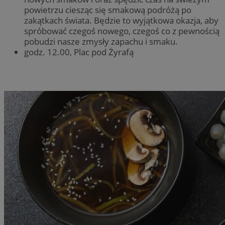
powietrzu ciesząc się smakową podróżą po
zakątkach świata. Będzie to wyjątkowa okazja, aby
spróbować czegoś nowego, czegoś co z pewnością
pobudzi nasze zmysły zapachu i smaku.
godz. 12.00, Plac pod Żyrafą