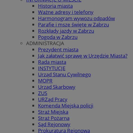
Historia miasta
Ważne adresy i telefony
Harmonogram wywozu odpadów
Parafie i msze święte w Zabrzu
Rozkłady jazdy w Zabrzu
Pogoda w Zabrzu
ADMINISTRACJA
Prezydent miasta
Jak załatwić sprawę w Urzędzie Miasta?
Rada miasta
INSTYTUCJE
Urząd Stanu Cywilnego
MOPR
Urząd Skarbowy
ZUS
URZąd Pracy
Komenda Miejska policji
Straż Miejska
Straż Pożarna
Sąd Rejonowy
Prokuratura Rejonowa