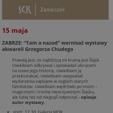
15 maja
ZABRZE: “Tam a nazod” wernisaż wystawy
akwareli Grzegorza Chudego
Prawdą jest, że najbliższą mi krainą jest Śląsk.
Uwielbiam odkrywać i opowiadać obrazami
na nowo jego historię. Uwielbiam ją
przekształcać. Uwielbiam uwypuklać
wydarzenia zapisane w cegłach starych
familoków. Uwielbiam wędrówki po moim –
magicznym i trochę nieoczywistym Śląsku,
ale lubię też od niegoąŚ odpocząć.-
opisuje
autor wystawy.
godz. 17.30, Galeria MOK