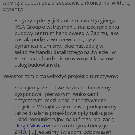
wpłynęła odpowiedź przedstawicieli koncernu, w której
czytamy:
Przyczyną decyzji Komitetu Inwestycyjnego
IKEA Group o wstrzymaniu realizacji projektu
budowy centrum handlowego w Zabrzu, jaka
została podjęta w czerwcu br., były
dynamiczne zmiany, jakie następują w
sektorze handlu detalicznego na świecie i w
Polsce oraz bardzo istotny wrozst kosztów
usług budowlanych.
Inwestor zamierza wdrożyć projekt alternatywny:
Szacujemy, że […] we wrześniu będziemy
dysponowali pierwszymi wnioskami
dotyczącymi możliwości altenatywnego
projektu. W najbliższym czasie podejmiemy
także dzialania projektowe optymalizujące
uklad komunikacyjny, na którego realizację
Urząd Miasta
w zabrzu otrzymał decyzję
ZRID. […] Jesteśmy świadomi zobowiązań