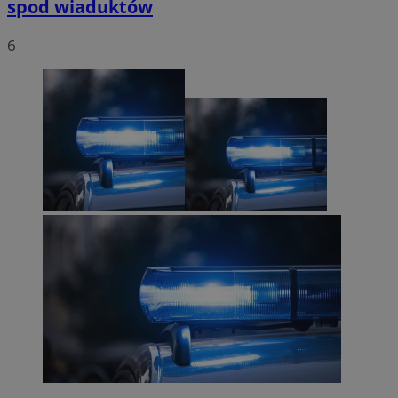
spod wiaduktów
6