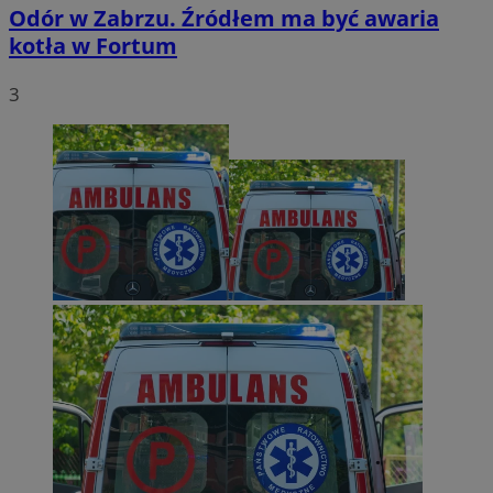
Odór w Zabrzu. Źródłem ma być awaria
kotła w Fortum
3