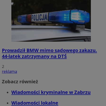
Prowadził BMW mimo sądowego zakazu.
44-latek zatrzymany na DTŚ
2
reklama
Zobacz również
Wiadomości kryminalne w Zabrzu
Wiadomości lokalne