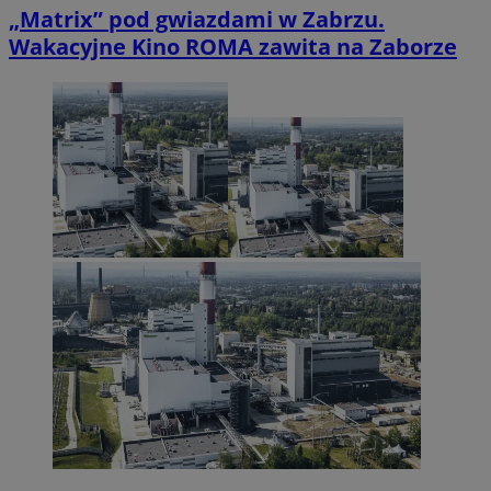
„Matrix” pod gwiazdami w Zabrzu.
Wakacyjne Kino ROMA zawita na Zaborze