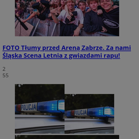
FOTO
Tłumy przed Areną Zabrze. Za nami
Śląska Scena Letnia z gwiazdami rapu!
2
55