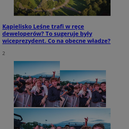
Kąpielisko Leśne trafi w ręce
deweloperów? To sugeruje były
wiceprezydent. Co na obecne władze?
2