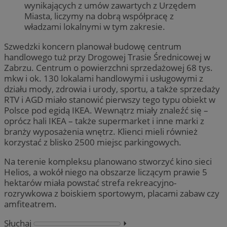
wynikających z umów zawartych z Urzędem
Miasta, liczymy na dobrą współpracę z
władzami lokalnymi w tym zakresie.
Szwedzki koncern planował budowę centrum
handlowego tuż przy Drogowej Trasie Średnicowej w
Zabrzu. Centrum o powierzchni sprzedażowej 68 tys.
mkw i ok. 130 lokalami handlowymi i usługowymi z
działu mody, zdrowia i urody, sportu, a także sprzedaży
RTV i AGD miało stanowić pierwszy tego typu obiekt w
Polsce pod egidą IKEA. Wewnątrz miały znaleźć się –
oprócz hali IKEA – także supermarket i inne marki z
branży wyposażenia wnętrz. Klienci mieli również
korzystać z blisko 2500 miejsc parkingowych.
Na terenie kompleksu planowano stworzyć kino sieci
Helios, a wokół niego na obszarze liczącym prawie 5
hektarów miała powstać strefa rekreacyjno-
rozrywkowa z boiskiem sportowym, placami zabaw czy
amfiteatrem.
Słuchaj
⏵︎