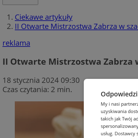
Ciekawe artykuły
II Otwarte Mistrzostwa Zabrza w sz
reklama
II Otwarte Mistrzostwa Zabrza 
18 stycznia 2024 09:30
Czas czytania: 2 min.
Odpowiedzia
My i nasi partne
uzyskiwania dost
takich jak Twój a
spersonalizowanyc
usług.
Dostawcy s