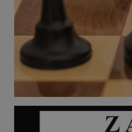
SessID
QeSessID
MvSessID
__cf_bm
__cf_bm
CookieScriptConse
VISITOR_PRIVACY_