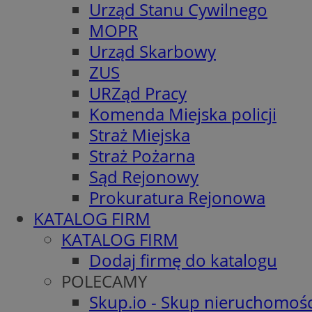
Urząd Stanu Cywilnego
MOPR
Urząd Skarbowy
ZUS
URZąd Pracy
Komenda Miejska policji
Straż Miejska
Straż Pożarna
Sąd Rejonowy
Prokuratura Rejonowa
KATALOG FIRM
KATALOG FIRM
Dodaj firmę do katalogu
POLECAMY
Skup.io - Skup nieruchomośc