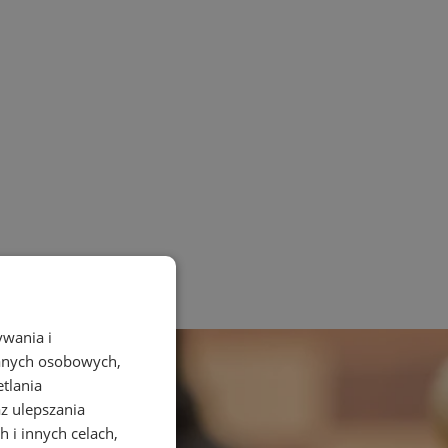
ywania i
danych osobowych,
etlania
az ulepszania
 i innych celach,