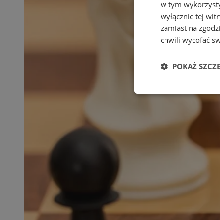
w tym wykorzysty
wyłącznie tej wi
zamiast na zgodz
chwili wycofać s
POKAŻ SZCZ
Niezbędne
Ni
Niezbędne pliki cook
zarządzanie kontem. 
Nazwa