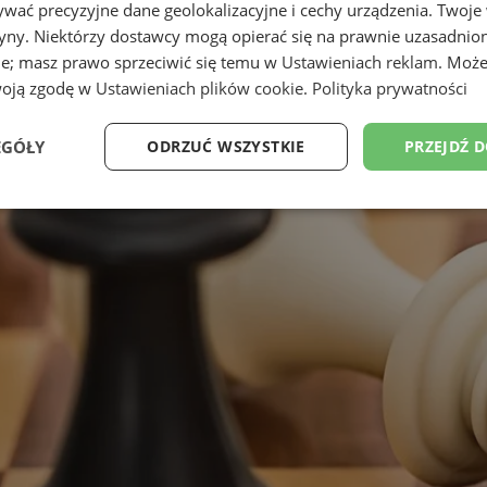
wać precyzyjne dane geolokalizacyjne i cechy urządzenia. Twoje
tryny. Niektórzy dostawcy mogą opierać się na prawnie uzasadnio
ie; masz prawo sprzeciwić się temu w
Ustawieniach reklam
. Może
woją zgodę w
Ustawieniach plików cookie
.
Polityka prywatności
EGÓŁY
ODRZUĆ WSZYSTKIE
PRZEJDŹ 
Wydajność
Targetowanie
Funkcjonalność
Ni
ezbędne
Wydajność
Targetowanie
Funkcjonalność
Niesklasyfikow
ie umożliwiają korzystanie z podstawowych funkcji strony internetowej, takich jak log
Bez niezbędnych plików cookie nie można prawidłowo korzystać ze strony internetowe
Provider
/
Okres
Opis
Domena
przechowywania