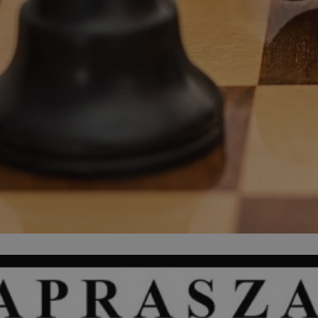
zabrze.com.pl
1 rok
Ten plik cookie przechowuje identyfik
zabrze.com.pl
1 rok
Ten plik cookie przechowuje identyfik
zabrze.com.pl
1 rok
Ten plik cookie przechowuje identyfik
29 minut 53
Ten plik cookie służy do rozróżniania
Cloudflare
sekundy
to korzystne dla strony internetowe
Inc.
umożliwia tworzenie ważnych rapor
.x.com
korzystania z jej witryny internetowe
29 minut 55
Ten plik cookie służy do rozróżniania
Cloudflare
sekund
to korzystne dla strony internetowe
Inc.
umożliwia tworzenie ważnych rapor
.twitter.com
korzystania z jej witryny internetowe
nt
4 tygodnie 2 dni
Ten plik cookie jest używany przez 
CookieScript
Script.com do zapamiętywania prefe
zabrze.com.pl
zgody użytkownika na pliki cookie. J
aby baner cookie Cookie-Script.com 
Google Privacy Policy
METADATA
5 miesięcy 4
Ten plik cookie przechowuje informa
YouTube
tygodnie
użytkownika oraz jego preferencjac
.youtube.com
prywatności podczas korzystania z wi
wybory dotyczące polityki prywatnoś
zgody, zapewniając ich przestrzegan
wizytach. Dzięki temu użytkownik 
konfigurować swoich preferencji, co
zgodność z regulacjami ochrony dan