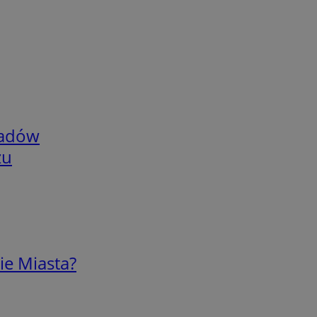
adów
zu
ie Miasta?