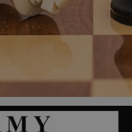
ator sesji.
ator sesji.
ator sesji.
 ludzi i botów. Jest
j, ponieważ
tów na temat
j.
 ludzi i botów. Jest
j, ponieważ
tów na temat
j.
usługę Cookie-
rencji dotyczących
est to konieczne,
działał poprawnie.
cje o zgodzie
h dotyczących
tryny. Rejestruje
ci i ustawień
ie w kolejnych
nie musi ponownie
 zwiększa wygodę i
ych.