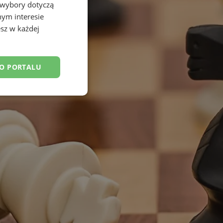
 wybory dotyczą
nym interesie
sz w każdej
DO PORTALU
esklasyfikowane
ane
owanie użytkownika i
j.