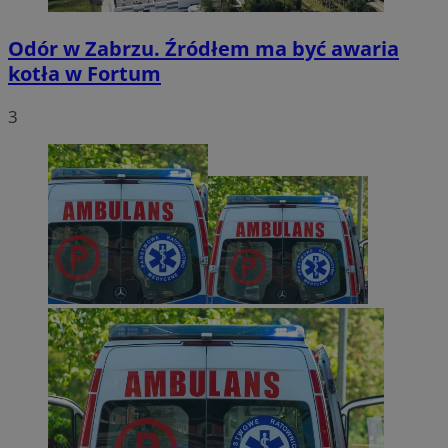
Odór w Zabrzu. Źródłem ma być awaria
kotła w Fortum
3