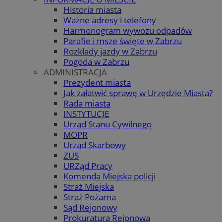
Historia miasta
Ważne adresy i telefony
Harmonogram wywozu odpadów
Parafie i msze święte w Zabrzu
Rozkłady jazdy w Zabrzu
Pogoda w Zabrzu
ADMINISTRACJA
Prezydent miasta
Jak załatwić sprawę w Urzędzie Miasta?
Rada miasta
INSTYTUCJE
Urząd Stanu Cywilnego
MOPR
Urząd Skarbowy
ZUS
URZąd Pracy
Komenda Miejska policji
Straż Miejska
Straż Pożarna
Sąd Rejonowy
Prokuratura Rejonowa