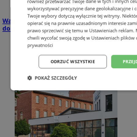
również przetwarzać Twoje dane w tych i innych cel
wykorzystywać precyzyjne dane geolokalizacyjne i c
Twoje wybory dotyczą wyłącznie tej witryny. Niekt
Wakacyjny wypoczynek nad Bałtykiem w
opierać się na prawnie uzasadnionym interesie zami
domkach Szmaragdowe Morze
prawo sprzeciwić się temu w
Ustawieniach reklam
.
chwili wycofać swoją zgodę w
Ustawieniach plików 
prywatności
ODRZUĆ WSZYSTKIE
PRZEJ
POKAŻ SZCZEGÓŁY
Niezbędne
Wydajność
Targetowani
Niesklasyfikowane