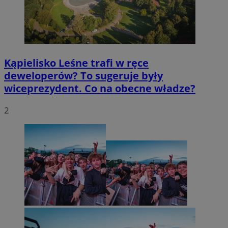
Kąpielisko Leśne trafi w ręce
deweloperów? To sugeruje były
wiceprezydent. Co na obecne władze?
2