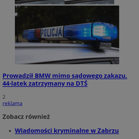
Prowadził BMW mimo sądowego zakazu.
44-latek zatrzymany na DTŚ
2
reklama
Zobacz również
Wiadomości kryminalne w Zabrzu