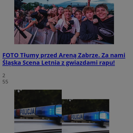
FOTO
Tłumy przed Areną Zabrze. Za nami
Śląska Scena Letnia z gwiazdami rapu!
2
55