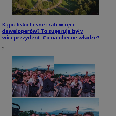
Kąpielisko Leśne trafi w ręce
deweloperów? To sugeruje były
wiceprezydent. Co na obecne władze?
2