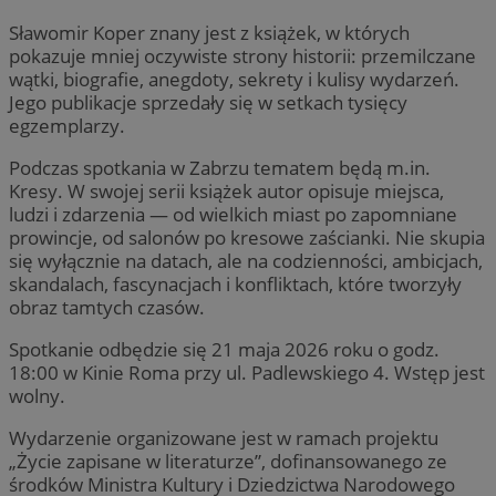
Sławomir Koper znany jest z książek, w których
pokazuje mniej oczywiste strony historii: przemilczane
wątki, biografie, anegdoty, sekrety i kulisy wydarzeń.
Jego publikacje sprzedały się w setkach tysięcy
egzemplarzy.
Podczas spotkania w Zabrzu tematem będą m.in.
Kresy. W swojej serii książek autor opisuje miejsca,
ludzi i zdarzenia — od wielkich miast po zapomniane
prowincje, od salonów po kresowe zaścianki. Nie skupia
się wyłącznie na datach, ale na codzienności, ambicjach,
skandalach, fascynacjach i konfliktach, które tworzyły
obraz tamtych czasów.
Spotkanie odbędzie się 21 maja 2026 roku o godz.
18:00 w Kinie Roma przy ul. Padlewskiego 4. Wstęp jest
wolny.
Wydarzenie organizowane jest w ramach projektu
„Życie zapisane w literaturze”, dofinansowanego ze
środków Ministra Kultury i Dziedzictwa Narodowego