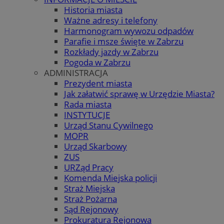
Historia miasta
Ważne adresy i telefony
Harmonogram wywozu odpadów
Parafie i msze święte w Zabrzu
Rozkłady jazdy w Zabrzu
Pogoda w Zabrzu
ADMINISTRACJA
Prezydent miasta
Jak załatwić sprawę w Urzędzie Miasta?
Rada miasta
INSTYTUCJE
Urząd Stanu Cywilnego
MOPR
Urząd Skarbowy
ZUS
URZąd Pracy
Komenda Miejska policji
Straż Miejska
Straż Pożarna
Sąd Rejonowy
Prokuratura Rejonowa