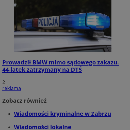
Prowadził BMW mimo sądowego zakazu.
44-latek zatrzymany na DTŚ
2
reklama
Zobacz również
Wiadomości kryminalne w Zabrzu
Wiadomości lokalne