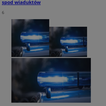
spod wiaduktów
6