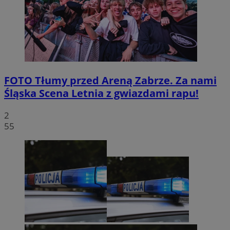
FOTO
Tłumy przed Areną Zabrze. Za nami
Śląska Scena Letnia z gwiazdami rapu!
2
55