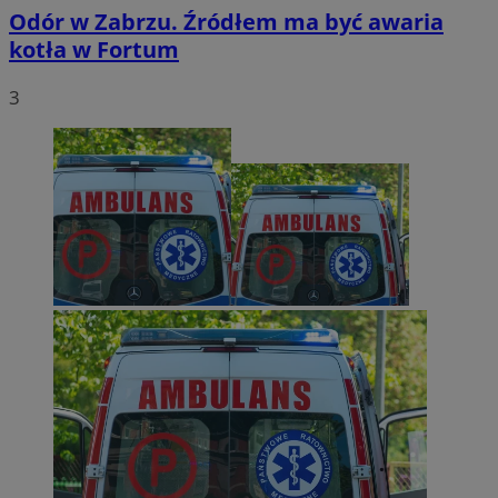
Odór w Zabrzu. Źródłem ma być awaria
kotła w Fortum
3