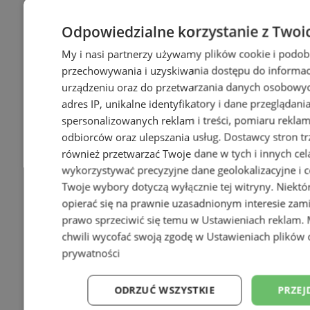
Odpowiedzialne korzystanie z Twoi
My i nasi partnerzy używamy plików cookie i podob
przechowywania i uzyskiwania dostępu do informac
urządzeniu oraz do przetwarzania danych osobowych
adres IP, unikalne identyfikatory i dane przeglądani
spersonalizowanych reklam i treści, pomiaru reklam i
odbiorców oraz ulepszania usług.
Dostawcy stron tr
również przetwarzać Twoje dane w tych i innych cel
wykorzystywać precyzyjne dane geolokalizacyjne i c
Twoje wybory dotyczą wyłącznie tej witryny. Niekt
opierać się na prawnie uzasadnionym interesie zami
prawo sprzeciwić się temu w
Ustawieniach reklam
.
chwili wycofać swoją zgodę w
Ustawieniach plików 
prywatności
ODRZUĆ WSZYSTKIE
PRZEJ