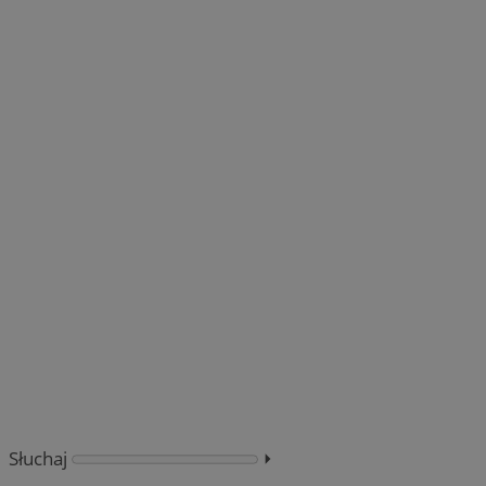
Słuchaj
⏵︎