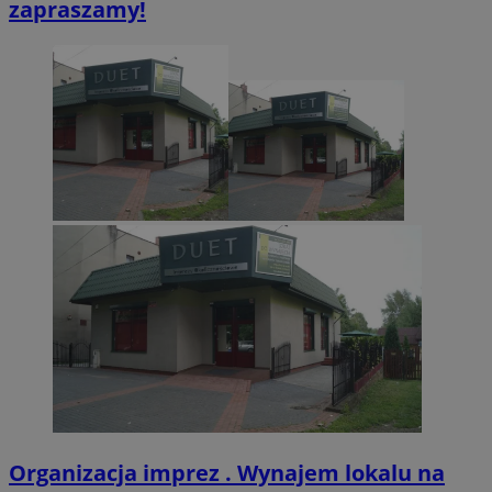
zapraszamy!
CookieScriptConsent
4 tygodnie 2 dn
CookieScript
zabrze.com.pl
VISITOR_PRIVACY_METADATA
5 miesięcy 4
YouTube
tygodnie
.youtube.com
Organizacja imprez . Wynajem lokalu na