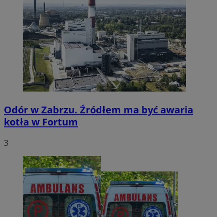
Odór w Zabrzu. Źródłem ma być awaria
kotła w Fortum
3