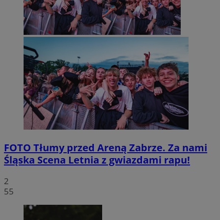
FOTO
Tłumy przed Areną Zabrze. Za nami
Śląska Scena Letnia z gwiazdami rapu!
2
55