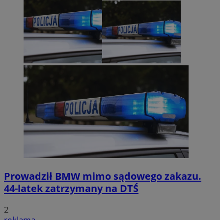
Prowadził BMW mimo sądowego zakazu.
44-latek zatrzymany na DTŚ
2
reklama