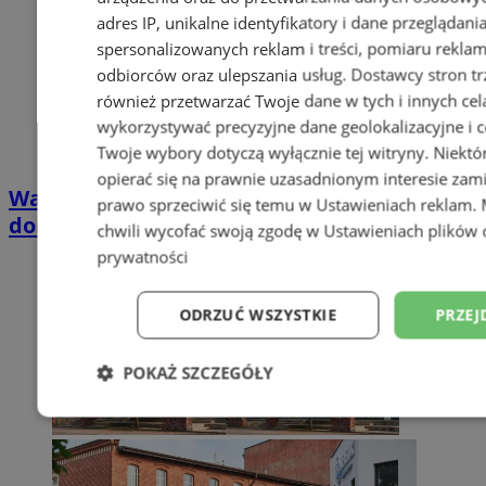
adres IP, unikalne identyfikatory i dane przeglądani
spersonalizowanych reklam i treści, pomiaru reklam i
odbiorców oraz ulepszania usług.
Dostawcy stron tr
również przetwarzać Twoje dane w tych i innych cel
wykorzystywać precyzyjne dane geolokalizacyjne i c
Twoje wybory dotyczą wyłącznie tej witryny. Niekt
opierać się na prawnie uzasadnionym interesie zami
Wakacyjny wypoczynek nad Bałtykiem w
prawo sprzeciwić się temu w
Ustawieniach reklam
.
domkach Szmaragdowe Morze
chwili wycofać swoją zgodę w
Ustawieniach plików 
prywatności
ODRZUĆ WSZYSTKIE
PRZEJ
POKAŻ SZCZEGÓŁY
Niezbędne
Wydajność
Targetowani