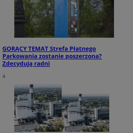
GORĄCY TEMAT
Strefa Płatnego
Parkowania zostanie poszerzona?
Zdecydują radni
4