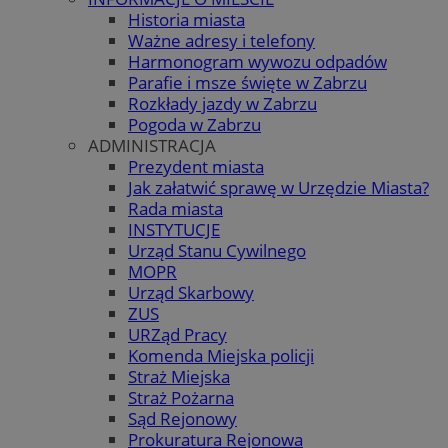
Historia miasta
Ważne adresy i telefony
Harmonogram wywozu odpadów
Parafie i msze święte w Zabrzu
Rozkłady jazdy w Zabrzu
Pogoda w Zabrzu
ADMINISTRACJA
Prezydent miasta
Jak załatwić sprawę w Urzędzie Miasta?
Rada miasta
INSTYTUCJE
Urząd Stanu Cywilnego
MOPR
Urząd Skarbowy
ZUS
URZąd Pracy
Komenda Miejska policji
Straż Miejska
Straż Pożarna
Sąd Rejonowy
Prokuratura Rejonowa