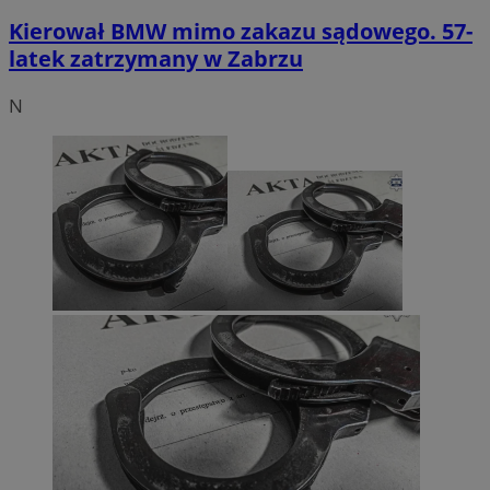
Kierował BMW mimo zakazu sądowego. 57-
latek zatrzymany w Zabrzu
N