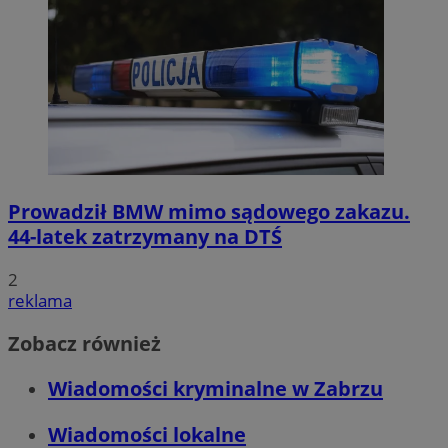
Prowadził BMW mimo sądowego zakazu.
44-latek zatrzymany na DTŚ
2
reklama
Zobacz również
Wiadomości kryminalne w Zabrzu
Wiadomości lokalne