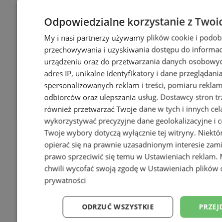
Odpowiedzialne korzystanie z Twoi
My i nasi partnerzy używamy plików cookie i podob
przechowywania i uzyskiwania dostępu do informac
urządzeniu oraz do przetwarzania danych osobowych
adres IP, unikalne identyfikatory i dane przeglądani
spersonalizowanych reklam i treści, pomiaru reklam i
odbiorców oraz ulepszania usług.
Dostawcy stron tr
również przetwarzać Twoje dane w tych i innych cel
wykorzystywać precyzyjne dane geolokalizacyjne i c
Twoje wybory dotyczą wyłącznie tej witryny. Niekt
opierać się na prawnie uzasadnionym interesie zami
prawo sprzeciwić się temu w
Ustawieniach reklam
.
chwili wycofać swoją zgodę w
Ustawieniach plików 
prywatności
ODRZUĆ WSZYSTKIE
PRZEJ