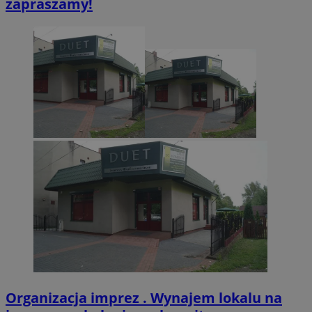
zapraszamy!
CookieScriptConsent
4 tygodnie 2 dn
CookieScript
zabrze.com.pl
VISITOR_PRIVACY_METADATA
5 miesięcy 4
YouTube
tygodnie
.youtube.com
Organizacja imprez . Wynajem lokalu na