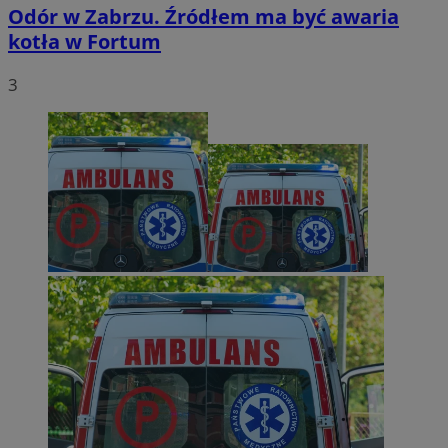
Odór w Zabrzu. Źródłem ma być awaria
kotła w Fortum
3