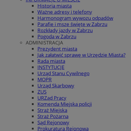
Historia miasta
Ważne adresy i telefony
Harmonogram wywozu odpadów
Parafie i msze święte w Zabrzu
Rozkłady jazdy w Zabrzu
Pogoda w Zabrzu
ADMINISTRACJA
Prezydent miasta
Jak załatwić sprawę w Urzędzie Miasta?
Rada miasta
INSTYTUCJE
Urząd Stanu Cywilnego
MOPR
Urząd Skarbowy
ZUS
URZąd Pracy
Komenda Miejska policji
Straż Miejska
Straż Pożarna
Sąd Rejonowy
Prokuratura Rejonowa