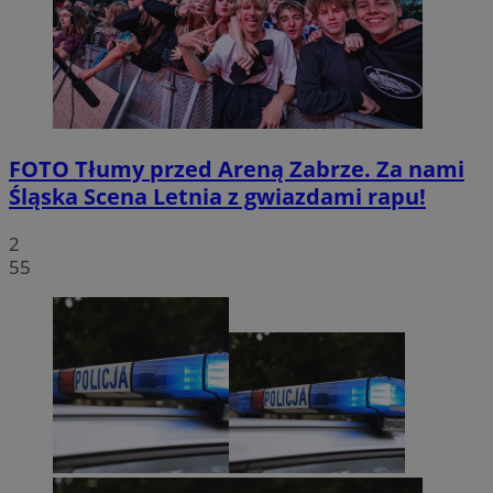
FOTO
Tłumy przed Areną Zabrze. Za nami
Śląska Scena Letnia z gwiazdami rapu!
2
55