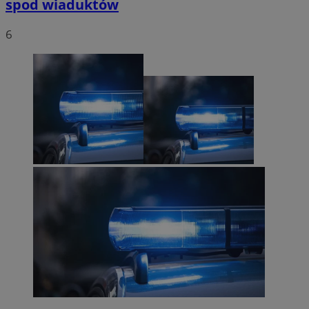
spod wiaduktów
6