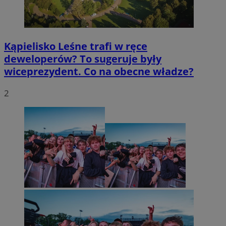
Kąpielisko Leśne trafi w ręce
deweloperów? To sugeruje były
wiceprezydent. Co na obecne władze?
2