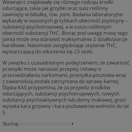
Wewnątrz znajdowały się różnego rodzaju środki
odurzające, takie jak grzybki oraz susz roślinny
zawinięty w bibułkę, tzw. joint. Badania laboratoryjne
wykazały w suszonych grzybkach obecność psylocyny –
substancji psychotropowej, a w suszu roślinnym
obecność substancji THC. Biorąc pod uwagę masę tego
jointa może ona stanowić maksymalnie 2 działki/porcje
handlowe. Natomiast uwzględniając stężenie THC,
wystarczającą do odurzenia się 23 osób.
W związku z uzasadnionym podejrzeniem, że zawartość
przesyłki może naruszać przepisy Ustawy o
przeciwdziałaniu narkomanii, przesyłka pocztowa wraz
z zawartością została zatrzymana do sprawy karnej.
Śląska KAS przypomina, że za przywóz środków
odurzających, substancji psychotropowych, nowych
substancji psychoaktywnych lub słomy makowej, grozi
wysoka kara grzywny i kara pozbawienia wolności do lat
5.
Słuchaj
⏵︎