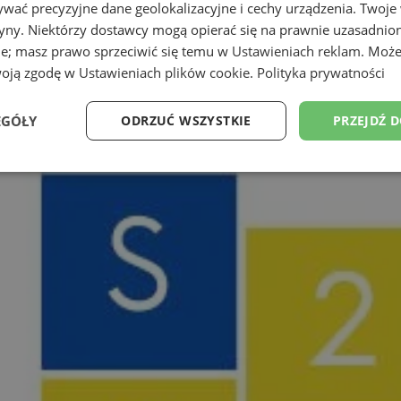
wać precyzyjne dane geolokalizacyjne i cechy urządzenia. Twoje
tryny. Niektórzy dostawcy mogą opierać się na prawnie uzasadnio
ie; masz prawo sprzeciwić się temu w
Ustawieniach reklam
. Może
woją zgodę w
Ustawieniach plików cookie
.
Polityka prywatności
EGÓŁY
ODRZUĆ WSZYSTKIE
PRZEJDŹ 
Wydajność
Targetowanie
Funkcjonalność
Ni
ezbędne
Wydajność
Targetowanie
Funkcjonalność
Niesklasyfikow
ie umożliwiają korzystanie z podstawowych funkcji strony internetowej, takich jak log
Bez niezbędnych plików cookie nie można prawidłowo korzystać ze strony internetowe
Provider
/
Okres
Opis
Domena
przechowywania