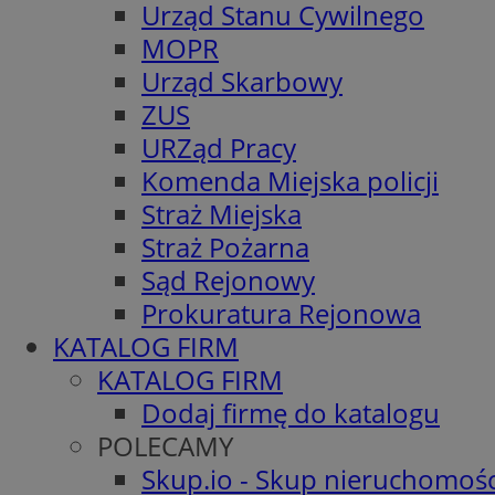
Urząd Stanu Cywilnego
MOPR
Urząd Skarbowy
ZUS
URZąd Pracy
Komenda Miejska policji
Straż Miejska
Straż Pożarna
Sąd Rejonowy
Prokuratura Rejonowa
KATALOG FIRM
KATALOG FIRM
Dodaj firmę do katalogu
POLECAMY
Skup.io - Skup nieruchomośc