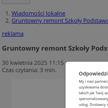
Wiadomości lokalne
Gruntowny remont Szkoły Podstawow
reklama
Gruntowny remont Szkoły Podst
30 kwietnia 2025 11:15
Czas czytania: 3 min.
Odpowiedzia
My i nasi partne
uzyskiwania dost
takich jak Twój a
spersonalizowanyc
usług.
Dostawcy s