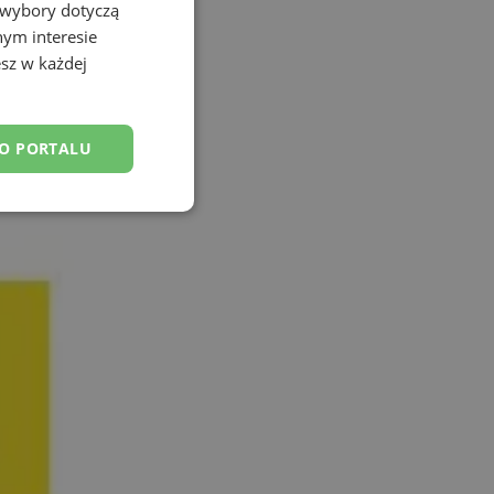
 wybory dotyczą
nym interesie
sz w każdej
DO PORTALU
esklasyfikowane
ane
owanie użytkownika i
j.