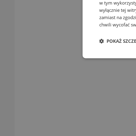
w tym wykorzysty
wyłącznie tej wi
zamiast na zgodz
chwili wycofać s
POKAŻ SZCZ
Niezbędne
Ni
Niezbędne pliki cook
zarządzanie kontem. 
Nazwa