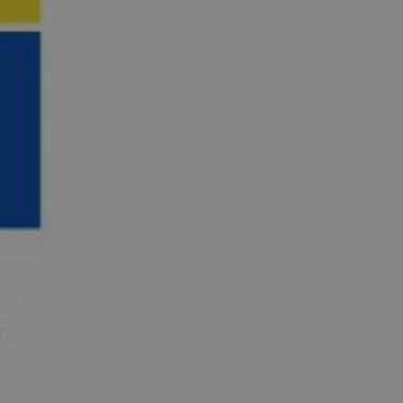
ator sesji.
ator sesji.
ator sesji.
 ludzi i botów. Jest
j, ponieważ
tów na temat
j.
 ludzi i botów. Jest
j, ponieważ
tów na temat
j.
usługę Cookie-
rencji dotyczących
est to konieczne,
działał poprawnie.
cje o zgodzie
h dotyczących
tryny. Rejestruje
ci i ustawień
ie w kolejnych
nie musi ponownie
 zwiększa wygodę i
ych.