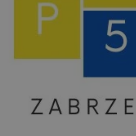
zabrze.com.pl
1 rok
Ten plik cookie przechowuje identyfik
zabrze.com.pl
1 rok
Ten plik cookie przechowuje identyfik
zabrze.com.pl
1 rok
Ten plik cookie przechowuje identyfik
29 minut 53
Ten plik cookie służy do rozróżniania
Cloudflare
sekundy
to korzystne dla strony internetowe
Inc.
umożliwia tworzenie ważnych rapor
.x.com
korzystania z jej witryny internetowe
29 minut 55
Ten plik cookie służy do rozróżniania
Cloudflare
sekund
to korzystne dla strony internetowe
Inc.
umożliwia tworzenie ważnych rapor
.twitter.com
korzystania z jej witryny internetowe
nt
4 tygodnie 2 dni
Ten plik cookie jest używany przez 
CookieScript
Script.com do zapamiętywania prefe
zabrze.com.pl
zgody użytkownika na pliki cookie. J
aby baner cookie Cookie-Script.com 
Google Privacy Policy
METADATA
5 miesięcy 4
Ten plik cookie przechowuje informa
YouTube
tygodnie
użytkownika oraz jego preferencjac
.youtube.com
prywatności podczas korzystania z wi
wybory dotyczące polityki prywatnoś
zgody, zapewniając ich przestrzegan
wizytach. Dzięki temu użytkownik 
konfigurować swoich preferencji, co
zgodność z regulacjami ochrony dan