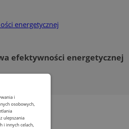
ści energetycznej
wa efektywności energetycznej
ywania i
danych osobowych,
etlania
az ulepszania
 i innych celach,