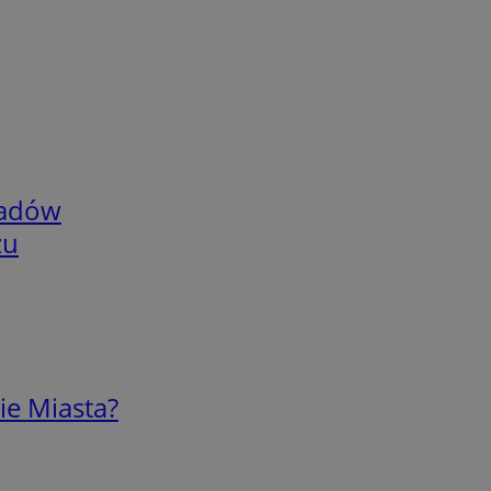
adów
zu
ie Miasta?