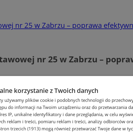
ej nr 25 w Zabrzu – poprawa efektywno
awowej nr 25 w Zabrzu – popra
lne korzystanie z Twoich danych
rzy używamy plików cookie i podobnych technologii do przechow
ępu do informacji na Twoim urządzeniu oraz do przetwarzania 
dres IP, unikalne identyfikatory i dane przeglądania, w celu wyświ
h reklam i treści, pomiaru reklam i treści, analizy odbiorców or
tron trzecich (1913)
mogą również przetwarzać Twoje dane w tych