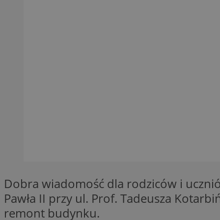
Nazwa
Nazwa
ustat_xq6z219uw9
Nazwa
__Secure-YNID
_clck
__gads
FCCDCF
MUID
__eoi
ANONCHK
_clsk
test_cookie
_ga_NBM6HFESG6
Dobra wiadomość dla rodziców i uczniów
_fbp
OAID
Pawła II przy ul. Prof. Tadeusza Kotar
remont budynku.
MR