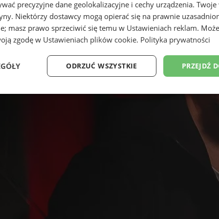
wać precyzyjne dane geolokalizacyjne i cechy urządzenia. Twoje
tryny. Niektórzy dostawcy mogą opierać się na prawnie uzasadnio
ie; masz prawo sprzeciwić się temu w
Ustawieniach reklam
. Może
woją zgodę w
Ustawieniach plików cookie
.
Polityka prywatności
EGÓŁY
ODRZUĆ WSZYSTKIE
PRZEJDŹ 
Wydajność
Targetowanie
Funkcjonalność
Ni
ezbędne
Wydajność
Targetowanie
Funkcjonalność
Niesklasyfikow
ie umożliwiają korzystanie z podstawowych funkcji strony internetowej, takich jak log
Bez niezbędnych plików cookie nie można prawidłowo korzystać ze strony internetowe
Provider
/
Okres
Opis
Domena
przechowywania