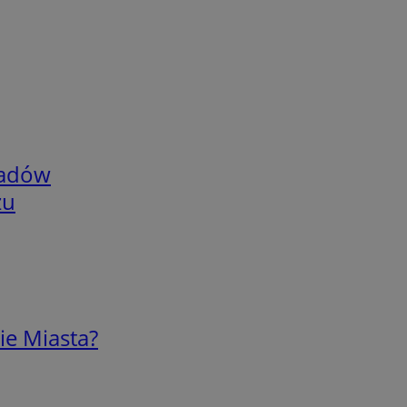
adów
zu
ie Miasta?