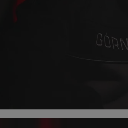
zabrze.com.pl
1 rok
Ten plik cookie przechowuje identyfik
zabrze.com.pl
1 rok
Ten plik cookie przechowuje identyfik
zabrze.com.pl
1 rok
Ten plik cookie przechowuje identyfik
29 minut 53
Ten plik cookie służy do rozróżniania
Cloudflare
sekundy
to korzystne dla strony internetowe
Inc.
umożliwia tworzenie ważnych rapor
.x.com
korzystania z jej witryny internetowe
29 minut 55
Ten plik cookie służy do rozróżniania
Cloudflare
sekund
to korzystne dla strony internetowe
Inc.
umożliwia tworzenie ważnych rapor
.twitter.com
korzystania z jej witryny internetowe
nt
4 tygodnie 2 dni
Ten plik cookie jest używany przez 
CookieScript
Script.com do zapamiętywania prefe
zabrze.com.pl
zgody użytkownika na pliki cookie. J
aby baner cookie Cookie-Script.com 
Google Privacy Policy
METADATA
5 miesięcy 4
Ten plik cookie przechowuje informa
YouTube
tygodnie
użytkownika oraz jego preferencjac
.youtube.com
prywatności podczas korzystania z wi
wybory dotyczące polityki prywatnoś
zgody, zapewniając ich przestrzegan
wizytach. Dzięki temu użytkownik 
konfigurować swoich preferencji, co
zgodność z regulacjami ochrony dan