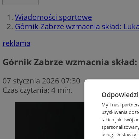
Wiadomości sportowe
Górnik Zabrze wzmacnia skład: Luka
reklama
Górnik Zabrze wzmacnia skład: 
07 stycznia 2026 07:30
Czas czytania: 4 min.
Odpowiedzia
My i nasi partne
uzyskiwania dost
takich jak Twój a
spersonalizowanyc
usług.
Dostawcy s