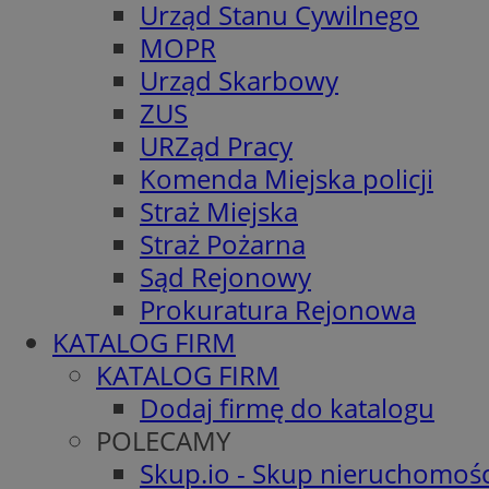
Urząd Stanu Cywilnego
MOPR
Urząd Skarbowy
ZUS
URZąd Pracy
Komenda Miejska policji
Straż Miejska
Straż Pożarna
Sąd Rejonowy
Prokuratura Rejonowa
KATALOG FIRM
KATALOG FIRM
Dodaj firmę do katalogu
POLECAMY
Skup.io - Skup nieruchomośc