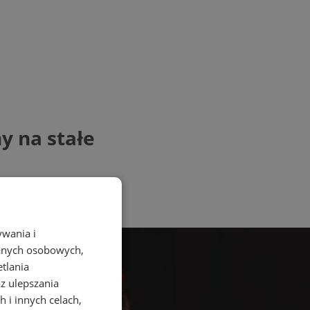
y na stałe
ywania i
danych osobowych,
etlania
az ulepszania
 i innych celach,