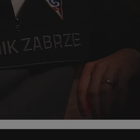
ator sesji.
ator sesji.
ator sesji.
 ludzi i botów. Jest
j, ponieważ
tów na temat
j.
 ludzi i botów. Jest
j, ponieważ
tów na temat
j.
usługę Cookie-
rencji dotyczących
est to konieczne,
działał poprawnie.
cje o zgodzie
h dotyczących
tryny. Rejestruje
ci i ustawień
ie w kolejnych
nie musi ponownie
 zwiększa wygodę i
ych.