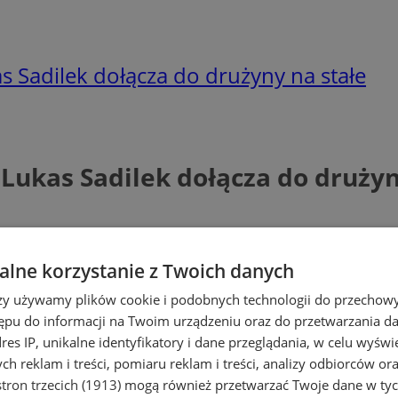
s Sadilek dołącza do drużyny na stałe
Lukas Sadilek dołącza do drużyn
lne korzystanie z Twoich danych
rzy używamy plików cookie i podobnych technologii do przechow
ępu do informacji na Twoim urządzeniu oraz do przetwarzania 
dres IP, unikalne identyfikatory i dane przeglądania, w celu wyświ
h reklam i treści, pomiaru reklam i treści, analizy odbiorców or
tron trzecich (1913)
mogą również przetwarzać Twoje dane w tych