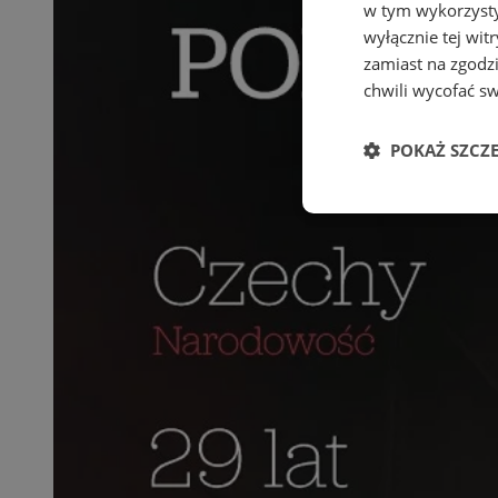
w tym wykorzysty
wyłącznie tej wi
zamiast na zgodz
chwili wycofać s
POKAŻ SZCZ
Niezbędne
Ni
Niezbędne pliki cook
zarządzanie kontem. 
Nazwa