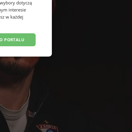
 wybory dotyczą
nym interesie
sz w każdej
DO PORTALU
esklasyfikowane
ane
owanie użytkownika i
j.