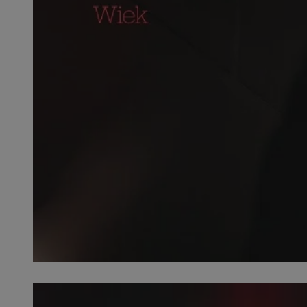
SessID
QeSessID
MvSessID
__cf_bm
__cf_bm
CookieScriptConse
VISITOR_PRIVACY_