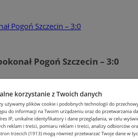
nał Pogoń Szczecin – 3:0
pokonał Pogoń Szczecin – 3:0
lne korzystanie z Twoich danych
rzy używamy plików cookie i podobnych technologii do przechow
ępu do informacji na Twoim urządzeniu oraz do przetwarzania 
dres IP, unikalne identyfikatory i dane przeglądania, w celu wyświ
h reklam i treści, pomiaru reklam i treści, analizy odbiorców or
tron trzecich (1913)
mogą również przetwarzać Twoje dane w tych