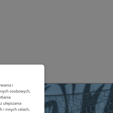
ywania i
danych osobowych,
etlania
az ulepszania
 i innych celach,