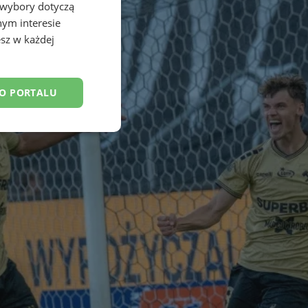
 wybory dotyczą
nym interesie
sz w każdej
DO PORTALU
esklasyfikowane
ane
owanie użytkownika i
j.