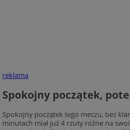
Nazwa
Nazwa
ustat_xq6z219uw9
Nazwa
__Secure-YNID
_clck
__gads
FCCDCF
MUID
__eoi
ANONCHK
reklama
_clsk
Spokojny początek, pot
test_cookie
_ga_NBM6HFESG6
_fbp
Spokojny początek tego meczu, bez klar
OAID
minutach miał już 4 rzuty rożne na swo
MR