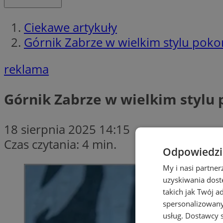
Ciekawe artykuły
Górnik Zabrze w wielkim stylu poko
reklama
Górnik Zabrze w wielkim stylu 
18 sierpnia 2025 14:15
Czas czytania: 4 min.
Odpowiedzia
My i nasi partne
uzyskiwania dost
takich jak Twój a
spersonalizowanyc
usług.
Dostawcy s