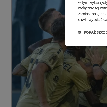
w tym wykorzysty
wyłącznie tej wi
zamiast na zgodz
chwili wycofać s
POKAŻ SZCZ
Niezbędne
Ni
Niezbędne pliki cook
zarządzanie kontem. 
Nazwa