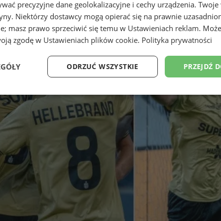
wać precyzyjne dane geolokalizacyjne i cechy urządzenia. Twoje
tryny. Niektórzy dostawcy mogą opierać się na prawnie uzasadnio
ie; masz prawo sprzeciwić się temu w
Ustawieniach reklam
. Może
woją zgodę w
Ustawieniach plików cookie
.
Polityka prywatności
EGÓŁY
ODRZUĆ WSZYSTKIE
PRZEJDŹ 
Wydajność
Targetowanie
Funkcjonalność
Ni
ezbędne
Wydajność
Targetowanie
Funkcjonalność
Niesklasyfikow
ie umożliwiają korzystanie z podstawowych funkcji strony internetowej, takich jak log
Bez niezbędnych plików cookie nie można prawidłowo korzystać ze strony internetowe
Provider
/
Okres
Opis
Domena
przechowywania