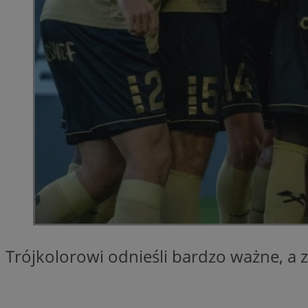
SessID
QeSessID
MvSessID
__cf_bm
__cf_bm
CookieScriptConse
VISITOR_PRIVACY_
Trójkolorowi odnieśli bardzo ważne, a 