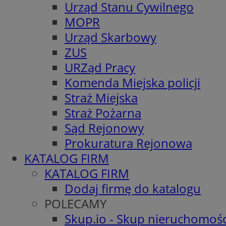
Urząd Stanu Cywilnego
MOPR
Urząd Skarbowy
ZUS
URZąd Pracy
Komenda Miejska policji
Straż Miejska
Straż Pożarna
Sąd Rejonowy
Prokuratura Rejonowa
KATALOG FIRM
KATALOG FIRM
Dodaj firmę do katalogu
POLECAMY
Skup.io - Skup nieruchomośc