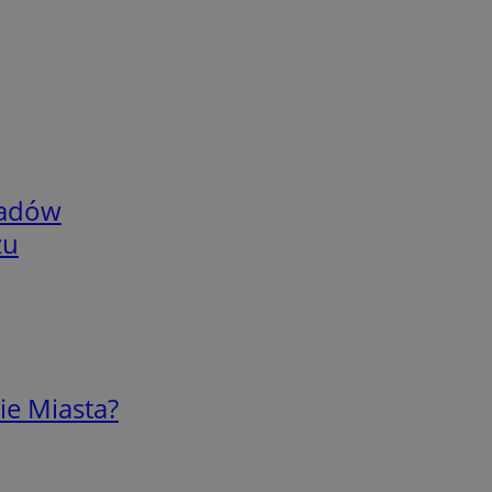
adów
zu
ie Miasta?