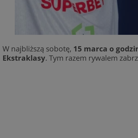
SessID
QeSessID
MvSessID
__cf_bm
W najbliższą sobotę,
15 marca o godzin
__cf_bm
Ekstraklasy
. Tym razem rywalem zabrz
CookieScriptConse
VISITOR_PRIVACY_