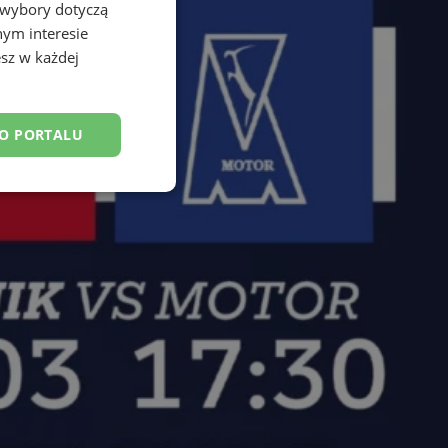
 wybory dotyczą
nym interesie
sz w każdej
DO PORTALU
esklasyfikowane
ane
owanie użytkownika i
j.