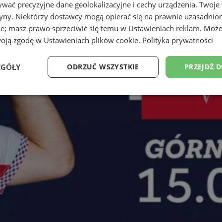
wać precyzyjne dane geolokalizacyjne i cechy urządzenia. Twoje
tryny. Niektórzy dostawcy mogą opierać się na prawnie uzasadnio
ie; masz prawo sprzeciwić się temu w
Ustawieniach reklam
. Może
woją zgodę w
Ustawieniach plików cookie
.
Polityka prywatności
EGÓŁY
ODRZUĆ WSZYSTKIE
PRZEJDŹ 
Wydajność
Targetowanie
Funkcjonalność
Ni
ezbędne
Wydajność
Targetowanie
Funkcjonalność
Niesklasyfikow
ie umożliwiają korzystanie z podstawowych funkcji strony internetowej, takich jak log
Bez niezbędnych plików cookie nie można prawidłowo korzystać ze strony internetowe
Provider
/
Okres
Opis
Domena
przechowywania