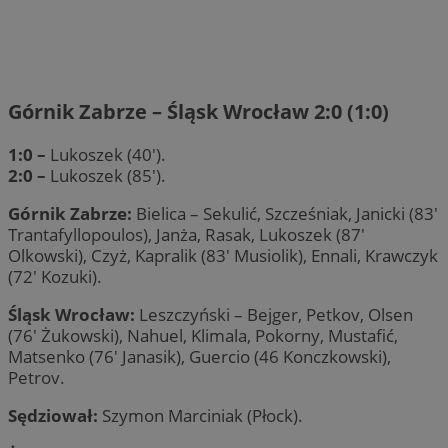
Górnik Zabrze – Śląsk Wrocław 2:0 (1:0)
1:0 –
Lukoszek (40′).
2:0 –
Lukoszek (85′).
Górnik Zabrze:
Bielica – Sekulić, Szcześniak, Janicki (83′
Trantafyllopoulos), Janża, Rasak, Lukoszek (87′
Olkowski), Czyż, Kapralik (83′ Musiolik), Ennali, Krawczyk
(72′ Kozuki).
Śląsk Wrocław:
Leszczyński – Bejger, Petkov, Olsen
(76′ Żukowski), Nahuel, Klimala, Pokorny, Mustafić,
Matsenko (76′ Janasik), Guercio (46 Konczkowski),
Petrov.
Sędziował:
Szymon Marciniak (Płock).