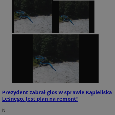
Prezydent zabrał głos w sprawie Kąpieliska
Leśnego. Jest plan na remont!
N