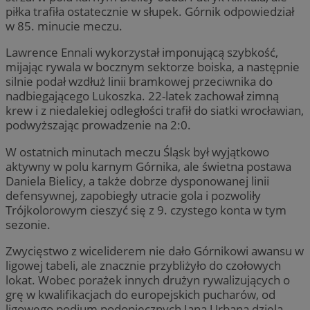
piłka trafiła ostatecznie w słupek. Górnik odpowiedział
w 85. minucie meczu.
Lawrence Ennali wykorzystał imponującą szybkość,
mijając rywala w bocznym sektorze boiska, a następnie
silnie podał wzdłuż linii bramkowej przeciwnika do
nadbiegającego Lukoszka. 22-latek zachował zimną
krew i z niedalekiej odległości trafił do siatki wrocławian,
podwyższając prowadzenie na 2:0.
W ostatnich minutach meczu Śląsk był wyjątkowo
aktywny w polu karnym Górnika, ale świetna postawa
Daniela Bielicy, a także dobrze dysponowanej linii
defensywnej, zapobiegły utracie gola i pozwoliły
Trójkolorowym cieszyć się z 9. czystego konta w tym
sezonie.
Zwycięstwo z wiceliderem nie dało Górnikowi awansu w
ligowej tabeli, ale znacznie przybliżyło do czołowych
lokat. Wobec porażek innych drużyn rywalizujących o
grę w kwalifikacjach do europejskich pucharów, od
ligowego podium podopiecznych Jana Urbana dzielą