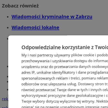
Zobacz również
Wiadomości kryminalne w Zabrzu
Wiadomości lokalne
Wiadomości sportowe
Odpowiedzialne korzystanie z Twoi
My i nasi partnerzy używamy plików cookie i podob
przechowywania i uzyskiwania dostępu do informac
Optyk, okulista
urządzeniu oraz do przetwarzania danych osobowych
Zabrze
adres IP, unikalne identyfikatory i dane przeglądani
Największy sklep z częściami online!
spersonalizowanych reklam i treści, pomiaru reklam i
Książeczka sanepidowska
odbiorców oraz ulepszania usług.
Dostawcy stron tr
Tworzenie stron www -Zabrze
również przetwarzać Twoje dane w tych i innych cel
wykorzystywać precyzyjne dane geolokalizacyjne i c
reklama
Twoje wybory dotyczą wyłącznie tej witryny. Niekt
opierać się na prawnie uzasadnionym interesie zami
reklama