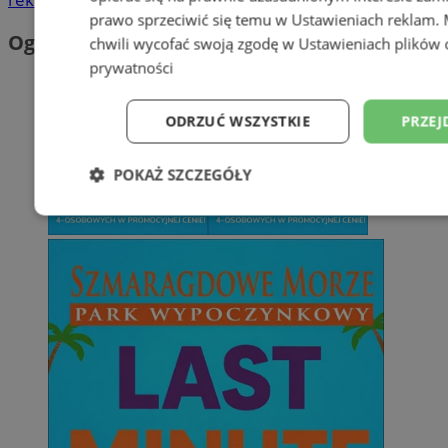
prawo sprzeciwić się temu w
Ustawieniach reklam
.
Ogłoszenia
chwili wycofać swoją zgodę w
Ustawieniach plików 
prywatności
ODRZUĆ WSZYSTKIE
PRZEJ
POKAŻ SZCZEGÓŁY
Niezbędne
Wydajność
Targetowani
Niesklasyfikowane
Niezbędne
Wydajność
Targetowanie
Funkcjonalno