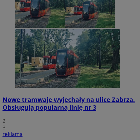
Nowe tramwaje wyjechały na ulice Zabrza.
Obsługują popularną linię nr 3
2
3
reklama