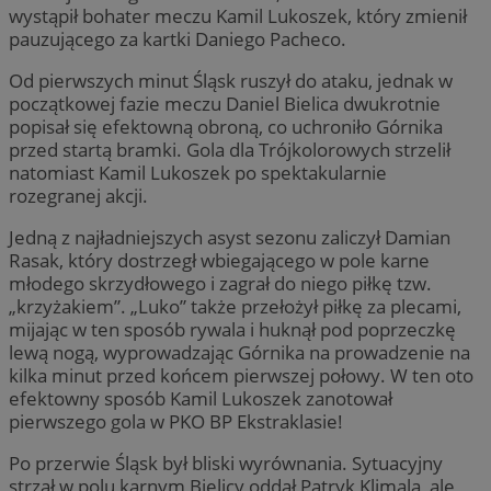
wystąpił bohater meczu Kamil Lukoszek, który zmienił
pauzującego za kartki Daniego Pacheco.
Od pierwszych minut Śląsk ruszył do ataku, jednak w
początkowej fazie meczu Daniel Bielica dwukrotnie
popisał się efektowną obroną, co uchroniło Górnika
przed startą bramki. Gola dla Trójkolorowych strzelił
natomiast Kamil Lukoszek po spektakularnie
rozegranej akcji.
Jedną z najładniejszych asyst sezonu zaliczył Damian
Rasak, który dostrzegł wbiegającego w pole karne
młodego skrzydłowego i zagrał do niego piłkę tzw.
„krzyżakiem”. „Luko” także przełożył piłkę za plecami,
mijając w ten sposób rywala i huknął pod poprzeczkę
lewą nogą, wyprowadzając Górnika na prowadzenie na
kilka minut przed końcem pierwszej połowy. W ten oto
efektowny sposób Kamil Lukoszek zanotował
pierwszego gola w PKO BP Ekstraklasie!
Po przerwie Śląsk był bliski wyrównania. Sytuacyjny
strzał w polu karnym Bielicy oddał Patryk Klimala, ale