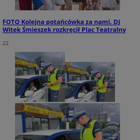
FOTO
Kolejna potańcówka za nami. DJ
Witek Śmieszek rozkręcił Plac Teatralny
22