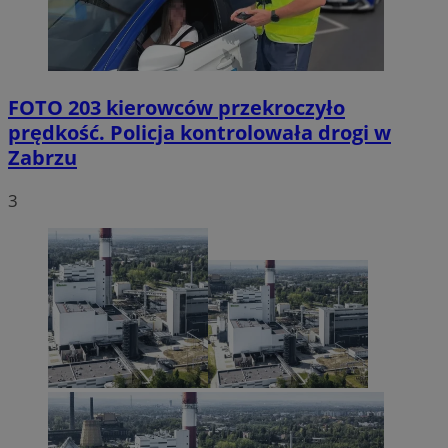
FOTO
203 kierowców przekroczyło
prędkość. Policja kontrolowała drogi w
Zabrzu
3