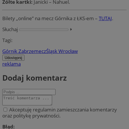
Żółte kartki:
Janicki – Nahuel.
Bilety „online” na mecz Górnika z ŁKS-em –
TUTAJ
.
Słuchaj
⏵︎
Tagi:
Górnik Zabrze
mecz
Śląsk Wrocław
Udostępnij
reklama
Dodaj komentarz
Akceptuję regulamin zamieszczania komentarzy
oraz politykę prywatności.
Błąd: