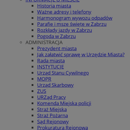
Historia miasta
Ważne adresy i telefony
Harmonogram wywozu odpadów
Parafie i msze święte w Zabrzu
Rozkłady jazdy w Zabrzu
Pogoda w Zabrzu
ADMINISTRACJA
Prezydent miasta
Jak załatwić sprawę w Urzędzie Miasta?
Rada miasta
INSTYTUCJE
Urząd Stanu Cywilnego
MOPR
Urząd Skarbowy
ZUS
URZąd Pracy
Komenda Miejska policji
Straż Miejska
Straż Pożarna
Sąd Rejonowy
Prokuratura Rejonowa