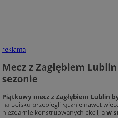
Nazwa
Nazwa
ustat_xq6z219uw9
Nazwa
__Secure-YNID
_clck
__gads
FCCDCF
MUID
reklama
__eoi
Mecz z Zagłębiem Lubli
ANONCHK
_clsk
sezonie
test_cookie
_ga_NBM6HFESG6
Piątkowy mecz z Zagłębiem Lublin b
_fbp
OAID
na boisku przebiegli łącznie nawet więc
niezdarnie konstruowanych akcji, a
w s
MR