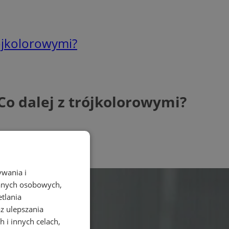
rójkolorowymi?
Co dalej z trójkolorowymi?
ywania i
danych osobowych,
etlania
az ulepszania
 i innych celach,