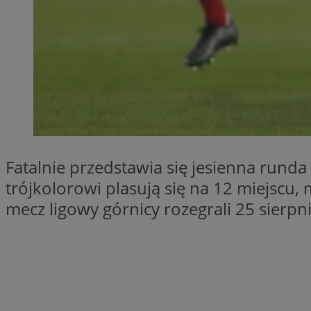
SessID
QeSessID
MvSessID
__cf_bm
__cf_bm
Fatalnie przedstawia się jesienna run
CookieScriptConse
trójkolorowi plasują się na 12 miejscu,
mecz ligowy górnicy rozegrali 25 sierpni
VISITOR_PRIVACY_