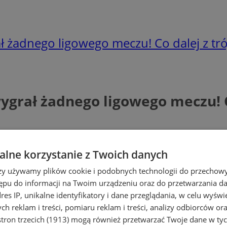
ał żadnego ligowego meczu! Co dalej z t
wygrał żadnego ligowego meczu! 
lne korzystanie z Twoich danych
rzy używamy plików cookie i podobnych technologii do przechow
ępu do informacji na Twoim urządzeniu oraz do przetwarzania 
dres IP, unikalne identyfikatory i dane przeglądania, w celu wyświ
h reklam i treści, pomiaru reklam i treści, analizy odbiorców or
tron trzecich (1913)
mogą również przetwarzać Twoje dane w tych