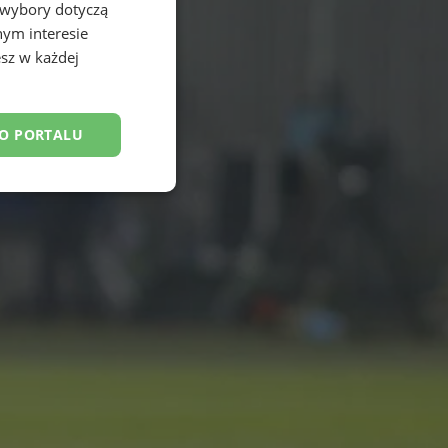
 wybory dotyczą
nym interesie
sz w każdej
DO PORTALU
esklasyfikowane
ane
owanie użytkownika i
j.