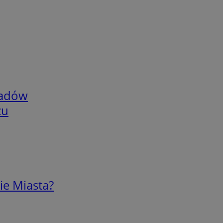
adów
zu
ie Miasta?