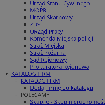
Urząd Stanu Cywilnego
MOPR
Urząd Skarbowy
ZUS
URZąd Pracy
Komenda Miejska policji
Straż Miejska
Straż Pożarna
Sąd Rejonowy
Prokuratura Rejonowa
KATALOG FIRM
KATALOG FIRM
Dodaj firmę do katalogu
POLECAMY
Skup.io - Skup nieruchomośc