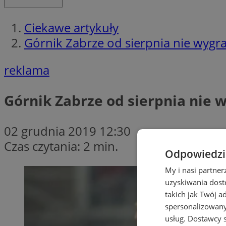
Ciekawe artykuły
Górnik Zabrze od sierpnia nie wygr
reklama
Górnik Zabrze od sierpnia nie 
02 grudnia 2019 12:30
Czas czytania: 2 min.
Odpowiedzia
My i nasi partne
uzyskiwania dost
takich jak Twój a
spersonalizowanyc
usług.
Dostawcy s