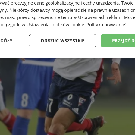
wać precyzyjne dane geolokalizacyjne i cechy urządzenia. Twoje
tryny. Niektórzy dostawcy mogą opierać się na prawnie uzasadnio
ie; masz prawo sprzeciwić się temu w
Ustawieniach reklam
. Może
woją zgodę w
Ustawieniach plików cookie
.
Polityka prywatności
EGÓŁY
ODRZUĆ WSZYSTKIE
PRZEJDŹ 
Wydajność
Targetowanie
Funkcjonalność
Ni
ezbędne
Wydajność
Targetowanie
Funkcjonalność
Niesklasyfikow
ie umożliwiają korzystanie z podstawowych funkcji strony internetowej, takich jak log
Bez niezbędnych plików cookie nie można prawidłowo korzystać ze strony internetowe
Provider
/
Okres
Opis
Domena
przechowywania