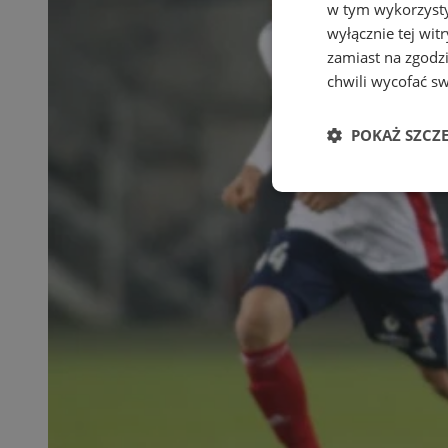
w tym wykorzysty
wyłącznie tej wi
zamiast na zgodz
chwili wycofać s
POKAŻ SZCZ
Niezbędne
Ni
Niezbędne pliki cook
zarządzanie kontem. 
Nazwa