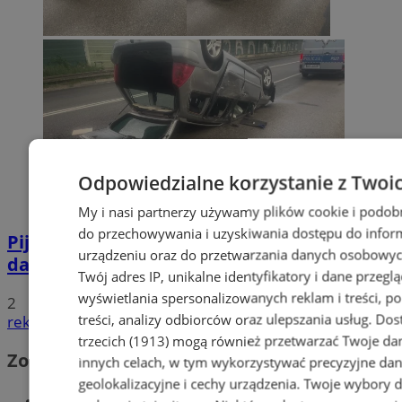
Odpowiedzialne korzystanie z Twoi
My i nasi partnerzy używamy plików cookie i podob
do przechowywania i uzyskiwania dostępu do infor
Pijana 32-latka z zakazem prowadzenia
urządzeniu oraz do przetwarzania danych osobowych
dachowała na DK 88 w Zabrzu
Twój adres IP, unikalne identyfikatory i dane przeglą
wyświetlania spersonalizowanych reklam i treści, p
2
treści, analizy odbiorców oraz ulepszania usług.
Dos
reklama
trzecich (1913)
mogą również przetwarzać Twoje dan
Zobacz również
innych celach, w tym wykorzystywać precyzyjne da
geolokalizacyjne i cechy urządzenia. Twoje wybory 
Wiadomości kryminalne w Zabrzu