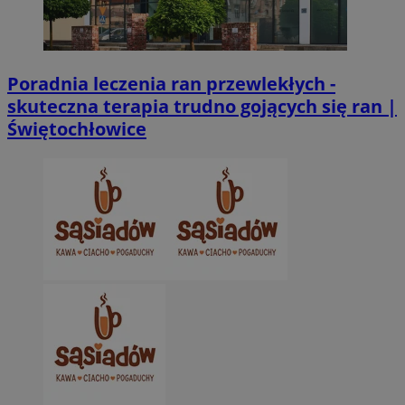
CookieScriptConsent
4 tygodnie 2 dn
CookieScript
zabrze.com.pl
Poradnia leczenia ran przewlekłych -
skuteczna terapia trudno gojących się ran |
Świętochłowice
VISITOR_PRIVACY_METADATA
5 miesięcy 4
YouTube
tygodnie
.youtube.com