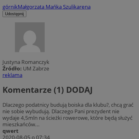
górnik
Małgorzata Mańka Szulik
arena
Udostępnij
Justyna Romanczyk
Źródło:
UM Zabrze
reklama
Komentarze (1)
DODAJ
Dlaczego podatnicy budują boiska dla klubu?, chcą grać
nie sobie wybudują. Dlaczego Pani prezydent nie
wydaje 4,5mln na ścieżki rowerowe, które będą służyć
mieszkańców...
qwert
2020-08-05 o 07:34