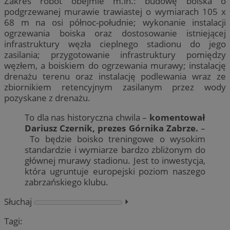
Zakres robót obejmie m.in.: budowę boiska o
podgrzewanej murawie trawiastej o wymiarach 105 x
68 m na osi północ-południe; wykonanie instalacji
ogrzewania boiska oraz dostosowanie istniejącej
infrastruktury węzła cieplnego stadionu do jego
zasilania; przygotowanie infrastruktury pomiędzy
węzłem, a boiskiem do ogrzewania murawy; instalację
drenażu terenu oraz instalację podlewania wraz ze
zbiornikiem retencyjnym zasilanym przez wody
pozyskane z drenażu.
To dla nas historyczna chwila –
komentował
Dariusz Czernik, prezes Górnika Zabrze.
–
To będzie boisko treningowe o wysokim
standardzie i wymiarze bardzo zbliżonym do
głównej murawy stadionu. Jest to inwestycja,
która ugruntuje europejski poziom naszego
zabrzańskiego klubu.
Słuchaj
⏵︎
Tagi: