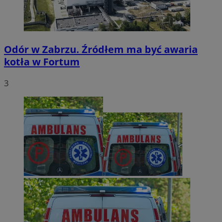
Odór w Zabrzu. Źródłem ma być awaria
kotła w Fortum
3