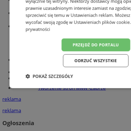
wyłącznie tej witryny. Niektórzy dostawcy mogą opie
prawnie uzasadnionym interesie zamiast na zgodzi
Wiadomości lokalne
sprzeciwić się temu w
Ustawieniach reklam
. Możesz
wycofać swoją zgodę w
Ustawieniach plików cookie
Wiadomości sportowe
prywatności
PRZEJDŹ DO PORTALU
Optyk, okulista
ODRZUĆ WSZYSTKIE
Zabrze
Największy sklep z częściami online!
POKAŻ SZCZEGÓŁY
Książeczka sanepidowska
Tworzenie stron www -Zabrze
Niezbędne
Wydajność
Targetowanie
F
reklama
reklama
Niesklasyfikowane
Ogłoszenia