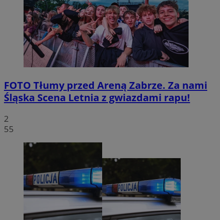
FOTO
Tłumy przed Areną Zabrze. Za nami
Śląska Scena Letnia z gwiazdami rapu!
2
55