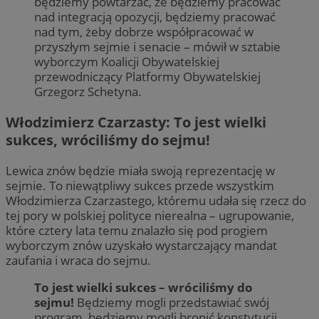
będziemy powtarzać, że będziemy pracować
nad integracją opozycji, będziemy pracować
nad tym, żeby dobrze współpracować w
przyszłym sejmie i senacie – mówił w sztabie
wyborczym Koalicji Obywatelskiej
przewodniczący Platformy Obywatelskiej
Grzegorz Schetyna.
Włodzimierz Czarzasty: To jest wielki
sukces, wróciliśmy do sejmu!
Lewica znów będzie miała swoją reprezentację w
sejmie. To niewątpliwy sukces przede wszystkim
Włodzimierza Czarzastego, któremu udała się rzecz do
tej pory w polskiej polityce nierealna – ugrupowanie,
które cztery lata temu znalazło się pod progiem
wyborczym znów uzyskało wystarczający mandat
zaufania i wraca do sejmu.
To jest wielki sukces – wróciliśmy do
sejmu!
Będziemy mogli przedstawiać swój
program, będziemy mogli bronić konstytucji,