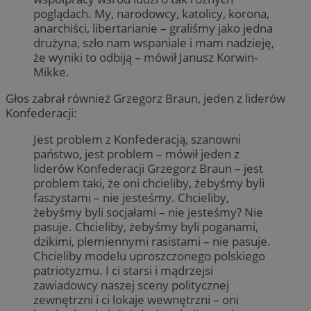
poglądach. My, narodowcy, katolicy, korona,
anarchiści, libertarianie – graliśmy jako jedna
drużyna, szło nam wspaniale i mam nadzieję,
że wyniki to odbiją – mówił Janusz Korwin-
Mikke.
Głos zabrał również Grzegorz Braun, jeden z liderów
Konfederacji:
Jest problem z Konfederacją, szanowni
państwo, jest problem – mówił jeden z
liderów Konfederacji Grzegorz Braun – jest
problem taki, że oni chcieliby, żebyśmy byli
faszystami – nie jesteśmy. Chcieliby,
żebyśmy byli socjałami – nie jesteśmy? Nie
pasuje. Chcieliby, żebyśmy byli poganami,
dzikimi, plemiennymi rasistami – nie pasuje.
Chcieliby modelu uproszczonego polskiego
patriotyzmu. I ci starsi i mądrzejsi
zawiadowcy naszej sceny politycznej
zewnętrzni i ci lokaje wewnętrzni – oni