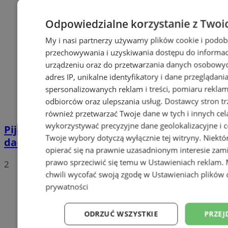
Odpowiedzialne korzystanie z Twoi
My i nasi partnerzy używamy plików cookie i podob
przechowywania i uzyskiwania dostępu do informac
urządzeniu oraz do przetwarzania danych osobowych
adres IP, unikalne identyfikatory i dane przeglądani
spersonalizowanych reklam i treści, pomiaru reklam i
odbiorców oraz ulepszania usług.
Dostawcy stron tr
również przetwarzać Twoje dane w tych i innych cel
wykorzystywać precyzyjne dane geolokalizacyjne i c
Pijana 32-latka z zakazem prowadzenia
Twoje wybory dotyczą wyłącznie tej witryny. Niekt
dachowała na DK 88 w Zabrzu
opierać się na prawnie uzasadnionym interesie zami
prawo sprzeciwić się temu w
Ustawieniach reklam
.
2
chwili wycofać swoją zgodę w
Ustawieniach plików 
prywatności
ODRZUĆ WSZYSTKIE
PRZEJ