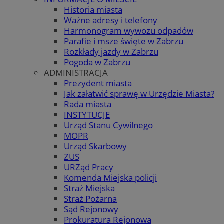
Historia miasta
Ważne adresy i telefony
Harmonogram wywozu odpadów
Parafie i msze święte w Zabrzu
Rozkłady jazdy w Zabrzu
Pogoda w Zabrzu
ADMINISTRACJA
Prezydent miasta
Jak załatwić sprawę w Urzędzie Miasta?
Rada miasta
INSTYTUCJE
Urząd Stanu Cywilnego
MOPR
Urząd Skarbowy
ZUS
URZąd Pracy
Komenda Miejska policji
Straż Miejska
Straż Pożarna
Sąd Rejonowy
Prokuratura Rejonowa