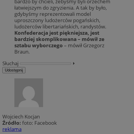
bardzo by chcieli, żebyśmy byli orzechem
łatwiejszym do zgryzienia. A tak by było,
gdybyśmy reprezentowali model
uproszczony ludożerców pogańskich,
ludożerców libertariańskich, randystów.
Konfederacja jest piękniejsza, jest
bardziej skomplikowana – mówił ze
sztabu wyborczego
– mówił Grzegorz
Braun.
Słuchaj
⏵︎
Udostępnij
Wojciech Kocjan
Źródło:
foto: Facebook
reklama