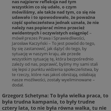
nas najpierw refleksja nad tym
wszystkim co się udało, o czym
mówiliśmy, ale także nad tym, co się nie
udawało i to spowodowało, że poważna
część społeczeństwa jednak uznała, że nie
należy nas popierać mimo przecież
ewidentnych i oczywistych osiągnięć
–
mówił prezes Prawa i Sprawiedliwości,
Jarosław Kaczyński – To jest powód do tego,
by się zastanowić, jak dążyć do tego, by
sytuację w naszym kraju, ale przede
wszystkim sytuację tę, która bezpośrednio
zależy od nas, poprawić, byśmy my sami stali
się lepsi z punktu widzenia społeczeństwa, by
te rzeczy, które nas jakoś obniżają, osłabiają
nasze możliwości, zostały wyeliminowane –
dodał.
Grzegorz Schetyna: To była wielka praca, to
była trudna kampania, to były trudne
cztery lata, to nie była równa walka, tu nie