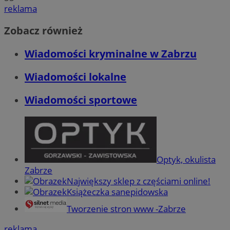
reklama
CookieScriptConsent
4 tygodnie 2 dn
CookieScript
Zobacz również
zabrze.com.pl
Wiadomości kryminalne w Zabrzu
Wiadomości lokalne
Wiadomości sportowe
VISITOR_PRIVACY_METADATA
5 miesięcy 4
YouTube
tygodnie
.youtube.com
Optyk, okulista
Zabrze
Największy sklep z częściami online!
Książeczka sanepidowska
Tworzenie stron www -Zabrze
reklama