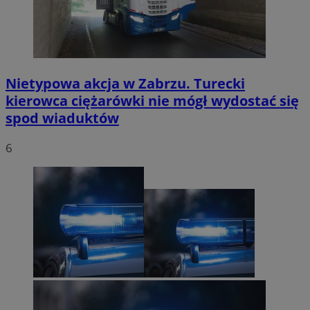
Nietypowa akcja w Zabrzu. Turecki
kierowca ciężarówki nie mógł wydostać się
spod wiaduktów
6