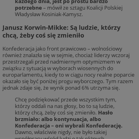
każdego dnia, jest po prostu bardzo
potrzebne
– mówił ze sztagu Koalicji Polskiej
Władysław Kosiniak-Kamysz.
Janusz Korwin-Mikke: Są ludzie, którzy
chcą, żeby coś się zmieniło
Konfederacja jako front prawicowo – wolnościowy
również znalazła się w sejmie, chociaż liderzy wczoraj
przestrzegali przed nadmiernym optymizmem w
związku z sytuacją w wyborach wiosennych do
europarlamentu, kiedy to w ciągu nocy realne poparcie
okazało się być poniżej progu wyborczego. Tym razem
jednak zdaje się, że wynik ponad 6% utrzyma się.
Chcę podziękować przede wszystkim tym,
którzy oddali na nas głosy, bo to są ludzie,
którzy chcą, żeby coś się zmieniło.
Hasło
brzmiało: albo kontynuacja, albo
Konfederacja – oni wybrali Konfederację.
Dawno, właściwie nigdy, nie było takiej
współpracy wśród ludzi o tak różnych