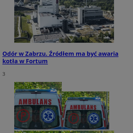
Odór w Zabrzu. Źródłem ma być awaria
kotła w Fortum
3