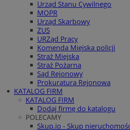
Urząd Stanu Cywilnego
MOPR
Urząd Skarbowy
ZUS
URZąd Pracy
Komenda Miejska policji
Straż Miejska
Straż Pożarna
Sąd Rejonowy
Prokuratura Rejonowa
KATALOG FIRM
KATALOG FIRM
Dodaj firmę do katalogu
POLECAMY
Skup.io - Skup nieruchomośc