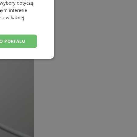
 wybory dotyczą
nym interesie
sz w każdej
DO PORTALU
esklasyfikowane
ane
owanie użytkownika i
j.