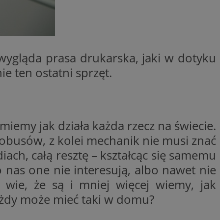
ator sesji.
ator sesji.
ator sesji.
 ludzi i botów. Jest
 wygląda prasa drukarska, jaki w dotyku
j, ponieważ
tów na temat
e ten ostatni sprzęt.
j.
 ludzi i botów. Jest
j, ponieważ
tów na temat
j.
usługę Cookie-
umiemy jak działa każda rzecz na świecie.
rencji dotyczących
est to konieczne,
tobusów, z kolei mechanik nie musi znać
działał poprawnie.
iach, całą resztę – kształcąc się samemu
cje o zgodzie
h dotyczących
 nas one nie interesują, albo nawet nie
tryny. Rejestruje
ci i ustawień
 wie, że są i mniej więcej wiemy, jak
ie w kolejnych
nie musi ponownie
każdy może mieć taki w domu?
 zwiększa wygodę i
ych.