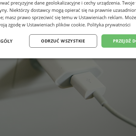
wać precyzyjne dane geolokalizacyjne i cechy urządzenia. Twoje
tryny. Niektórzy dostawcy mogą opierać się na prawnie uzasadnio
ie; masz prawo sprzeciwić się temu w
Ustawieniach reklam
. Może
woją zgodę w
Ustawieniach plików cookie
.
Polityka prywatności
EGÓŁY
ODRZUĆ WSZYSTKIE
PRZEJDŹ 
Wydajność
Targetowanie
Funkcjonalność
Ni
ezbędne
Wydajność
Targetowanie
Funkcjonalność
Niesklasyfikow
ie umożliwiają korzystanie z podstawowych funkcji strony internetowej, takich jak log
Bez niezbędnych plików cookie nie można prawidłowo korzystać ze strony internetowe
Provider
/
Okres
Opis
Domena
przechowywania