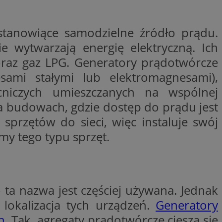
ywania
Opis
 stanowiące samodzielne źródło prądu.
godnie
e wytwarzają energię elektryczną. Ich
erakcji
ternetowej w celu
bleClick for
cjonalności strony
 oraz gaz LPG. Generatory prądotwórcze
yświetlanie reklam w
sami stałymi lub elektromagnesami),
ętrznej przez
rzez firmę
kownika. Można to
cniczych umieszczanych na wspólnej
firmy Microsoft.
 zaangażowania
ę w wielu różnych
a budowach, gdzie dostęp do prądu jest
wą, pomagając
ie użytkowników.
izować wydajność
przętów do sieci, więc instaluje swój
 jaki sposób
ernetowej, oraz
my tego typu sprzęt.
waniem Microsoft
wy mógł zobaczyć
owywania informacji
dów stron w jedną
Click (którego
czy przeglądarka
alytics do
kie.
serii produktów
ta nazwa jest częściej używana. Jednak
OpenX dla
ie rzeczywistym od
ne określone
lokalizacja tych urządzeń.
Generatory
nia skuteczności, a
k cookie
 którego używamy do
h
. Tak, agregaty prądotwórcze cieszą się
zenia w różnych
j do wewnętrznej