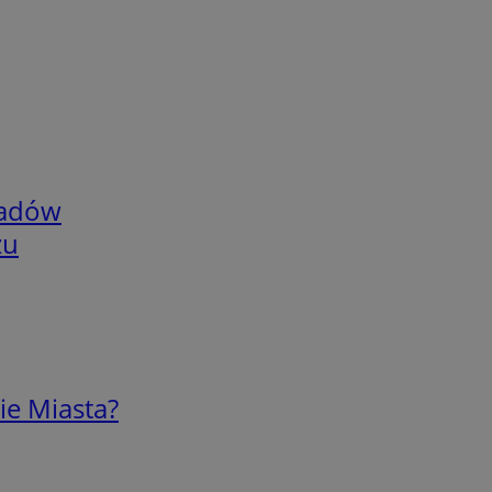
adów
zu
ie Miasta?