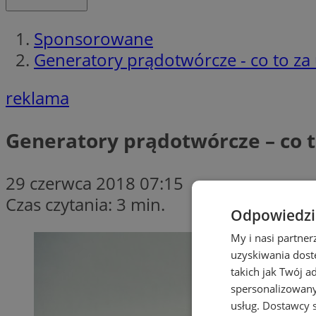
Sponsorowane
Generatory prądotwórcze - co to za
reklama
Generatory prądotwórcze – co t
29 czerwca 2018 07:15
Czas czytania: 3 min.
Odpowiedzia
My i nasi partne
uzyskiwania dost
takich jak Twój a
spersonalizowanyc
usług.
Dostawcy s