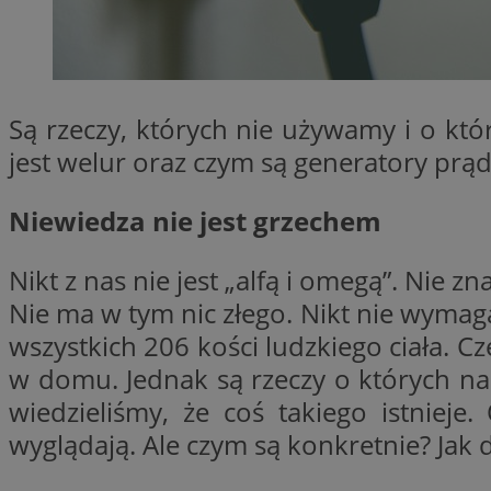
SessID
QeSessID
MvSessID
__cf_bm
Są rzeczy, których nie używamy i o któ
jest welur oraz czym są generatory prą
__cf_bm
Niewiedza nie jest grzechem
CookieScriptConse
Nikt z nas nie jest „alfą i omegą”. Nie 
Nie ma w tym nic złego. Nikt nie wymag
wszystkich 206 kości ludzkiego ciała. C
VISITOR_PRIVACY_
w domu. Jednak są rzeczy o których nas
wiedzieliśmy, że coś takiego istniej
wyglądają. Ale czym są konkretnie? Jak