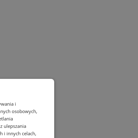
ywania i
danych osobowych,
etlania
az ulepszania
 i innych celach,