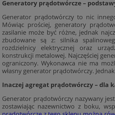
Generatory prądotwórcze – podstaw
Nazwa
Nazwa
ustat_xq6z219uw9
Generator prądotwórczy to nic innego
Nazwa
__Secure-YNID
Mówiąc prościej, generatory prądotwó
_clck
__gads
zasilanie może być różne, jednak najc
zbudowane są z: silnika spalinoweg
FCCDCF
MUID
rozdzielnicy elektrycznej oraz ur
__eoi
konstrukcji metalowej. Najczęściej ge
ograniczony. Wykonawca nie ma możliw
ANONCHK
własny generator prądotwórczy. Jednak n
_clsk
test_cookie
Inaczej agregat prądotwórczy – dla 
_ga_NBM6HFESG6
_fbp
Generator prądotwórczy nazywany jest 
OAID
zostawiając nazewnictwo z boku, wsp
MR
prądotwórcze z tego sklepu można ró