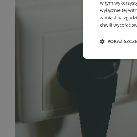
w tym wykorzysty
wyłącznie tej wi
zamiast na zgodz
chwili wycofać s
POKAŻ SZCZ
Niezbędne
Ni
Niezbędne pliki cook
zarządzanie kontem. 
Nazwa