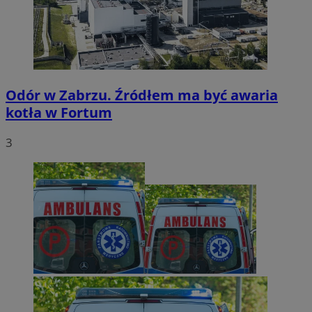
Odór w Zabrzu. Źródłem ma być awaria
kotła w Fortum
3