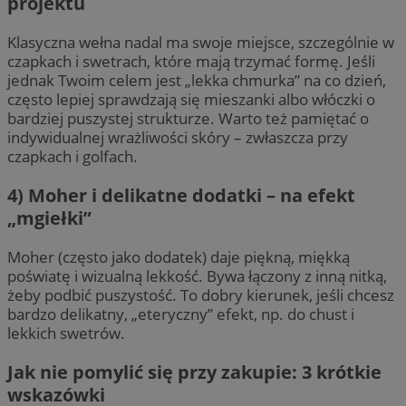
projektu
Klasyczna wełna nadal ma swoje miejsce, szczególnie w
czapkach i swetrach, które mają trzymać formę. Jeśli
jednak Twoim celem jest „lekka chmurka” na co dzień,
często lepiej sprawdzają się mieszanki albo włóczki o
bardziej puszystej strukturze. Warto też pamiętać o
indywidualnej wrażliwości skóry – zwłaszcza przy
czapkach i golfach.
4) Moher i delikatne dodatki – na efekt
„mgiełki”
Moher (często jako dodatek) daje piękną, miękką
poświatę i wizualną lekkość. Bywa łączony z inną nitką,
żeby podbić puszystość. To dobry kierunek, jeśli chcesz
bardzo delikatny, „eteryczny” efekt, np. do chust i
lekkich swetrów.
Jak nie pomylić się przy zakupie: 3 krótkie
wskazówki