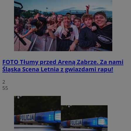
FOTO
Tłumy przed Areną Zabrze. Za nami
Śląska Scena Letnia z gwiazdami rapu!
2
55