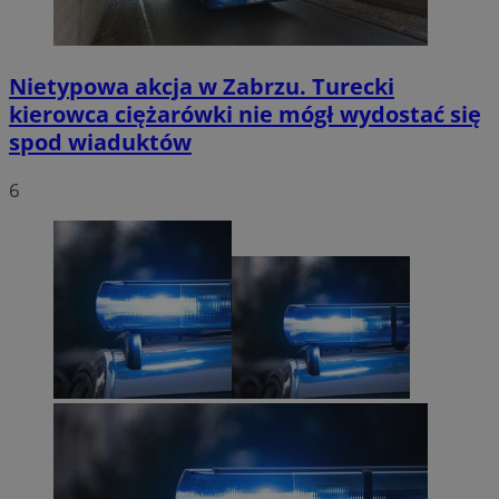
Nietypowa akcja w Zabrzu. Turecki
kierowca ciężarówki nie mógł wydostać się
spod wiaduktów
6