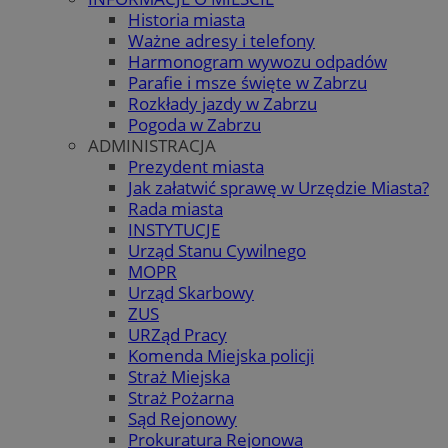
Historia miasta
Ważne adresy i telefony
Harmonogram wywozu odpadów
Parafie i msze święte w Zabrzu
Rozkłady jazdy w Zabrzu
Pogoda w Zabrzu
ADMINISTRACJA
Prezydent miasta
Jak załatwić sprawę w Urzędzie Miasta?
Rada miasta
INSTYTUCJE
Urząd Stanu Cywilnego
MOPR
Urząd Skarbowy
ZUS
URZąd Pracy
Komenda Miejska policji
Straż Miejska
Straż Pożarna
Sąd Rejonowy
Prokuratura Rejonowa