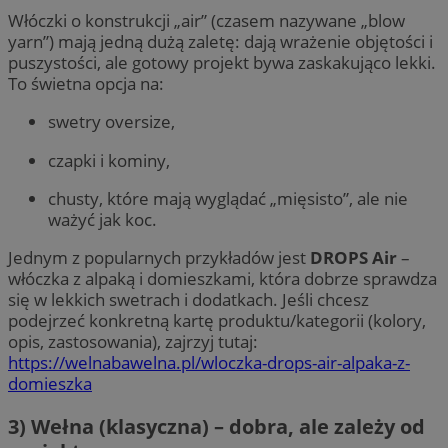
Włóczki o konstrukcji „air” (czasem nazywane „blow
yarn”) mają jedną dużą zaletę: dają wrażenie objętości i
puszystości, ale gotowy projekt bywa zaskakująco lekki.
To świetna opcja na:
swetry oversize,
czapki i kominy,
chusty, które mają wyglądać „mięsisto”, ale nie
ważyć jak koc.
Jednym z popularnych przykładów jest
DROPS Air
–
włóczka z alpaką i domieszkami, która dobrze sprawdza
się w lekkich swetrach i dodatkach. Jeśli chcesz
podejrzeć konkretną kartę produktu/kategorii (kolory,
opis, zastosowania), zajrzyj tutaj:
https://welnabawelna.pl/wloczka-drops-air-alpaka-z-
domieszka
3) Wełna (klasyczna) – dobra, ale zależy od