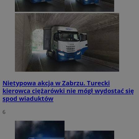
Nietypowa akcja w Zabrzu. Turecki
kierowca ciężarówki nie mógł wydostać się
spod wiaduktów
6