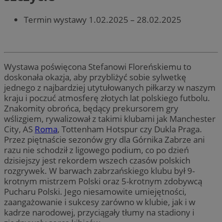
Termin wystawy 1.02.2025 – 28.02.2025
Wystawa poświęcona Stefanowi Floreńskiemu to
doskonała okazja, aby przybliżyć sobie sylwetkę
jednego z najbardziej utytułowanych piłkarzy w naszym
kraju i poczuć atmosferę złotych lat polskiego futbolu.
Znakomity obrońca, będący prekursorem gry
wślizgiem, rywalizował z takimi klubami jak Manchester
City, AS
Roma
, Tottenham Hotspur czy Dukla Praga.
Przez piętnaście sezonów gry dla Górnika Zabrze ani
razu nie schodził z ligowego podium, co po dzień
dzisiejszy jest rekordem wszech czasów polskich
rozgrywek. W barwach zabrzańskiego klubu był 9-
krotnym mistrzem Polski oraz 5-krotnym zdobywcą
Pucharu Polski. Jego niesamowite umiejętności,
zaangażowanie i sukcesy zarówno w klubie, jak i w
kadrze narodowej, przyciągały tłumy na stadiony i