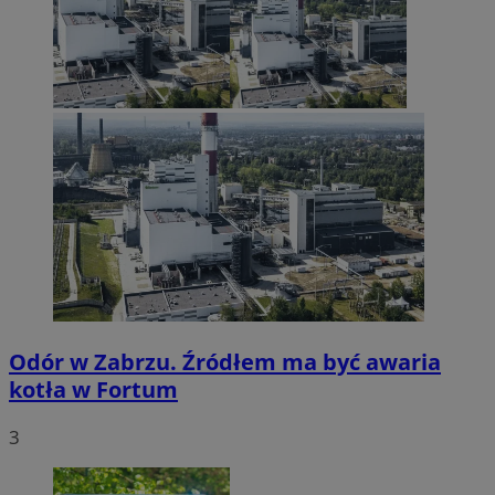
Odór w Zabrzu. Źródłem ma być awaria
kotła w Fortum
3