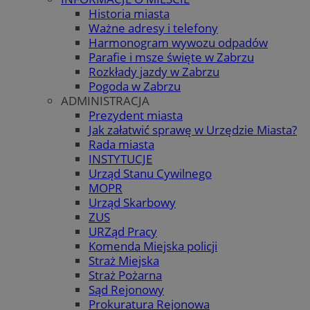
Historia miasta
Ważne adresy i telefony
Harmonogram wywozu odpadów
Parafie i msze święte w Zabrzu
Rozkłady jazdy w Zabrzu
Pogoda w Zabrzu
ADMINISTRACJA
Prezydent miasta
Jak załatwić sprawę w Urzędzie Miasta?
Rada miasta
INSTYTUCJE
Urząd Stanu Cywilnego
MOPR
Urząd Skarbowy
ZUS
URZąd Pracy
Komenda Miejska policji
Straż Miejska
Straż Pożarna
Sąd Rejonowy
Prokuratura Rejonowa