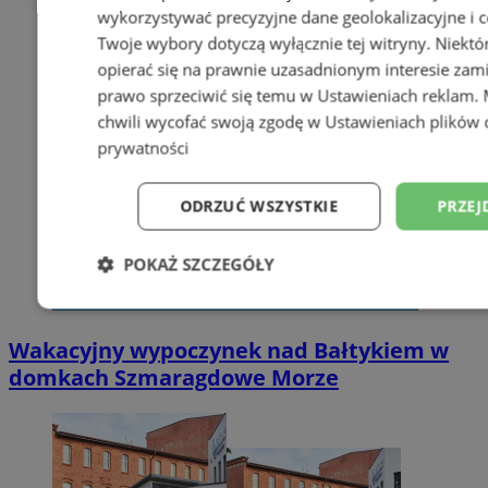
wykorzystywać precyzyjne dane geolokalizacyjne i c
Twoje wybory dotyczą wyłącznie tej witryny. Niekt
opierać się na prawnie uzasadnionym interesie zami
prawo sprzeciwić się temu w
Ustawieniach reklam
.
chwili wycofać swoją zgodę w
Ustawieniach plików 
prywatności
ODRZUĆ WSZYSTKIE
PRZEJ
POKAŻ SZCZEGÓŁY
Niezbędne
Wydajność
Targetowani
Wakacyjny wypoczynek nad Bałtykiem w
domkach Szmaragdowe Morze
Niesklasyfikowane