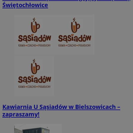
Świętochłowice
CookieScriptConsent
4 tygodnie 2 dn
CookieScript
zabrze.com.pl
VISITOR_PRIVACY_METADATA
5 miesięcy 4
YouTube
tygodnie
.youtube.com
Kawiarnia U Sąsiadów w Bielszowicach –
zapraszamy!