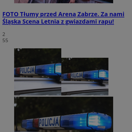
FOTO
Tłumy przed Areną Zabrze. Za nami
Śląska Scena Letnia z gwiazdami rapu!
2
55