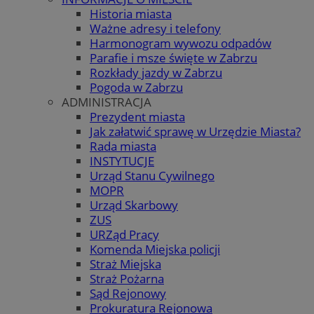
Historia miasta
Ważne adresy i telefony
Harmonogram wywozu odpadów
Parafie i msze święte w Zabrzu
Rozkłady jazdy w Zabrzu
Pogoda w Zabrzu
ADMINISTRACJA
Prezydent miasta
Jak załatwić sprawę w Urzędzie Miasta?
Rada miasta
INSTYTUCJE
Urząd Stanu Cywilnego
MOPR
Urząd Skarbowy
ZUS
URZąd Pracy
Komenda Miejska policji
Straż Miejska
Straż Pożarna
Sąd Rejonowy
Prokuratura Rejonowa