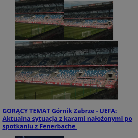
GORĄCY TEMAT
Górnik Zabrze - UEFA:
Aktualna sytuacja z karami nałożonymi po
spotkaniu z Fenerbache