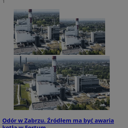
1
Odór w Zabrzu. Źródłem ma być awaria
kotła w Fortum