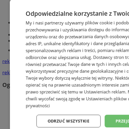
Odpowiedzialne korzystanie z Twoi
Optyk, okulista
My i nasi partnerzy używamy plików cookie i podob
Zabrze
przechowywania i uzyskiwania dostępu do informac
Największy sklep z częściami online!
urządzeniu oraz do przetwarzania danych osobowych
Książeczka sanepidowska
adres IP, unikalne identyfikatory i dane przeglądani
Tworzenie stron www -Zabrze
spersonalizowanych reklam i treści, pomiaru reklam i
odbiorców oraz ulepszania usług.
Dostawcy stron tr
reklama
również przetwarzać Twoje dane w tych i innych cel
wykorzystywać precyzyjne dane geolokalizacyjne i c
reklama
Twoje wybory dotyczą wyłącznie tej witryny. Niekt
Ogłoszenia
opierać się na prawnie uzasadnionym interesie zami
prawo sprzeciwić się temu w
Ustawieniach reklam
.
chwili wycofać swoją zgodę w
Ustawieniach plików 
prywatności
ODRZUĆ WSZYSTKIE
PRZEJ