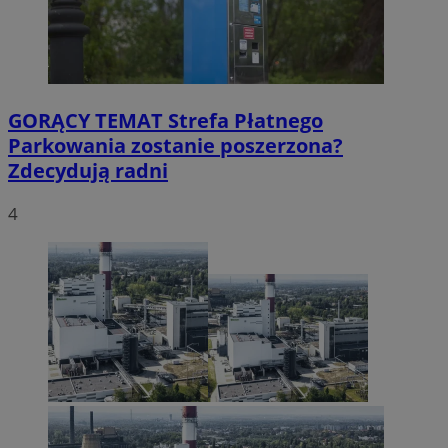
GORĄCY TEMAT
Strefa Płatnego
Parkowania zostanie poszerzona?
Zdecydują radni
4