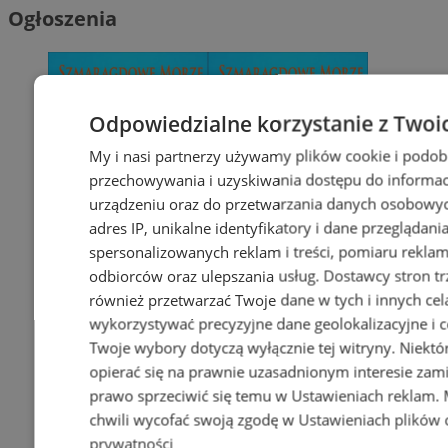
Ogłoszenia
Odpowiedzialne korzystanie z Twoi
My i nasi partnerzy używamy plików cookie i podob
przechowywania i uzyskiwania dostępu do informac
urządzeniu oraz do przetwarzania danych osobowych
adres IP, unikalne identyfikatory i dane przeglądani
spersonalizowanych reklam i treści, pomiaru reklam i
odbiorców oraz ulepszania usług.
Dostawcy stron tr
również przetwarzać Twoje dane w tych i innych cel
wykorzystywać precyzyjne dane geolokalizacyjne i c
Twoje wybory dotyczą wyłącznie tej witryny. Niekt
opierać się na prawnie uzasadnionym interesie zami
prawo sprzeciwić się temu w
Ustawieniach reklam
.
chwili wycofać swoją zgodę w
Ustawieniach plików 
prywatności