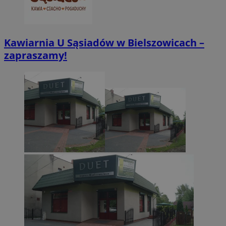
Kawiarnia U Sąsiadów w Bielszowicach –
zapraszamy!
CookieScriptConsent
4 tygodnie 2 dn
CookieScript
zabrze.com.pl
VISITOR_PRIVACY_METADATA
5 miesięcy 4
YouTube
tygodnie
.youtube.com