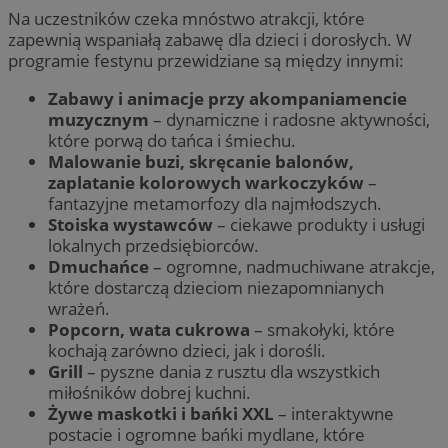
Na uczestników czeka mnóstwo atrakcji, które
zapewnią wspaniałą zabawę dla dzieci i dorosłych. W
programie festynu przewidziane są między innymi:
Zabawy i animacje przy akompaniamencie
muzycznym
– dynamiczne i radosne aktywności,
które porwą do tańca i śmiechu.
Malowanie buzi, skręcanie balonów,
zaplatanie kolorowych warkoczyków
–
fantazyjne metamorfozy dla najmłodszych.
Stoiska wystawców
– ciekawe produkty i usługi
lokalnych przedsiębiorców.
Dmuchańce
– ogromne, nadmuchiwane atrakcje,
które dostarczą dzieciom niezapomnianych
wrażeń.
Popcorn, wata cukrowa
– smakołyki, które
kochają zarówno dzieci, jak i dorośli.
Grill
– pyszne dania z rusztu dla wszystkich
miłośników dobrej kuchni.
Żywe maskotki i bańki XXL
– interaktywne
postacie i ogromne bańki mydlane, które