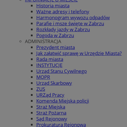
Historia miasta
Ważne adresy i telefony
Harmonogram wywozu odpadów
Parafie i msze święte w Zabrzu
Rozkłady jazdy w Zabrzu
Pogoda w Zabrzu
ADMINISTRACJA
Prezydent miasta
Jak załatwić sprawę w Urzędzie Miasta?
Rada miasta
INSTYTUCJE
Urząd Stanu Cywilnego
MOPR
Urząd Skarbowy
ZUS
URZąd Pracy
Komenda Miejska policji
Straż Miejska
Straż Pożarna
Sąd Rejonowy
Prokuratura Rejonowa