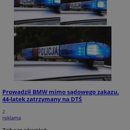
Prowadził BMW mimo sądowego zakazu.
44-latek zatrzymany na DTŚ
2
reklama