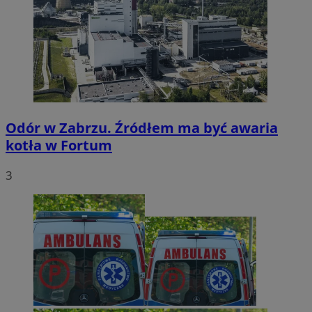
Odór w Zabrzu. Źródłem ma być awaria
kotła w Fortum
3