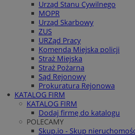
Urząd Stanu Cywilnego
MOPR
Urząd Skarbowy
ZUS
URZąd Pracy
Komenda Miejska policji
Straż Miejska
Straż Pożarna
Sąd Rejonowy
Prokuratura Rejonowa
KATALOG FIRM
KATALOG FIRM
Dodaj firmę do katalogu
POLECAMY
Skup.io - Skup nieruchomośc