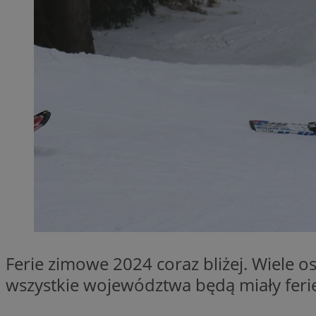
SessID
QeSessID
MvSessID
__cf_bm
__cf_bm
CookieScriptConse
VISITOR_PRIVACY_
Ferie zimowe 2024 coraz bliżej. Wiele 
wszystkie województwa będą miały fer