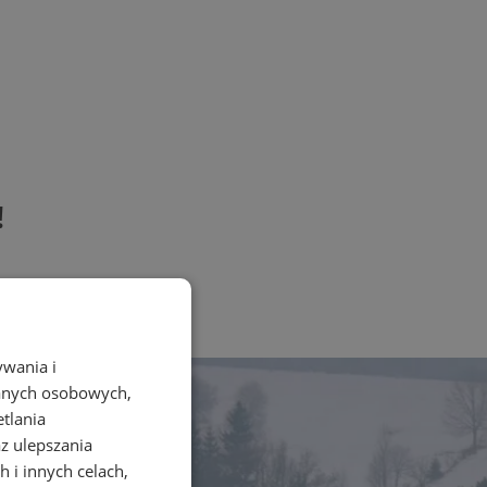
!
ywania i
danych osobowych,
etlania
az ulepszania
 i innych celach,