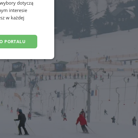
 wybory dotyczą
nym interesie
sz w każdej
DO PORTALU
esklasyfikowane
ane
owanie użytkownika i
j.