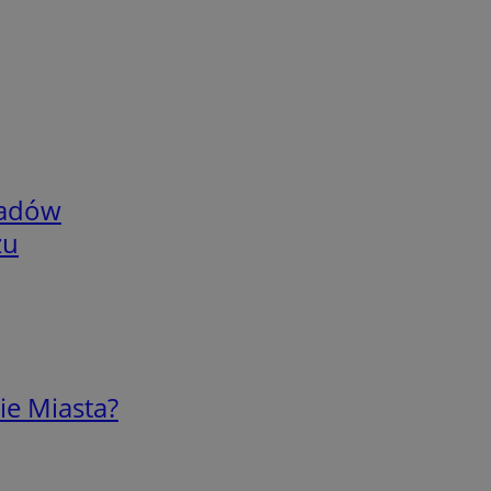
adów
zu
ie Miasta?