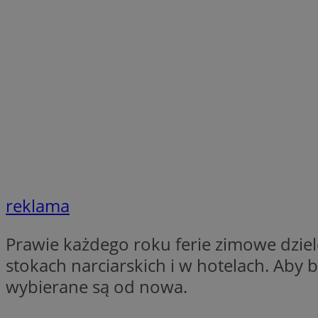
Nazwa
Nazwa
ustat_xq6z219uw9
Nazwa
__Secure-YNID
_clck
__gads
FCCDCF
MUID
__eoi
ANONCHK
_clsk
reklama
test_cookie
Prawie każdego roku ferie zimowe dzielo
_ga_NBM6HFESG6
stokach narciarskich i w hotelach. Aby
_fbp
OAID
wybierane są od nowa.
MR