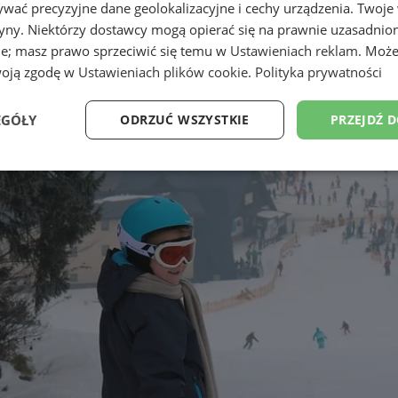
wać precyzyjne dane geolokalizacyjne i cechy urządzenia. Twoje
tryny. Niektórzy dostawcy mogą opierać się na prawnie uzasadnio
ie; masz prawo sprzeciwić się temu w
Ustawieniach reklam
. Może
woją zgodę w
Ustawieniach plików cookie
.
Polityka prywatności
EGÓŁY
ODRZUĆ WSZYSTKIE
PRZEJDŹ 
Wydajność
Targetowanie
Funkcjonalność
Ni
ezbędne
Wydajność
Targetowanie
Funkcjonalność
Niesklasyfikow
ie umożliwiają korzystanie z podstawowych funkcji strony internetowej, takich jak log
Bez niezbędnych plików cookie nie można prawidłowo korzystać ze strony internetowe
Provider
/
Okres
Opis
Domena
przechowywania