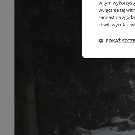
w tym wykorzysty
wyłącznie tej wi
zamiast na zgodz
chwili wycofać s
POKAŻ SZCZ
Niezbędne
Ni
Niezbędne pliki cook
zarządzanie kontem. 
Nazwa