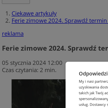
Ciekawe artykuły
Ferie zimowe 2024. Sprawdź termin
reklama
Ferie zimowe 2024. Sprawdź te
05 stycznia 2024 12:00
Czas czytania: 2 min.
Odpowiedzia
My i nasi partne
uzyskiwania dost
takich jak Twój a
spersonalizowanyc
usług.
Dostawcy s