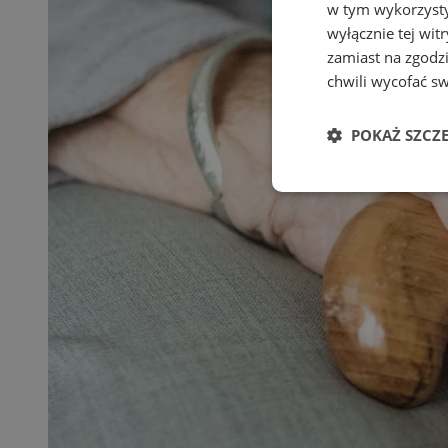
w tym wykorzysty
wyłącznie tej wi
zamiast na zgodz
chwili wycofać s
POKAŻ SZCZ
Niezbędne
Ni
Niezbędne pliki cook
zarządzanie kontem. 
Nazwa