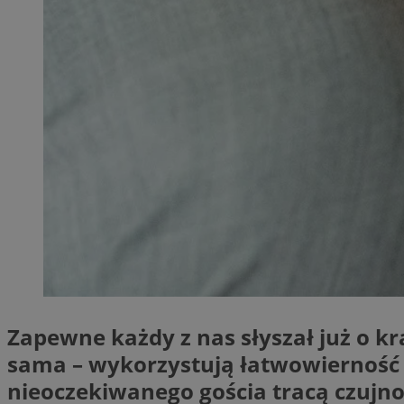
SessID
QeSessID
MvSessID
__cf_bm
__cf_bm
CookieScriptConse
VISITOR_PRIVACY_
Zapewne każdy z nas słyszał już o k
sama – wykorzystują łatwowierność 
nieoczekiwanego gościa tracą czujno