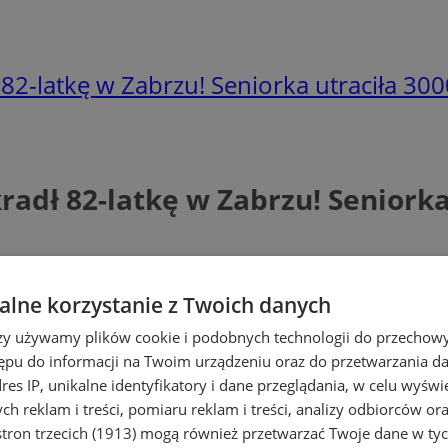
2-latkę w Zabrzu! Seniorka utraciła 3000
adł 82-latkę w Zabrzu! Seniorka 
lne korzystanie z Twoich danych
rzy używamy plików cookie i podobnych technologii do przechow
ępu do informacji na Twoim urządzeniu oraz do przetwarzania 
dres IP, unikalne identyfikatory i dane przeglądania, w celu wyświ
h reklam i treści, pomiaru reklam i treści, analizy odbiorców or
tron trzecich (1913)
mogą również przetwarzać Twoje dane w tych