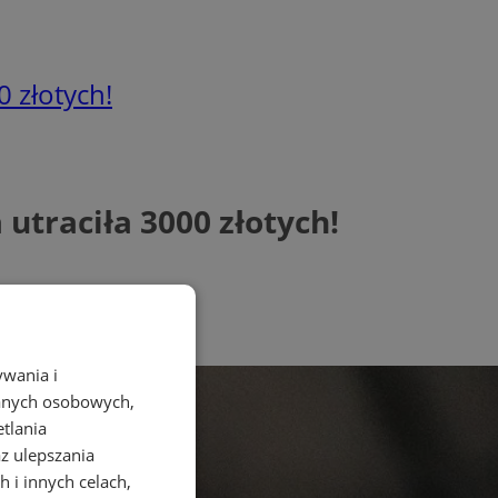
 złotych!
utraciła 3000 złotych!
ywania i
danych osobowych,
etlania
az ulepszania
 i innych celach,