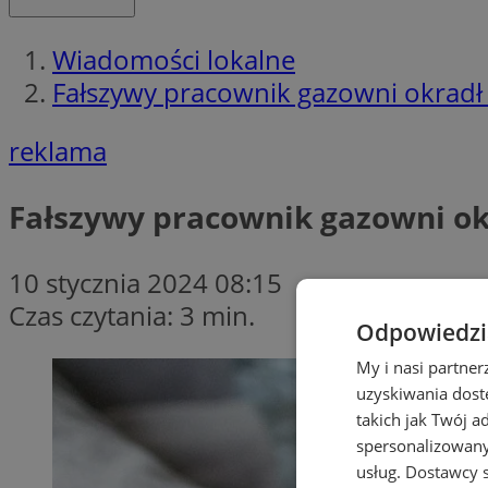
Wiadomości lokalne
Fałszywy pracownik gazowni okradł 8
reklama
Fałszywy pracownik gazowni okr
10 stycznia 2024 08:15
Czas czytania: 3 min.
Odpowiedzia
My i nasi partne
uzyskiwania dost
takich jak Twój a
spersonalizowanyc
usług.
Dostawcy s