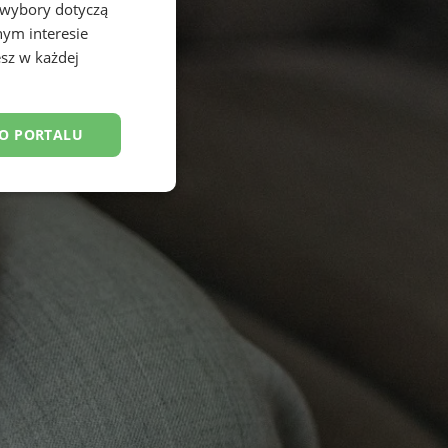
 wybory dotyczą
nym interesie
sz w każdej
DO PORTALU
esklasyfikowane
ane
owanie użytkownika i
j.