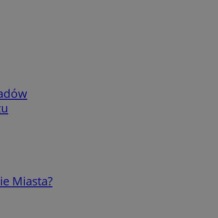
adów
zu
ie Miasta?