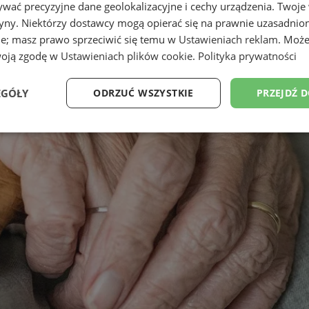
wać precyzyjne dane geolokalizacyjne i cechy urządzenia. Twoje
tryny. Niektórzy dostawcy mogą opierać się na prawnie uzasadnio
ie; masz prawo sprzeciwić się temu w
Ustawieniach reklam
. Może
woją zgodę w
Ustawieniach plików cookie
.
Polityka prywatności
EGÓŁY
ODRZUĆ WSZYSTKIE
PRZEJDŹ 
Wydajność
Targetowanie
Funkcjonalność
Ni
ezbędne
Wydajność
Targetowanie
Funkcjonalność
Niesklasyfikow
ie umożliwiają korzystanie z podstawowych funkcji strony internetowej, takich jak log
Bez niezbędnych plików cookie nie można prawidłowo korzystać ze strony internetowe
Provider
/
Okres
Opis
Domena
przechowywania