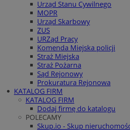
Urząd Stanu Cywilnego
MOPR
Urząd Skarbowy
ZUS
URZąd Pracy
Komenda Miejska policji
Straż Miejska
Straż Pożarna
Sąd Rejonowy
Prokuratura Rejonowa
KATALOG FIRM
KATALOG FIRM
Dodaj firmę do katalogu
POLECAMY
Skup.io - Skup nieruchomośc