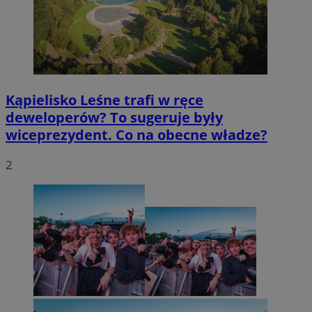
Kąpielisko Leśne trafi w ręce
deweloperów? To sugeruje były
wiceprezydent. Co na obecne władze?
2