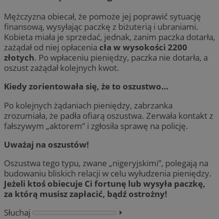
Mężczyzna obiecał, że pomoże jej poprawić sytuację
finansową, wysyłając paczkę z biżuterią i ubraniami.
Kobieta miała je sprzedać, jednak, zanim paczka dotarła,
zażądał od niej opłacenia
cła w wysokości 2200
złotych
. Po wpłaceniu pieniędzy, paczka nie dotarła, a
oszust zażądał kolejnych kwot.
Kiedy zorientowała się, że to oszustwo…
Po kolejnych żądaniach pieniędzy, zabrzanka
zrozumiała, że padła ofiarą oszustwa. Zerwała kontakt z
fałszywym „aktorem” i zgłosiła sprawę na policję.
Uważaj na oszustów!
Oszustwa tego typu, zwane „nigeryjskimi”, polegają na
budowaniu bliskich relacji w celu wyłudzenia pieniędzy.
Jeżeli ktoś obiecuje Ci fortunę lub wysyła paczkę,
za którą musisz zapłacić, bądź ostrożny!
Słuchaj
⏵︎