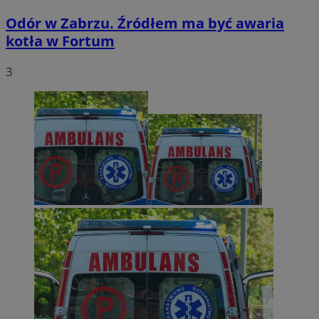
Odór w Zabrzu. Źródłem ma być awaria
kotła w Fortum
3