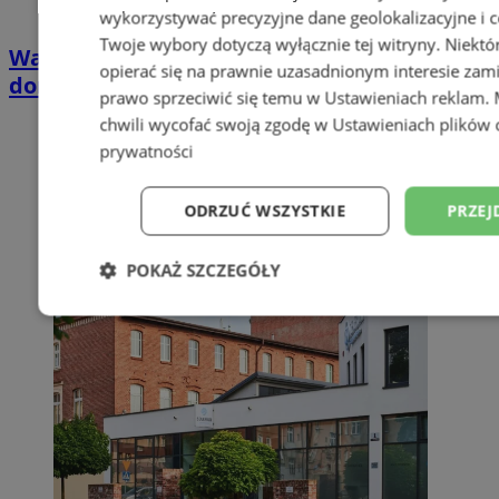
wykorzystywać precyzyjne dane geolokalizacyjne i c
Twoje wybory dotyczą wyłącznie tej witryny. Niekt
Wakacyjny wypoczynek nad Bałtykiem w
opierać się na prawnie uzasadnionym interesie zami
domkach Szmaragdowe Morze
prawo sprzeciwić się temu w
Ustawieniach reklam
.
chwili wycofać swoją zgodę w
Ustawieniach plików 
prywatności
ODRZUĆ WSZYSTKIE
PRZEJ
POKAŻ SZCZEGÓŁY
Niezbędne
Wydajność
Targetowani
Niesklasyfikowane