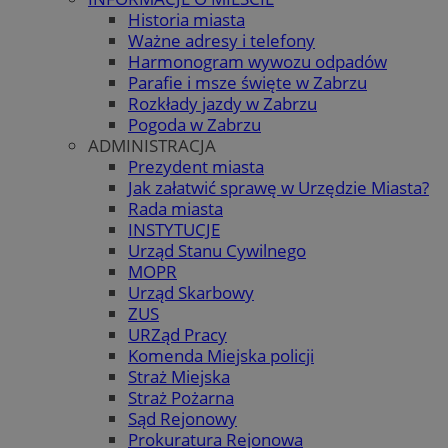
Historia miasta
Ważne adresy i telefony
Harmonogram wywozu odpadów
Parafie i msze święte w Zabrzu
Rozkłady jazdy w Zabrzu
Pogoda w Zabrzu
ADMINISTRACJA
Prezydent miasta
Jak załatwić sprawę w Urzędzie Miasta?
Rada miasta
INSTYTUCJE
Urząd Stanu Cywilnego
MOPR
Urząd Skarbowy
ZUS
URZąd Pracy
Komenda Miejska policji
Straż Miejska
Straż Pożarna
Sąd Rejonowy
Prokuratura Rejonowa