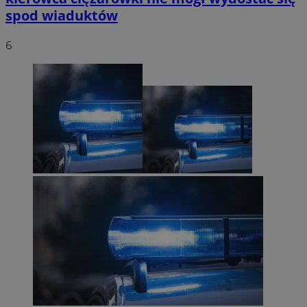
spod wiaduktów
6