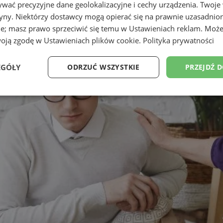
wać precyzyjne dane geolokalizacyjne i cechy urządzenia. Twoje
tryny. Niektórzy dostawcy mogą opierać się na prawnie uzasadnio
ie; masz prawo sprzeciwić się temu w
Ustawieniach reklam
. Może
woją zgodę w
Ustawieniach plików cookie
.
Polityka prywatności
EGÓŁY
ODRZUĆ WSZYSTKIE
PRZEJDŹ 
Wydajność
Targetowanie
Funkcjonalność
Ni
ezbędne
Wydajność
Targetowanie
Funkcjonalność
Niesklasyfikow
ie umożliwiają korzystanie z podstawowych funkcji strony internetowej, takich jak log
Bez niezbędnych plików cookie nie można prawidłowo korzystać ze strony internetowe
Provider
/
Okres
Opis
Domena
przechowywania