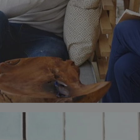
zabrze.com.pl
1 rok
Ten plik cookie przechowuje identyfik
zabrze.com.pl
1 rok
Ten plik cookie przechowuje identyfik
zabrze.com.pl
1 rok
Ten plik cookie przechowuje identyfik
29 minut 53
Ten plik cookie służy do rozróżniania
Cloudflare
sekundy
to korzystne dla strony internetowe
Inc.
umożliwia tworzenie ważnych rapor
.x.com
korzystania z jej witryny internetowe
29 minut 55
Ten plik cookie służy do rozróżniania
Cloudflare
sekund
to korzystne dla strony internetowe
Inc.
umożliwia tworzenie ważnych rapor
.twitter.com
korzystania z jej witryny internetowe
nt
4 tygodnie 2 dni
Ten plik cookie jest używany przez 
CookieScript
Script.com do zapamiętywania prefe
zabrze.com.pl
zgody użytkownika na pliki cookie. J
aby baner cookie Cookie-Script.com 
Google Privacy Policy
METADATA
5 miesięcy 4
Ten plik cookie przechowuje informa
YouTube
tygodnie
użytkownika oraz jego preferencjac
.youtube.com
prywatności podczas korzystania z wi
wybory dotyczące polityki prywatnoś
zgody, zapewniając ich przestrzegan
wizytach. Dzięki temu użytkownik 
konfigurować swoich preferencji, co
zgodność z regulacjami ochrony dan