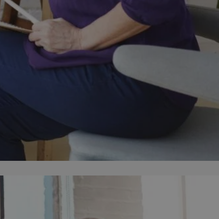
ator sesji.
ator sesji.
ator sesji.
 ludzi i botów. Jest
j, ponieważ
tów na temat
j.
 ludzi i botów. Jest
j, ponieważ
tów na temat
j.
usługę Cookie-
rencji dotyczących
est to konieczne,
działał poprawnie.
cje o zgodzie
h dotyczących
tryny. Rejestruje
ci i ustawień
ie w kolejnych
nie musi ponownie
 zwiększa wygodę i
ych.