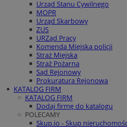
Urząd Stanu Cywilnego
MOPR
Urząd Skarbowy
ZUS
URZąd Pracy
Komenda Miejska policji
Straż Miejska
Straż Pożarna
Sąd Rejonowy
Prokuratura Rejonowa
KATALOG FIRM
KATALOG FIRM
Dodaj firmę do katalogu
POLECAMY
Skup.io - Skup nieruchomośc