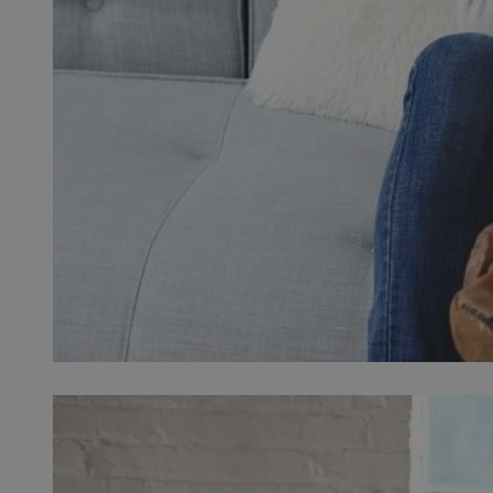
SessID
QeSessID
MvSessID
__cf_bm
__cf_bm
CookieScriptConse
VISITOR_PRIVACY_