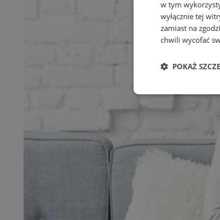
w tym wykorzysty
wyłącznie tej wi
zamiast na zgodz
chwili wycofać s
POKAŻ SZCZ
Niezbędne
Ni
Niezbędne pliki cook
zarządzanie kontem. 
Nazwa