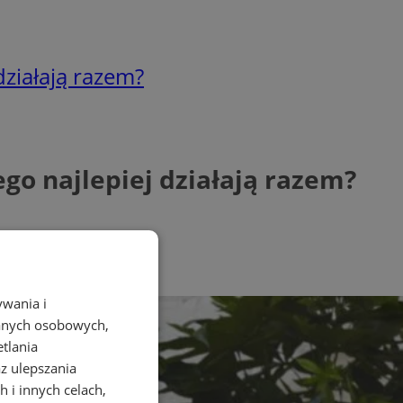
działają razem?
go najlepiej działają razem?
ywania i
danych osobowych,
etlania
az ulepszania
 i innych celach,