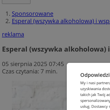
Sponsorowane
Esperal (wszywka alkoholowa) i wspa
reklama
Esperal (wszywka alkoholowa) i
05 sierpnia 2025 07:45
Czas czytania: 7 min.
Odpowiedzia
My i nasi partne
uzyskiwania dost
takich jak Twój a
spersonalizowanyc
usług.
Dostawcy s