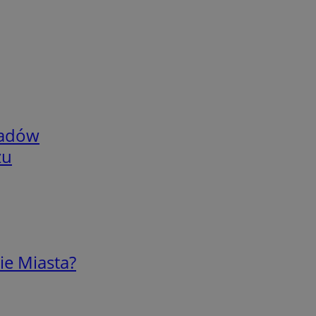
adów
zu
ie Miasta?