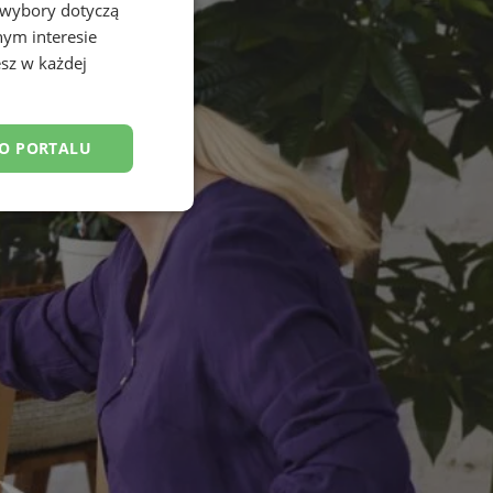
 wybory dotyczą
nym interesie
sz w każdej
DO PORTALU
esklasyfikowane
ane
owanie użytkownika i
j.