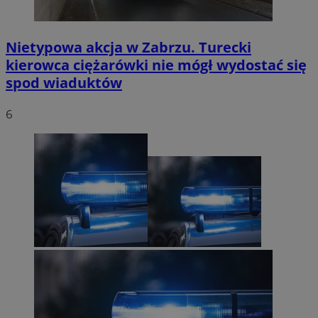
Nietypowa akcja w Zabrzu. Turecki
kierowca ciężarówki nie mógł wydostać się
spod wiaduktów
6