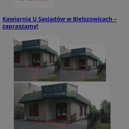
CookieScriptConsent
4 tygodnie 2 dn
CookieScript
zabrze.com.pl
Kawiarnia U Sąsiadów w Bielszowicach –
zapraszamy!
VISITOR_PRIVACY_METADATA
5 miesięcy 4
YouTube
tygodnie
.youtube.com