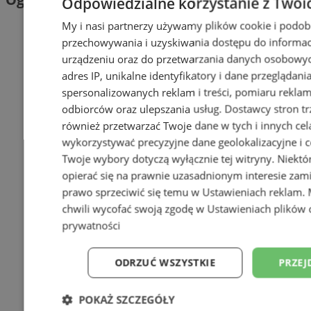
Odpowiedzialne korzystanie z Twoi
My i nasi partnerzy używamy plików cookie i podob
przechowywania i uzyskiwania dostępu do informac
urządzeniu oraz do przetwarzania danych osobowych
adres IP, unikalne identyfikatory i dane przeglądani
spersonalizowanych reklam i treści, pomiaru reklam i
odbiorców oraz ulepszania usług.
Dostawcy stron tr
również przetwarzać Twoje dane w tych i innych cel
wykorzystywać precyzyjne dane geolokalizacyjne i c
Twoje wybory dotyczą wyłącznie tej witryny. Niekt
opierać się na prawnie uzasadnionym interesie zami
prawo sprzeciwić się temu w
Ustawieniach reklam
.
chwili wycofać swoją zgodę w
Ustawieniach plików 
prywatności
ODRZUĆ WSZYSTKIE
PRZEJ
POKAŻ SZCZEGÓŁY