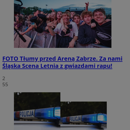
FOTO
Tłumy przed Areną Zabrze. Za nami
Śląska Scena Letnia z gwiazdami rapu!
2
55