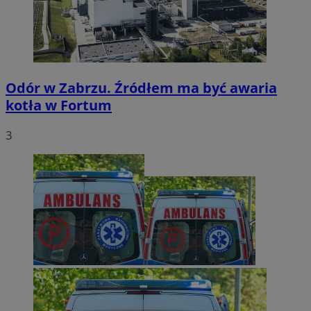
Odór w Zabrzu. Źródłem ma być awaria
kotła w Fortum
3