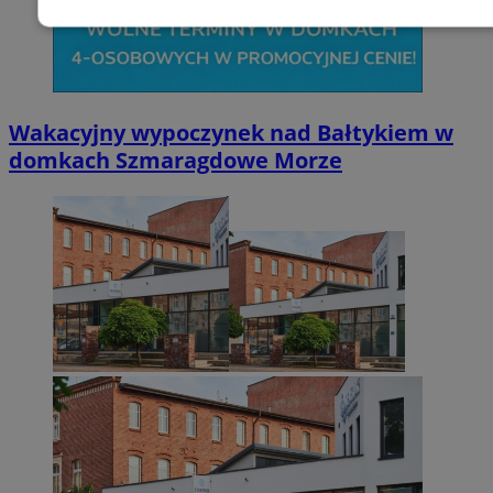
Niezbędne
Wydajność
Targetowani
Niesklasyfikowane
Wakacyjny wypoczynek nad Bałtykiem w
domkach Szmaragdowe Morze
Niezbędne
Wydajność
Targetowanie
Funkcjonalno
Niezbędne pliki cookie umożliwiają korzystanie z podstawowych fun
takich jak logowanie użytkownika i zarządzanie kontem. Bez niezb
można prawidłowo korzystać ze strony internetowej.
Provider
/
Okres
Nazwa
Domena
przechowywani
SessID
zabrze.com.pl
1 rok
QeSessID
zabrze.com.pl
1 rok