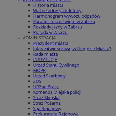
Historia miasta
Ważne adresy i telefony
Harmonogram wywozu odpadów
Parafie i msze święte w Zabrzu
Rozkłady jazdy w Zabrzu
Pogoda w Zabrzu
ADMINISTRACJA
Prezydent miasta
Jak załatwić sprawę w Urzędzie Miasta?
Rada miasta
INSTYTUCJE
Urząd Stanu Cywilnego
MOPR
Urząd Skarbowy
ZUS
URZąd Pracy
Komenda Miejska policji
Straż Miejska
Straż Pożarna
Sąd Rejonowy
Prokuratura Rejonowa