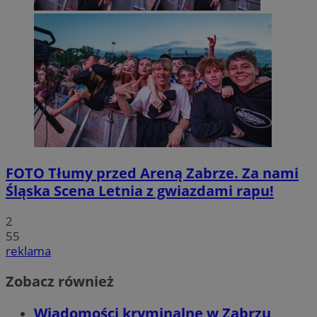
FOTO
Tłumy przed Areną Zabrze. Za nami
Śląska Scena Letnia z gwiazdami rapu!
2
55
reklama
Zobacz również
Wiadomości kryminalne w Zabrzu