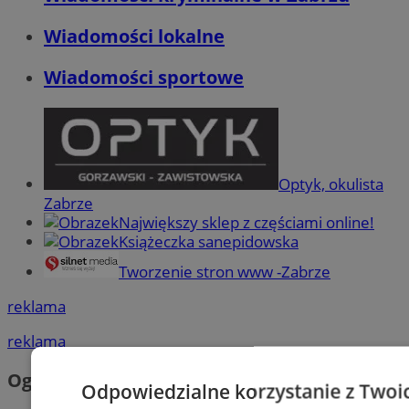
Wiadomości lokalne
Wiadomości sportowe
Optyk, okulista
Zabrze
Największy sklep z częściami online!
Książeczka sanepidowska
Tworzenie stron www -Zabrze
reklama
reklama
Ogłoszenia
Odpowiedzialne korzystanie z Twoi