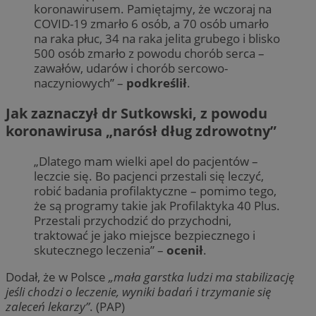
koronawirusem. Pamiętajmy, że wczoraj na
COVID-19 zmarło 6 osób, a 70 osób umarło
na raka płuc, 34 na raka jelita grubego i blisko
500 osób zmarło z powodu chorób serca –
zawałów, udarów i chorób sercowo-
naczyniowych” –
podkreślił
.
Jak zaznaczył dr Sutkowski, z powodu
koronawirusa „narósł dług zdrowotny”
„Dlatego mam wielki apel do pacjentów –
leczcie się. Bo pacjenci przestali się leczyć,
robić badania profilaktyczne – pomimo tego,
że są programy takie jak Profilaktyka 40 Plus.
Przestali przychodzić do przychodni,
traktować je jako miejsce bezpiecznego i
skutecznego leczenia” –
ocenił
.
Dodał, że w Polsce
„mała garstka ludzi ma stabilizację
jeśli chodzi o leczenie, wyniki badań i trzymanie się
zaleceń lekarzy”
. (PAP)