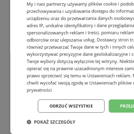
My i nasi partnerzy używamy plików cookie i podob
przechowywania i uzyskiwania dostępu do informac
urządzeniu oraz do przetwarzania danych osobowych
adres IP, unikalne identyfikatory i dane przeglądani
spersonalizowanych reklam i treści, pomiaru reklam i
odbiorców oraz ulepszania usług.
Dostawcy stron tr
również przetwarzać Twoje dane w tych i innych cel
wykorzystywać precyzyjne dane geolokalizacyjne i c
Twoje wybory dotyczą wyłącznie tej witryny. Niekt
opierać się na prawnie uzasadnionym interesie zami
prawo sprzeciwić się temu w
Ustawieniach reklam
.
chwili wycofać swoją zgodę w
Ustawieniach plików 
prywatności
ODRZUĆ WSZYSTKIE
PRZEJ
POKAŻ SZCZEGÓŁY