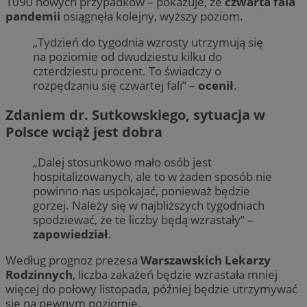
1090 nowych przypadków – pokazuje, że
czwarta fala
pandemii
osiągnęła kolejny, wyższy poziom.
„Tydzień do tygodnia wzrosty utrzymują się
na poziomie od dwudziestu kilku do
czterdziestu procent. To świadczy o
rozpędzaniu się czwartej fali” –
ocenił
.
Zdaniem dr. Sutkowskiego, sytuacja w
Polsce wciąż jest dobra
„Dalej stosunkowo mało osób jest
hospitalizowanych, ale to w żaden sposób nie
powinno nas uspokajać, ponieważ będzie
gorzej. Należy się w najbliższych tygodniach
spodziewać, że te liczby będą wzrastały” –
zapowiedział
.
Według prognoz prezesa
Warszawskich Lekarzy
Rodzinnych
, liczba zakażeń będzie wzrastała mniej
więcej do połowy listopada, później będzie utrzymywać
się na pewnym poziomie.