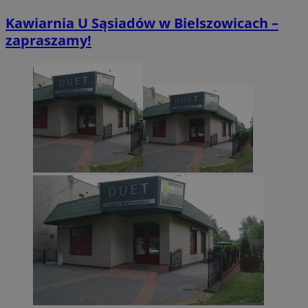
Kawiarnia U Sąsiadów w Bielszowicach –
zapraszamy!
VISITOR_PRIVACY_METADATA
5 miesięcy 4
YouTube
tygodnie
.youtube.com