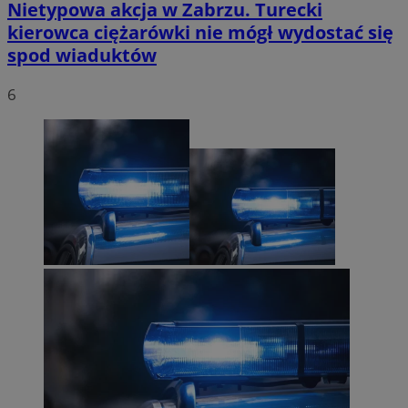
Nietypowa akcja w Zabrzu. Turecki
kierowca ciężarówki nie mógł wydostać się
spod wiaduktów
6