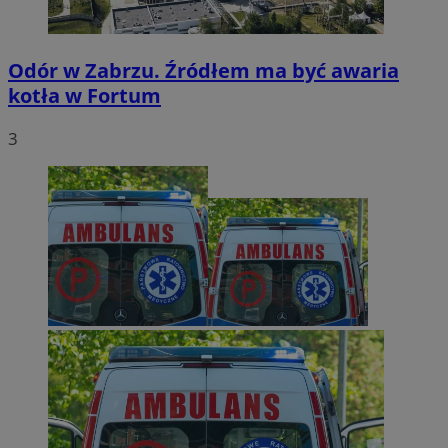
Odór w Zabrzu. Źródłem ma być awaria
kotła w Fortum
3