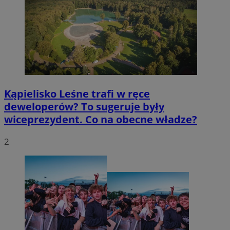
Kąpielisko Leśne trafi w ręce
deweloperów? To sugeruje były
wiceprezydent. Co na obecne władze?
2