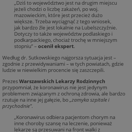
„Dziś to województwo jest na drugim miejscu
jeżeli chodzi o liczbę zakażeń, po woj.
mazowieckim, które jest przecież dużo
większe. Trzeba wyciągnąć z tego wniosek,
jak bardzo źle jest lokalnie na Lubelszczyźnie.
Dotyczy to także województw podlaskiego i
podkarpackiego, chociaż trochę w mniejszym
stopniu” –
ocenił ekspert
.
Według dr. Sutkowskiego najgorsza sytuacja jest –
zgodnie z przewidywaniami – w tych powiatach, gdzie
ludzie w niewielkim procencie się zaszczepili.
Prezes
Warszawskich Lekarzy Rodzinnych
przypomniał, że koronawirus nie jest jedynym
problemem związanym z ochroną zdrowia, ale bardzo
rzutuje na inne jej gałęzie, bo
„zamyka szpitale i
przychodnie”
.
„Koronawirus odbiera pacjentom chorym na
inne choroby szansę na leczenie, ponieważ
lekarze są przesuwani na front walki z