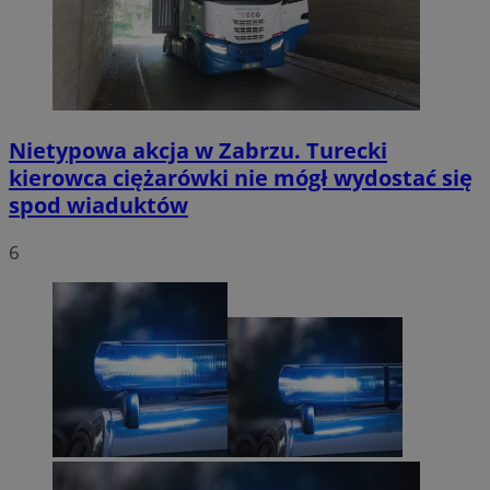
Nietypowa akcja w Zabrzu. Turecki
kierowca ciężarówki nie mógł wydostać się
spod wiaduktów
6