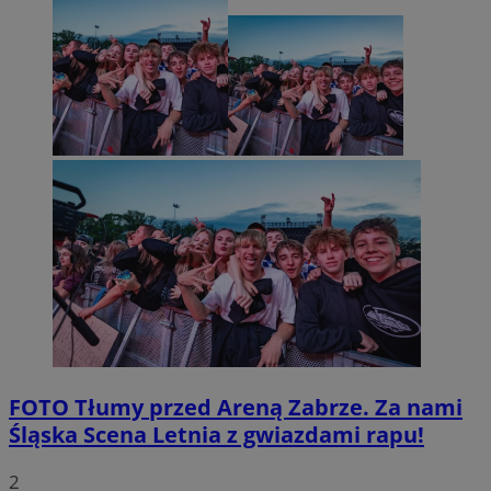
FOTO
Tłumy przed Areną Zabrze. Za nami
Śląska Scena Letnia z gwiazdami rapu!
2