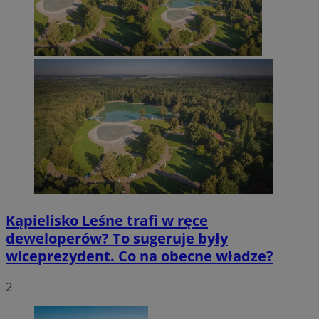
Kąpielisko Leśne trafi w ręce
deweloperów? To sugeruje były
wiceprezydent. Co na obecne władze?
2