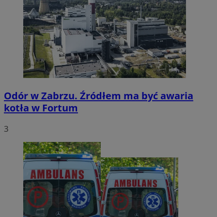
Odór w Zabrzu. Źródłem ma być awaria
kotła w Fortum
3