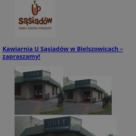
CookieScriptConsent
4 tygodnie 2 dn
CookieScript
zabrze.com.pl
Kawiarnia U Sąsiadów w Bielszowicach –
zapraszamy!
VISITOR_PRIVACY_METADATA
5 miesięcy 4
YouTube
tygodnie
.youtube.com