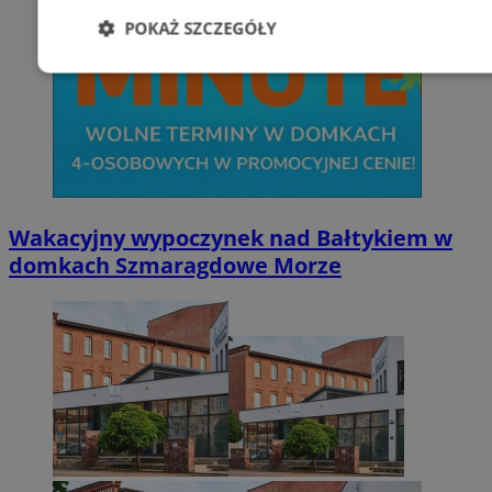
POKAŻ SZCZEGÓŁY
Niezbędne
Wydajność
Targetowani
Niesklasyfikowane
Wakacyjny wypoczynek nad Bałtykiem w
domkach Szmaragdowe Morze
Niezbędne
Wydajność
Targetowanie
Funkcjonalno
Niezbędne pliki cookie umożliwiają korzystanie z podstawowych fun
takich jak logowanie użytkownika i zarządzanie kontem. Bez niezb
można prawidłowo korzystać ze strony internetowej.
Provider
/
Okres
Nazwa
Domena
przechowywani
SessID
zabrze.com.pl
1 rok