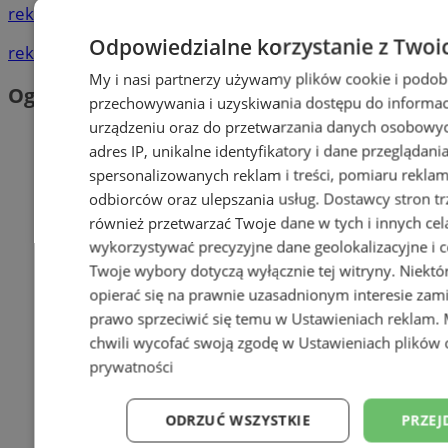
reklama
Odpowiedzialne korzystanie z Twoi
reklama
My i nasi partnerzy używamy plików cookie i podob
Ogłoszenia
przechowywania i uzyskiwania dostępu do informac
urządzeniu oraz do przetwarzania danych osobowych
adres IP, unikalne identyfikatory i dane przeglądani
spersonalizowanych reklam i treści, pomiaru reklam i
odbiorców oraz ulepszania usług.
Dostawcy stron tr
również przetwarzać Twoje dane w tych i innych cel
wykorzystywać precyzyjne dane geolokalizacyjne i c
Twoje wybory dotyczą wyłącznie tej witryny. Niekt
opierać się na prawnie uzasadnionym interesie zami
prawo sprzeciwić się temu w
Ustawieniach reklam
.
chwili wycofać swoją zgodę w
Ustawieniach plików 
prywatności
ODRZUĆ WSZYSTKIE
PRZEJ