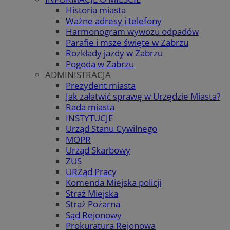
Historia miasta
Ważne adresy i telefony
Harmonogram wywozu odpadów
Parafie i msze święte w Zabrzu
Rozkłady jazdy w Zabrzu
Pogoda w Zabrzu
ADMINISTRACJA
Prezydent miasta
Jak załatwić sprawę w Urzędzie Miasta?
Rada miasta
INSTYTUCJE
Urząd Stanu Cywilnego
MOPR
Urząd Skarbowy
ZUS
URZąd Pracy
Komenda Miejska policji
Straż Miejska
Straż Pożarna
Sąd Rejonowy
Prokuratura Rejonowa