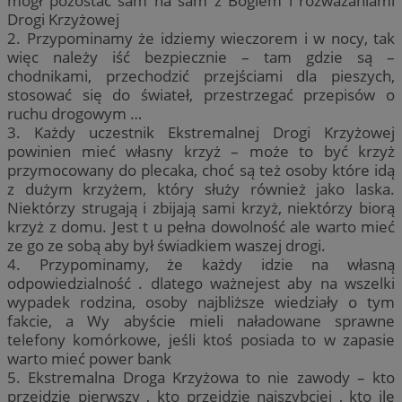
mógł pozostać sam na sam z Bogiem i rozważaniami
Drogi Krzyżowej
2. Przypominamy że idziemy wieczorem i w nocy, tak
więc należy iść bezpiecznie – tam gdzie są –
chodnikami, przechodzić przejściami dla pieszych,
stosować się do świateł, przestrzegać przepisów o
ruchu drogowym …
3. Każdy uczestnik Ekstremalnej Drogi Krzyżowej
powinien mieć własny krzyż – może to być krzyż
przymocowany do plecaka, choć są też osoby które idą
z dużym krzyżem, który służy również jako laska.
Niektórzy strugają i zbijają sami krzyż, niektórzy biorą
krzyż z domu. Jest t u pełna dowolność ale warto mieć
ze go ze sobą aby był świadkiem waszej drogi.
4. Przypominamy, że każdy idzie na własną
odpowiedzialność . dlatego ważnejest aby na wszelki
wypadek rodzina, osoby najbliższe wiedziały o tym
fakcie, a Wy abyście mieli naładowane sprawne
telefony komórkowe, jeśli ktoś posiada to w zapasie
warto mieć power bank
5. Ekstremalna Droga Krzyżowa to nie zawody – kto
przejdzie pierwszy , kto przejdzie najszybciej , kto ile