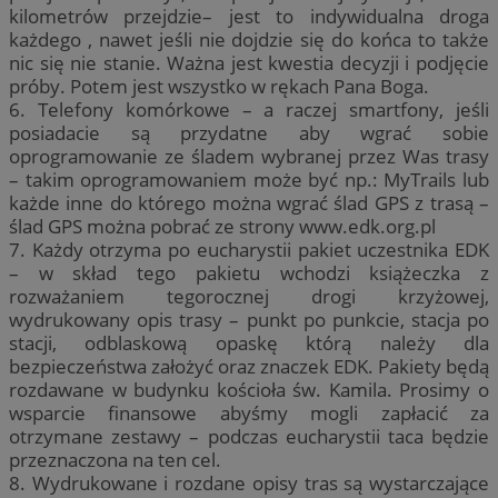
kilometrów przejdzie– jest to indywidualna droga
każdego , nawet jeśli nie dojdzie się do końca to także
nic się nie stanie. Ważna jest kwestia decyzji i podjęcie
próby. Potem jest wszystko w rękach Pana Boga.
6. Telefony komórkowe – a raczej smartfony, jeśli
posiadacie są przydatne aby wgrać sobie
oprogramowanie ze śladem wybranej przez Was trasy
– takim oprogramowaniem może być np.: MyTrails lub
każde inne do którego można wgrać ślad GPS z trasą –
ślad GPS można pobrać ze strony www.edk.org.pl
7. Każdy otrzyma po eucharystii pakiet uczestnika EDK
– w skład tego pakietu wchodzi książeczka z
rozważaniem tegorocznej drogi krzyżowej,
wydrukowany opis trasy – punkt po punkcie, stacja po
stacji, odblaskową opaskę którą należy dla
bezpieczeństwa założyć oraz znaczek EDK. Pakiety będą
rozdawane w budynku kościoła św. Kamila. Prosimy o
wsparcie finansowe abyśmy mogli zapłacić za
otrzymane zestawy – podczas eucharystii taca będzie
przeznaczona na ten cel.
8. Wydrukowane i rozdane opisy tras są wystarczające