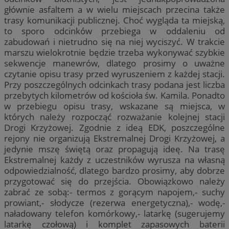
głównie asfaltem a w wielu miejscach przecina także
trasy komunikacji publicznej. Choć wygląda ta miejską,
to sporo odcinków przebiega w oddaleniu od
zabudowań i nietrudno się na niej wyciszyć. W trakcie
marszu wielokrotnie będzie trzeba wykonywać szybkie
sekwencje manewrów, dlatego prosimy o uważne
czytanie opisu trasy przed wyruszeniem z każdej stacji.
Przy poszczególnych odcinkach trasy podana jest liczba
przebytych kilometrów od kościoła św. Kamila. Ponadto
w przebiegu opisu trasy, wskazane są miejsca, w
których należy rozpocząć rozważanie kolejnej stacji
Drogi Krzyżowej. Zgodnie z ideą EDK, poszczególne
rejony nie organizują Ekstremalnej Drogi Krzyżowej, a
jedynie mszę świętą oraz propagują ideę. Na trasę
Ekstremalnej każdy z uczestników wyrusza na własną
odpowiedzialność, dlatego bardzo prosimy, aby dobrze
przygotować się do przejścia. Obowiązkowo należy
zabrać ze sobą:- termos z gorącym napojem,- suchy
prowiant,- słodycze (rezerwa energetyczna),- wodę,-
naładowany telefon komórkowy,- latarkę (sugerujemy
latarkę czołową) i komplet zapasowych baterii