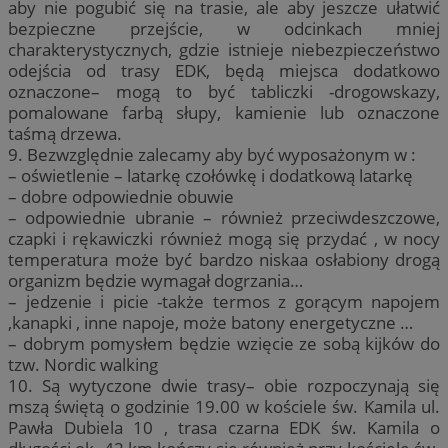
aby nie pogubić się na trasie, ale aby jeszcze ułatwić
bezpieczne przejście, w odcinkach mniej
charakterystycznych, gdzie istnieje niebezpieczeństwo
odejścia od trasy EDK, będą miejsca dodatkowo
oznaczone– mogą to być tabliczki -drogowskazy,
pomalowane farbą słupy, kamienie lub oznaczone
taśmą drzewa.
9. Bezwzględnie zalecamy aby być wyposażonym w :
– oświetlenie – latarkę czołówkę i dodatkową latarkę
– dobre odpowiednie obuwie
– odpowiednie ubranie – również przeciwdeszczowe,
czapki i rękawiczki również mogą się przydać , w nocy
temperatura może być bardzo niskaa osłabiony drogą
organizm będzie wymagał dogrzania…
– jedzenie i picie -także termos z gorącym napojem
,kanapki , inne napoje, może batony energetyczne …
– dobrym pomysłem będzie wzięcie ze sobą kijków do
tzw. Nordic walking
10. Są wytyczone dwie trasy– obie rozpoczynają się
mszą świętą o godzinie 19.00 w kościele św. Kamila ul.
Pawła Dubiela 10 , trasa czarna EDK św. Kamila o