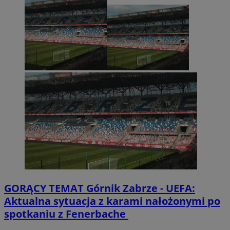
GORĄCY TEMAT
Górnik Zabrze - UEFA:
Aktualna sytuacja z karami nałożonymi po
spotkaniu z Fenerbache