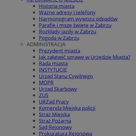
Historia miasta
Ważne adresy i telefony
Harmonogram wywozu odpadów
Parafie i msze święte w Zabrzu
Rozkłady jazdy w Zabrzu
Pogoda w Zabrzu
ADMINISTRACJA
Prezydent miasta
Jak załatwić sprawę w Urzędzie Miasta?
Rada miasta
INSTYTUCJE
Urząd Stanu Cywilnego
MOPR
Urząd Skarbowy
ZUS
URZąd Pracy
Komenda Miejska policji
Straż Miejska
Straż Pożarna
Sąd Rejonowy
Prokuratura Rejonowa