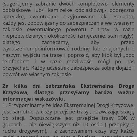
(sugerujemy zabranie dwóch kompletów),- elementy
odblaskowe lub/i kamizelkę odblaskową,- podręczną
apteczkę, ewentualne przyjmowane leki, Ponadto,
każdy jest zobowiązany do zabezpieczenia we własnym
zakresie ewentualnego powrotu z trasy w razie
nieprzewidzianych okoliczności (zmęczenie, stan nagły),
dlatego zachęcamy, aby przed
wyruszeniempoinformować rodzinę lub znajomych o
naszym wyjściu na trasę i poprosić, aby ktoś był „pod
telefonem” i w razie możliwości mógł po nas
przyjechać. Każdy uczestnik zabezpiecza sobie dojazd i
powrót we własnym zakresie.
Za kilka dni zabrzańska Ekstremalna Droga
Krzyżowa, dlatego przesyłamy bardzo ważne
informacje i wskazówki.
1. Przypominamy że ideą Ekstremalnej Drogi Krzyżowej
jest samotne w ciszy przejście trasy , rozważając stację
po stacji. Dopuszczane jest przejście trasy EDK w
grupach – ale niewiększych niż 10 osób ( przepisy o
ruchu drogowym), i z zachowaniem ciszy aby każdy