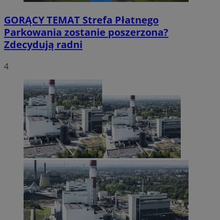
GORĄCY TEMAT
Strefa Płatnego
Parkowania zostanie poszerzona?
Zdecydują radni
4