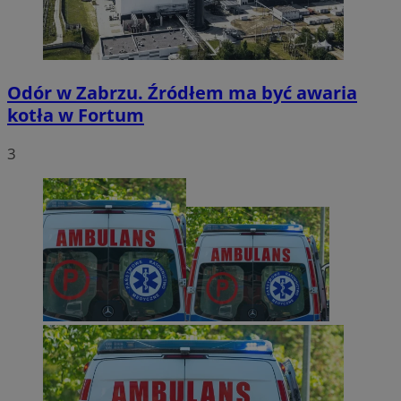
Odór w Zabrzu. Źródłem ma być awaria
kotła w Fortum
3