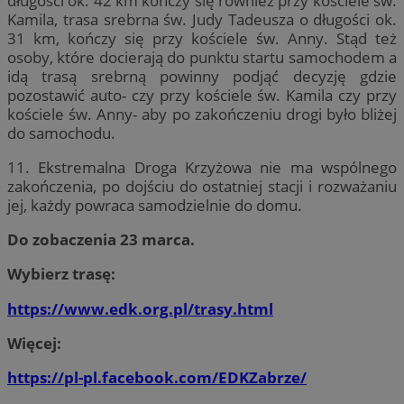
długości ok. 42 km kończy się również przy kościele św.
Kamila, trasa srebrna św. Judy Tadeusza o długości ok.
31 km, kończy się przy kościele św. Anny. Stąd też
osoby, które docierają do punktu startu samochodem a
idą trasą srebrną powinny podjąć decyzję gdzie
pozostawić auto- czy przy kościele św. Kamila czy przy
kościele św. Anny- aby po zakończeniu drogi było bliżej
do samochodu.
11. Ekstremalna Droga Krzyżowa nie ma wspólnego
zakończenia, po dojściu do ostatniej stacji i rozważaniu
jej, każdy powraca samodzielnie do domu.
Do zobaczenia 23 marca.
Wybierz trasę:
https://www.edk.org.pl/trasy.html
Więcej:
https://pl-pl.facebook.com/EDKZabrze/