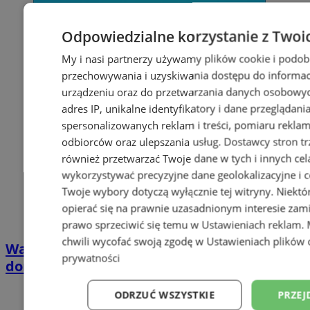
Odpowiedzialne korzystanie z Twoi
My i nasi partnerzy używamy plików cookie i podob
przechowywania i uzyskiwania dostępu do informac
urządzeniu oraz do przetwarzania danych osobowych
adres IP, unikalne identyfikatory i dane przeglądani
spersonalizowanych reklam i treści, pomiaru reklam i
odbiorców oraz ulepszania usług.
Dostawcy stron tr
również przetwarzać Twoje dane w tych i innych cel
wykorzystywać precyzyjne dane geolokalizacyjne i c
Twoje wybory dotyczą wyłącznie tej witryny. Niekt
opierać się na prawnie uzasadnionym interesie zami
prawo sprzeciwić się temu w
Ustawieniach reklam
.
chwili wycofać swoją zgodę w
Ustawieniach plików 
Wakacyjny wypoczynek nad Bałtykiem w
prywatności
domkach Szmaragdowe Morze
ODRZUĆ WSZYSTKIE
PRZEJ