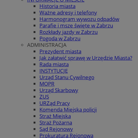
Historia miasta
Ważne adresy i telefony
Harmonogram wywozu odpadów
Parafie i msze święte w Zabrzu
Rozkłady jazdy w Zabrzu
Pogoda w Zabrzu
ADMINISTRACJA
Prezydent miasta
Jak załatwić sprawę w Urzędzie Miasta?
Rada miasta
INSTYTUCJE
Urząd Stanu Cywilnego
MOPR
Urząd Skarbowy
ZUS
URZąd Pracy
Komenda Miejska policji
Straż Miejska
Straż Pożarna
Sąd Rejonowy
Prokuratura Rejonowa