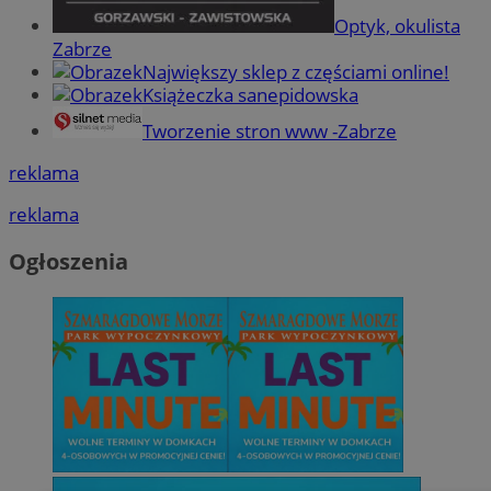
Optyk, okulista
Zabrze
Największy sklep z częściami online!
Książeczka sanepidowska
Tworzenie stron www -Zabrze
reklama
reklama
Ogłoszenia