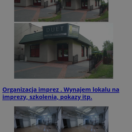
CookieScriptConsent
4 tygodnie 2 dn
CookieScript
zabrze.com.pl
VISITOR_PRIVACY_METADATA
5 miesięcy 4
YouTube
tygodnie
.youtube.com
Organizacja imprez . Wynajem lokalu na
imprezy, szkolenia, pokazy itp.