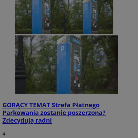
GORĄCY TEMAT
Strefa Płatnego
Parkowania zostanie poszerzona?
Zdecydują radni
4