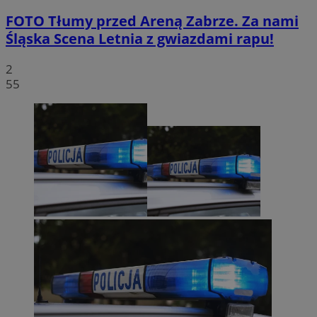
FOTO
Tłumy przed Areną Zabrze. Za nami
Śląska Scena Letnia z gwiazdami rapu!
2
55