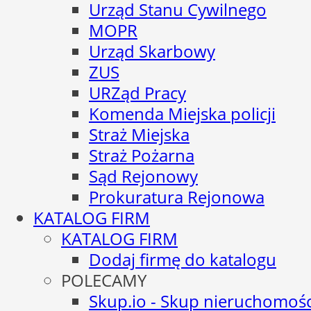
Urząd Stanu Cywilnego
MOPR
Urząd Skarbowy
ZUS
URZąd Pracy
Komenda Miejska policji
Straż Miejska
Straż Pożarna
Sąd Rejonowy
Prokuratura Rejonowa
KATALOG FIRM
KATALOG FIRM
Dodaj firmę do katalogu
POLECAMY
Skup.io - Skup nieruchomośc