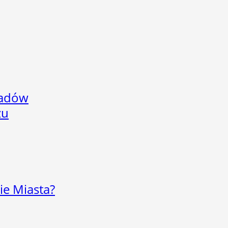
adów
zu
ie Miasta?