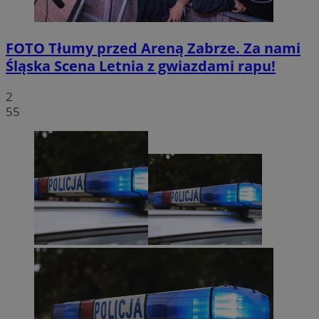
FOTO
Tłumy przed Areną Zabrze. Za nami
Śląska Scena Letnia z gwiazdami rapu!
2
55