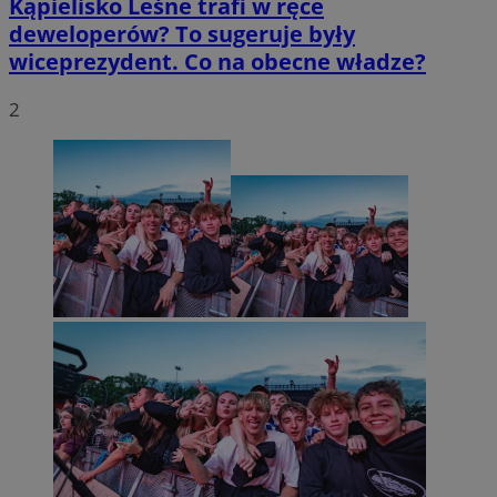
Kąpielisko Leśne trafi w ręce
deweloperów? To sugeruje były
wiceprezydent. Co na obecne władze?
2