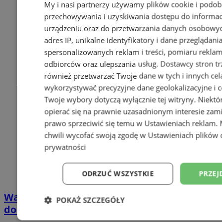
My i nasi partnerzy używamy plików cookie i podob
przechowywania i uzyskiwania dostępu do informac
urządzeniu oraz do przetwarzania danych osobowych
adres IP, unikalne identyfikatory i dane przeglądani
spersonalizowanych reklam i treści, pomiaru reklam i
odbiorców oraz ulepszania usług.
Dostawcy stron tr
również przetwarzać Twoje dane w tych i innych cel
wykorzystywać precyzyjne dane geolokalizacyjne i c
Twoje wybory dotyczą wyłącznie tej witryny. Niekt
opierać się na prawnie uzasadnionym interesie zami
prawo sprzeciwić się temu w
Ustawieniach reklam
.
chwili wycofać swoją zgodę w
Ustawieniach plików 
prywatności
ODRZUĆ WSZYSTKIE
PRZEJ
Wakacyjny wypoczynek nad Bałtykiem w
POKAŻ SZCZEGÓŁY
domkach Szmaragdowe Morze
Niezbędne
Wydajność
Targetowani