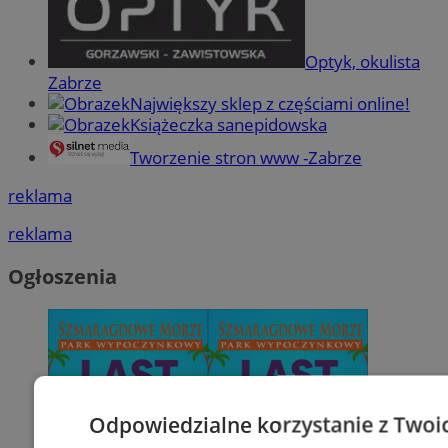
Optyk, okulista
Zabrze
Największy sklep z częściami online!
Książeczka sanepidowska
Tworzenie stron www -Zabrze
reklama
reklama
Ogłoszenia
Odpowiedzialne korzystanie z Twoi