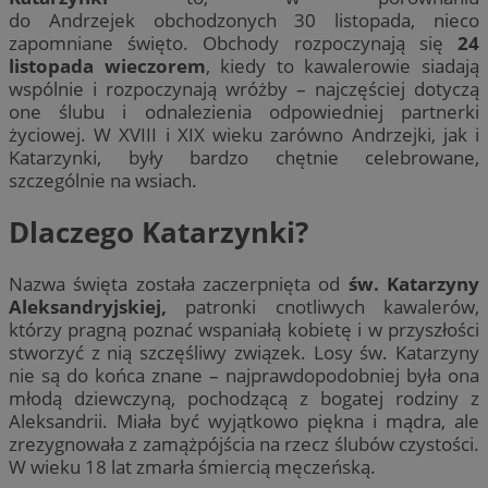
do Andrzejek obchodzonych 30 listopada, nieco
zapomniane święto. Obchody rozpoczynają się
24
listopada wieczorem
, kiedy to kawalerowie siadają
wspólnie i rozpoczynają wróżby – najczęściej dotyczą
one ślubu i odnalezienia odpowiedniej partnerki
życiowej. W XVIII i XIX wieku zarówno Andrzejki, jak i
Katarzynki, były bardzo chętnie celebrowane,
szczególnie na wsiach.
Dlaczego Katarzynki?
Nazwa święta została zaczerpnięta od
św. Katarzyny
Aleksandryjskiej,
patronki cnotliwych kawalerów,
którzy pragną poznać wspaniałą kobietę i w przyszłości
stworzyć z nią szczęśliwy związek. Losy św. Katarzyny
nie są do końca znane – najprawdopodobniej była ona
młodą dziewczyną, pochodzącą z bogatej rodziny z
Aleksandrii. Miała być wyjątkowo piękna i mądra, ale
zrezygnowała z zamążpójścia na rzecz ślubów czystości.
W wieku 18 lat zmarła śmiercią męczeńską.