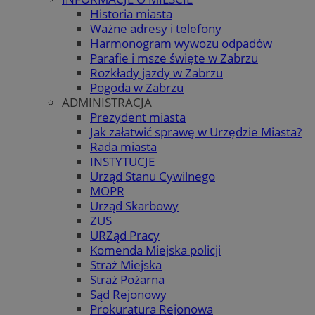
Historia miasta
Ważne adresy i telefony
Harmonogram wywozu odpadów
Parafie i msze święte w Zabrzu
Rozkłady jazdy w Zabrzu
Pogoda w Zabrzu
ADMINISTRACJA
Prezydent miasta
Jak załatwić sprawę w Urzędzie Miasta?
Rada miasta
INSTYTUCJE
Urząd Stanu Cywilnego
MOPR
Urząd Skarbowy
ZUS
URZąd Pracy
Komenda Miejska policji
Straż Miejska
Straż Pożarna
Sąd Rejonowy
Prokuratura Rejonowa