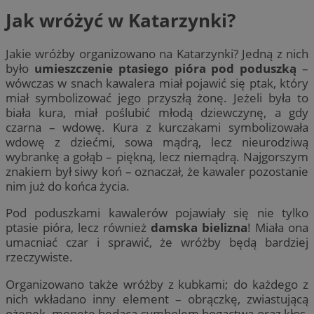
Jak wróżyć w Katarzynki?
Jakie wróżby organizowano na Katarzynki? Jedną z nich
było
umieszczenie ptasiego pióra pod poduszką
–
wówczas w snach kawalera miał pojawić się ptak, który
miał symbolizować jego przyszłą żonę. Jeżeli była to
biała kura, miał poślubić młodą dziewczynę, a gdy
czarna – wdowę. Kura z kurczakami symbolizowała
wdowę z dziećmi, sowa mądrą, lecz nieurodziwą
wybrankę a gołąb – piękną, lecz niemądrą. Najgorszym
znakiem był siwy koń – oznaczał, że kawaler pozostanie
nim już do końca życia.
Pod poduszkami kawalerów pojawiały się nie tylko
ptasie pióra, lecz również
damska bielizna
! Miała ona
umacniać czar i sprawić, że wróżby będą bardziej
rzeczywiste.
Organizowano także wróżby z kubkami; do każdego z
nich wkładano inny element – obrączkę, zwiastującą
ożenek, monetę będącą symbolem bogactwa oraz kłos,