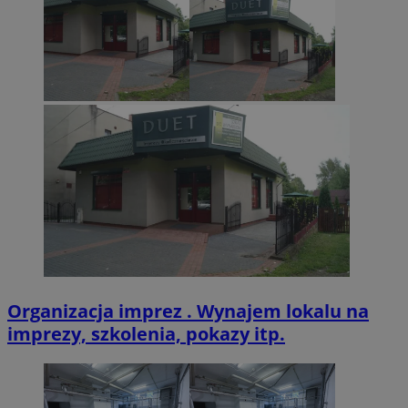
VISITOR_PRIVACY_METADATA
5 miesięcy 4
YouTube
tygodnie
.youtube.com
Organizacja imprez . Wynajem lokalu na
imprezy, szkolenia, pokazy itp.