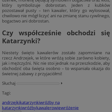
który symbolizuje dobrostan. Jeden z kubków
pozostawał pusty – ten kawaler, który go wylosował,
chwilowo nie mógł liczyć ani na zmianę stanu cywilnego,
bogactwo ani dobrostan.
Czy współcześnie obchodzi się
Katarzynki?
Niestety święto kawalerów zostało zapomniane na
rzecz Andrzejek, w które wróżą sobie zarówno kobiety,
jak i mężczyźni. Nic nie stoi jednak na przeszkodzie, aby
obchodzić oba święta osobno – to wspaniała okazja do
świetnej zabawy z przyjaciółmi!
Słuchaj
⏵︎
Tagi:
andrzejki
katarzynki
wróżby na
katarzynki
wróżby
kawalerowie
wróżenie