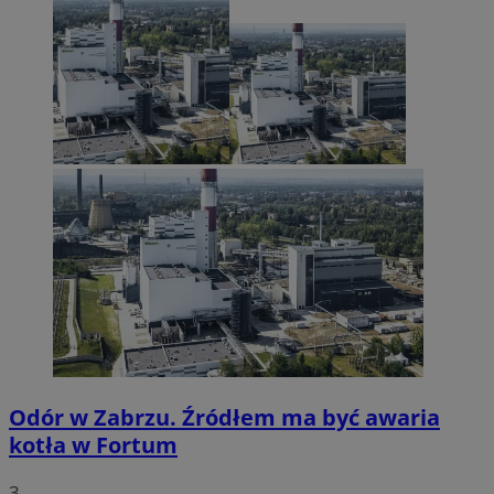
Odór w Zabrzu. Źródłem ma być awaria
kotła w Fortum
3