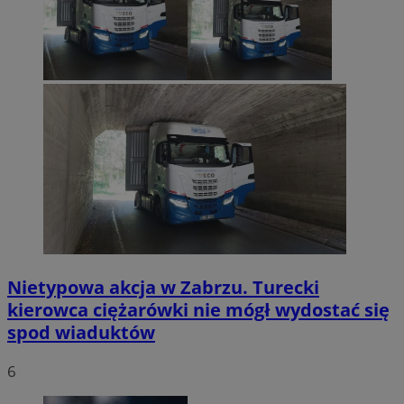
Nietypowa akcja w Zabrzu. Turecki
kierowca ciężarówki nie mógł wydostać się
spod wiaduktów
6