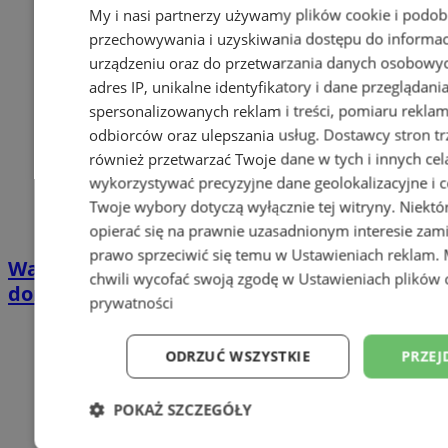
My i nasi partnerzy używamy plików cookie i podob
przechowywania i uzyskiwania dostępu do informac
urządzeniu oraz do przetwarzania danych osobowych
adres IP, unikalne identyfikatory i dane przeglądani
spersonalizowanych reklam i treści, pomiaru reklam i
odbiorców oraz ulepszania usług.
Dostawcy stron tr
również przetwarzać Twoje dane w tych i innych cel
wykorzystywać precyzyjne dane geolokalizacyjne i c
Twoje wybory dotyczą wyłącznie tej witryny. Niekt
opierać się na prawnie uzasadnionym interesie zami
prawo sprzeciwić się temu w
Ustawieniach reklam
.
Wakacyjny wypoczynek nad Bałtykiem w
chwili wycofać swoją zgodę w
Ustawieniach plików 
domkach Szmaragdowe Morze
prywatności
ODRZUĆ WSZYSTKIE
PRZEJ
POKAŻ SZCZEGÓŁY