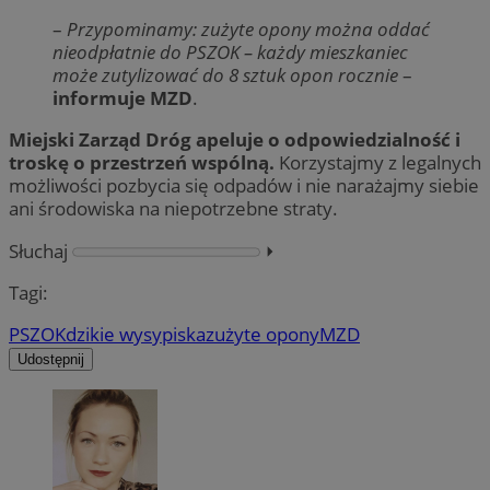
–
Przypominamy: zużyte opony można oddać
nieodpłatnie do PSZOK – każdy mieszkaniec
może zutylizować do 8 sztuk opon rocznie
–
informuje MZD
.
Miejski Zarząd Dróg
apeluje o odpowiedzialność i
troskę o przestrzeń wspólną.
Korzystajmy z legalnych
możliwości pozbycia się odpadów i nie narażajmy siebie
ani środowiska na niepotrzebne straty.
Słuchaj
⏵︎
Tagi:
PSZOK
dzikie wysypiska
zużyte opony
MZD
Udostępnij