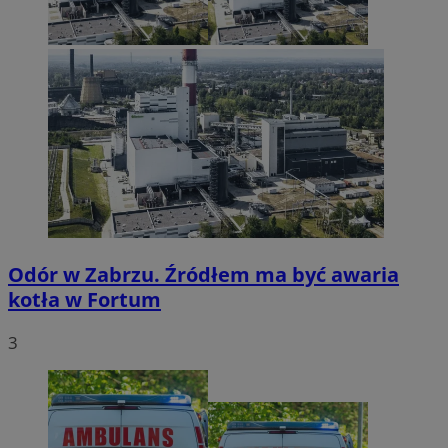
Odór w Zabrzu. Źródłem ma być awaria
kotła w Fortum
3