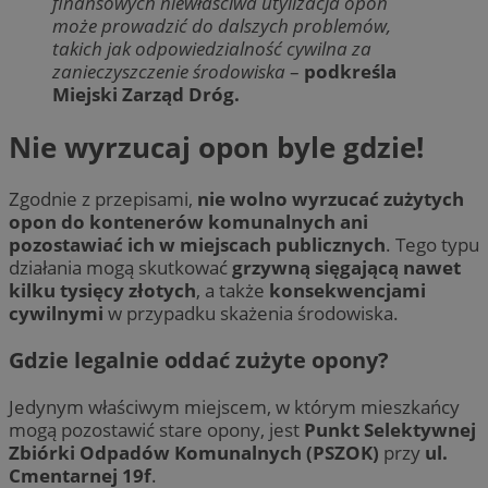
finansowych niewłaściwa utylizacja opon
może prowadzić do dalszych problemów,
takich jak odpowiedzialność cywilna za
zanieczyszczenie środowiska
–
podkreśla
Miejski Zarząd Dróg.
Nie wyrzucaj opon byle gdzie!
Zgodnie z przepisami,
nie wolno wyrzucać zużytych
opon do kontenerów komunalnych ani
pozostawiać ich w miejscach publicznych
. Tego typu
działania mogą skutkować
grzywną sięgającą nawet
kilku tysięcy złotych
, a także
konsekwencjami
cywilnymi
w przypadku skażenia środowiska.
Gdzie legalnie oddać zużyte opony?
Jedynym właściwym miejscem, w którym mieszkańcy
mogą pozostawić stare opony, jest
Punkt Selektywnej
Zbiórki Odpadów Komunalnych (PSZOK)
przy
ul.
Cmentarnej 19f
.