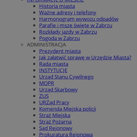
Historia miasta
Ważne adresy i telefony
Harmonogram wywozu odpadów
Parafie i msze święte w Zabrzu
Rozkłady jazdy w Zabrzu
Pogoda w Zabrzu
ADMINISTRACJA
Prezydent miasta
Jak załatwić sprawę w Urzędzie Miasta?
Rada miasta
INSTYTUCJE
Urząd Stanu Cywilnego
MOPR
Urząd Skarbowy
ZUS
URZąd Pracy
Komenda Miejska policji
Straż Miejska
Straż Pożarna
Sąd Rejonowy
Prokuratura Rejonowa