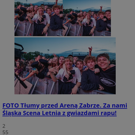
FOTO
Tłumy przed Areną Zabrze. Za nami
Śląska Scena Letnia z gwiazdami rapu!
2
55