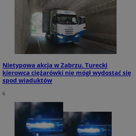
Nietypowa akcja w Zabrzu. Turecki
kierowca ciężarówki nie mógł wydostać się
spod wiaduktów
6