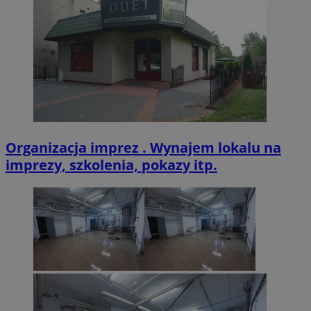
VISITOR_PRIVACY_METADATA
5 miesięcy 4
YouTube
tygodnie
.youtube.com
Organizacja imprez . Wynajem lokalu na
imprezy, szkolenia, pokazy itp.