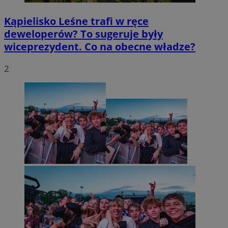
Kąpielisko Leśne trafi w ręce
deweloperów? To sugeruje były
wiceprezydent. Co na obecne władze?
2