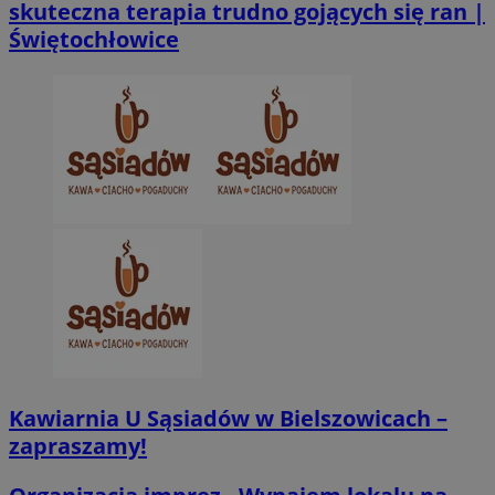
Googl
skuteczna terapia trudno gojących się ran |
sekund
Inc.
.twitter.com
Świętochłowice
CookieScriptConsent
4 tygodnie 2 dn
CookieScript
zabrze.com.pl
VISITOR_PRIVACY_METADATA
5 miesięcy 4
YouTube
Kawiarnia U Sąsiadów w Bielszowicach –
tygodnie
.youtube.com
zapraszamy!