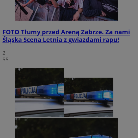
FOTO
Tłumy przed Areną Zabrze. Za nami
Śląska Scena Letnia z gwiazdami rapu!
2
55