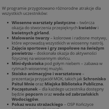
W programie przygotowano różnorodne atrakcje dla
wszystkich uczestników:
Wiosenne warsztaty plastyczne
– twórcza
okazja do stworzenia przepięknych
kwiatów
i
kwietnych girland
.
Malowanie twarzy
– kolorowe i radosne motywy,
które wprowadzą wszystkich w wiosenny nastrój.
Zajęcia sportowe i gry zespołowe na świeżym
powietrzu
– doskonała okazja do aktywności
fizycznej na wiosennym słońcu.
Mini-dyskoteka
pod gołym niebem – zabawa w
rytmach wiosennej muzyki.
Stoisko animacyjne i warsztatowe
–
prezentacja przyjaciół MOK, takich jak
Schronisko
Psitul Mnie
oraz
Miejska Biblioteka Publiczna
.
Poczęstunek
– dla każdego uczestnika dostępny
będzie
popcorn
oraz
woda od zabrzańskich
Wodociągów
.
Pokaz wozu strażackiego
– OSP Kończyce