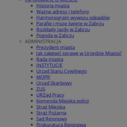
Historia miasta
Ważne adresy i telefony
Harmonogram wywozu odpadów
Parafie i msze święte w Zabrzu
Rozkłady jazdy w Zabrzu
Pogoda w Zabrzu
ADMINISTRACJA
Prezydent miasta
Jak załatwić sprawę w Urzędzie Miasta?
Rada miasta
INSTYTUCJE
Urząd Stanu Cywilnego
MOPR
Urząd Skarbowy
ZUS
URZąd Pracy
Komenda Miejska policji
Straż Miejska
Straż Pożarna
Sąd Rejonowy
Prokuratura Rejonowa