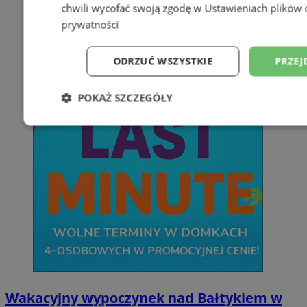
chwili wycofać swoją zgodę w
Ustawieniach plików 
prywatności
ODRZUĆ WSZYSTKIE
PRZEJ
POKAŻ SZCZEGÓŁY
Niezbędne
Wydajność
Targetowani
Niesklasyfikowane
Niezbędne
Wydajność
Targetowanie
Funkcjonalno
Wakacyjny wypoczynek nad Bałtykiem w
Niezbędne pliki cookie umożliwiają korzystanie z podstawowych fun