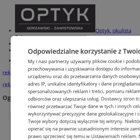
Optyk, okulista
Zabrze
Największy sklep z częściami online!
Książeczka sanepidowska
Odpowiedzialne korzystanie z Twoi
Tworzenie stron www -Zabrze
My i nasi partnerzy używamy plików cookie i podob
przechowywania i uzyskiwania dostępu do informac
reklama
urządzeniu oraz do przetwarzania danych osobowych
adres IP, unikalne identyfikatory i dane przeglądani
reklama
spersonalizowanych reklam i treści, pomiaru reklam i
Ogłoszenia
odbiorców oraz ulepszania usług.
Dostawcy stron tr
również przetwarzać Twoje dane w tych i innych cel
wykorzystywać precyzyjne dane geolokalizacyjne i c
Twoje wybory dotyczą wyłącznie tej witryny. Niekt
opierać się na prawnie uzasadnionym interesie zami
prawo sprzeciwić się temu w
Ustawieniach reklam
.