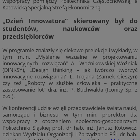
współpracy pomiędzy Politechniką Częstochowską, a
Katowicką Specjalną Strefą Ekonomiczną.
„Dzień Innowatora” skierowany był do
studentów, naukowców oraz
przedsiębiorców
W programie znalazły się ciekawe prelekcje i wykłady, w
tym m.in. „Myślenie wizualne w projektowaniu
innowacyjnych rozwiązań” A. Woźnikowskiej-Woźniak
(DINKSY), „Design thinking – jak twórczo tworzyć
innowacyjne rozwiązania?” L. Trojana (Zamek Cieszyn)
czy też „Roboty w służbie człowieka – praktyczne
zastosowanie lot” dra. inż. P. Buchwalda (Iconity Sp. z
o.o.).
W konferencji udział wzięli przedstawiciele świata nauki,
samorządu i biznesu, w tym min. prorektor ds.
współpracy z otoczeniem społeczno-gospodarczym
Politechniki Śląskiej prof. dr hab. inż. Janusz Kotowicz,
dziekan Wydziału Organizacji i Zarządzania PŚl, dr hab.