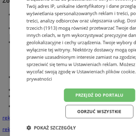
Zobacz również
Twój adres IP, unikalne identyfikatory i dane przeglą
wyświetlania spersonalizowanych reklam i treści, p
Wiadomości kryminalne w Zabrzu
treści, analizy odbiorców oraz ulepszania usług.
Dos
Wiadomości lokalne
trzecich (1913)
mogą również przetwarzać Twoje dan
innych celach, w tym wykorzystywać precyzyjne da
Wiadomości sportowe
geolokalizacyjne i cechy urządzenia. Twoje wybory 
wyłącznie tej witryny. Niektórzy dostawcy mogą opie
prawnie uzasadnionym interesie zamiast na zgodzi
sprzeciwić się temu w
Ustawieniach reklam
. Możesz
wycofać swoją zgodę w
Ustawieniach plików cookie
Optyk, okulista
prywatności
Zabrze
Największy sklep z częściami online!
PRZEJDŹ DO PORTALU
Książeczka sanepidowska
Tworzenie stron www -Zabrze
ODRZUĆ WSZYSTKIE
reklama
POKAŻ SZCZEGÓŁY
reklama