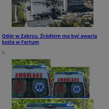
Odór w Zabrzu. Źródłem ma być awaria
kotła w Fortum
3