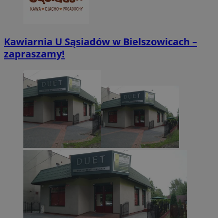
VISITOR_PRIVACY_METADATA
5 miesięcy 4
YouTube
tygodnie
.youtube.com
Kawiarnia U Sąsiadów w Bielszowicach –
zapraszamy!