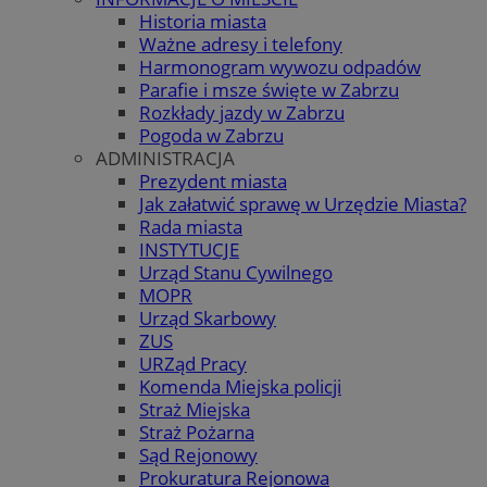
Historia miasta
Ważne adresy i telefony
Harmonogram wywozu odpadów
Parafie i msze święte w Zabrzu
Rozkłady jazdy w Zabrzu
Pogoda w Zabrzu
ADMINISTRACJA
Prezydent miasta
Jak załatwić sprawę w Urzędzie Miasta?
Rada miasta
INSTYTUCJE
Urząd Stanu Cywilnego
MOPR
Urząd Skarbowy
ZUS
URZąd Pracy
Komenda Miejska policji
Straż Miejska
Straż Pożarna
Sąd Rejonowy
Prokuratura Rejonowa