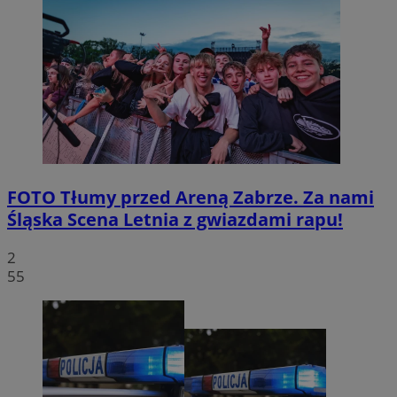
FOTO
Tłumy przed Areną Zabrze. Za nami
Śląska Scena Letnia z gwiazdami rapu!
2
55