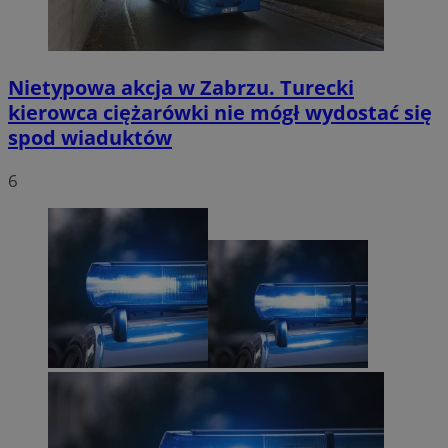
Nietypowa akcja w Zabrzu. Turecki
kierowca ciężarówki nie mógł wydostać się
spod wiaduktów
6