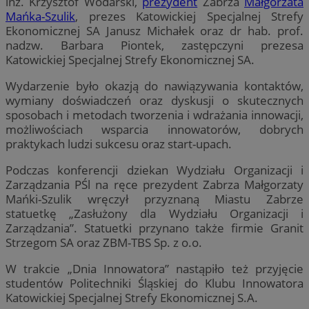
inż. Krzysztof Wodarski,
prezydent
Zabrza
Małgorzata
Mańka-Szulik
, prezes Katowickiej Specjalnej Strefy
Ekonomicznej SA Janusz Michałek oraz dr hab. prof.
nadzw. Barbara Piontek, zastępczyni prezesa
Katowickiej Specjalnej Strefy Ekonomicznej SA.
Wydarzenie było okazją do nawiązywania kontaktów,
wymiany doświadczeń oraz dyskusji o skutecznych
sposobach i metodach tworzenia i wdrażania innowacji,
możliwościach wsparcia innowatorów, dobrych
praktykach ludzi sukcesu oraz start-upach.
Podczas konferencji dziekan Wydziału Organizacji i
Zarządzania PŚl na ręce prezydent Zabrza Małgorzaty
Mańki-Szulik wręczył przyznaną Miastu Zabrze
statuetkę „Zasłużony dla Wydziału Organizacji i
Zarządzania”. Statuetki przynano także firmie Granit
Strzegom SA oraz ZBM-TBS Sp. z o.o.
W trakcie „Dnia Innowatora” nastąpiło też przyjęcie
studentów Politechniki Śląskiej do Klubu Innowatora
Katowickiej Specjalnej Strefy Ekonomicznej S.A.