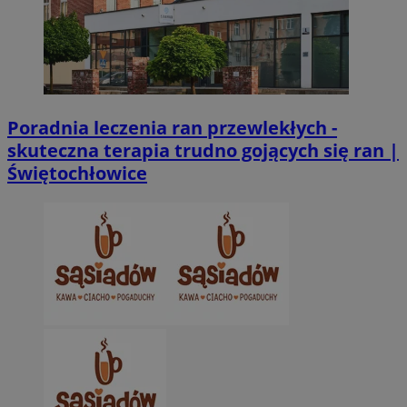
.twitter.com
Poradnia leczenia ran przewlekłych -
skuteczna terapia trudno gojących się ran |
Świętochłowice
CookieScriptConsent
4 tygodnie 2 dn
CookieScript
zabrze.com.pl