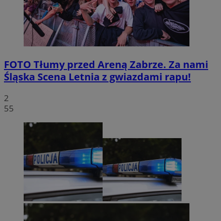
FOTO
Tłumy przed Areną Zabrze. Za nami
Śląska Scena Letnia z gwiazdami rapu!
2
55