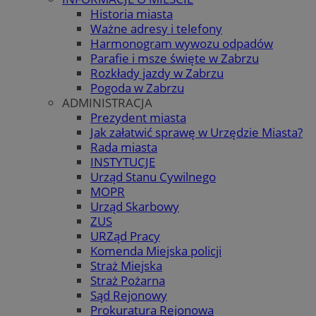
Historia miasta
Ważne adresy i telefony
Harmonogram wywozu odpadów
Parafie i msze święte w Zabrzu
Rozkłady jazdy w Zabrzu
Pogoda w Zabrzu
ADMINISTRACJA
Prezydent miasta
Jak załatwić sprawę w Urzędzie Miasta?
Rada miasta
INSTYTUCJE
Urząd Stanu Cywilnego
MOPR
Urząd Skarbowy
ZUS
URZąd Pracy
Komenda Miejska policji
Straż Miejska
Straż Pożarna
Sąd Rejonowy
Prokuratura Rejonowa