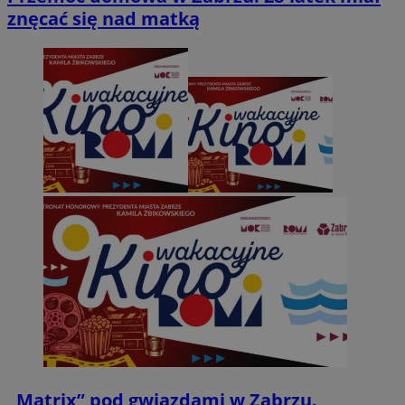
znęcać się nad matką
„Matrix” pod gwiazdami w Zabrzu.