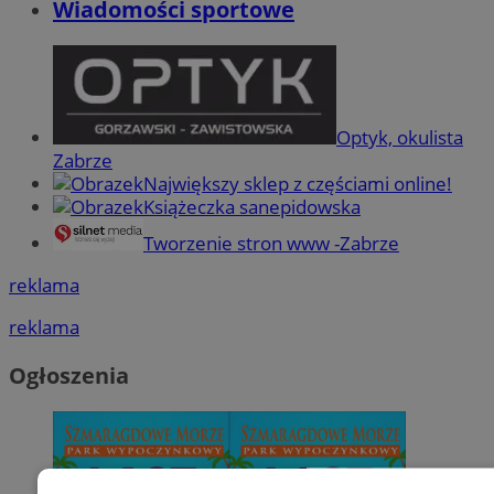
Wiadomości sportowe
Optyk, okulista
Zabrze
Największy sklep z częściami online!
Książeczka sanepidowska
Tworzenie stron www -Zabrze
reklama
reklama
Ogłoszenia