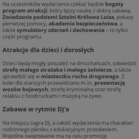
Na uczestników wydarzenia czekać będzie
bogaty
program atrakcji
, który łączy naukę z dobrą zabawą.
Zwiedzanie podziemi Sztolni Królowa Luiza
, pokazy
pierwszej pomocy,
akademia bezpieczeństwa
, a
także
symulatory zderzeń i dachowania
– to tylko
część programu.
Atrakcje dla dzieci i dorosłych
Dzieci będą mogły poszaleć na dmuchańcach, odwiedzić
strefę małego strażaka i małego żołnierza
, a także
sprawdzić się w
miasteczku ruchu drogowego
. Z
kolei dla starszych przewidziano m.in.
prezentację
wozów bojowych
, strefę kryminalną oraz strefę
relaksu z foodtruckami i muzyką na żywo.
Zabawa w rytmie DJ’a
Na miejscu zagra DJ, a całość wydarzenia ma charakter
rodzinnego pikniku z edukacyjnym przesłaniem.
Wspólne świętowanie ma na celu promocję