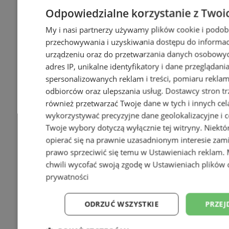
Odpowiedzialne korzystanie z Twoi
My i nasi partnerzy używamy plików cookie i podob
przechowywania i uzyskiwania dostępu do informac
urządzeniu oraz do przetwarzania danych osobowych
adres IP, unikalne identyfikatory i dane przeglądani
spersonalizowanych reklam i treści, pomiaru reklam i
odbiorców oraz ulepszania usług.
Dostawcy stron tr
również przetwarzać Twoje dane w tych i innych cel
wykorzystywać precyzyjne dane geolokalizacyjne i c
Twoje wybory dotyczą wyłącznie tej witryny. Niekt
opierać się na prawnie uzasadnionym interesie zami
prawo sprzeciwić się temu w
Ustawieniach reklam
.
chwili wycofać swoją zgodę w
Ustawieniach plików 
prywatności
ODRZUĆ WSZYSTKIE
PRZEJ