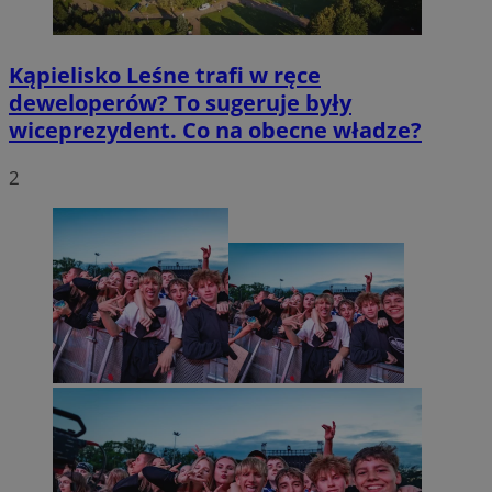
Kąpielisko Leśne trafi w ręce
deweloperów? To sugeruje były
wiceprezydent. Co na obecne władze?
2