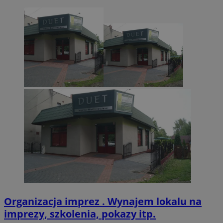
CookieScriptConsent
4 tygodnie 2 dn
CookieScript
zabrze.com.pl
VISITOR_PRIVACY_METADATA
5 miesięcy 4
YouTube
tygodnie
.youtube.com
Organizacja imprez . Wynajem lokalu na
imprezy, szkolenia, pokazy itp.