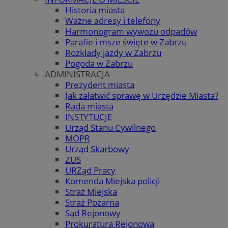
Historia miasta
Ważne adresy i telefony
Harmonogram wywozu odpadów
Parafie i msze święte w Zabrzu
Rozkłady jazdy w Zabrzu
Pogoda w Zabrzu
ADMINISTRACJA
Prezydent miasta
Jak załatwić sprawę w Urzędzie Miasta?
Rada miasta
INSTYTUCJE
Urząd Stanu Cywilnego
MOPR
Urząd Skarbowy
ZUS
URZąd Pracy
Komenda Miejska policji
Straż Miejska
Straż Pożarna
Sąd Rejonowy
Prokuratura Rejonowa