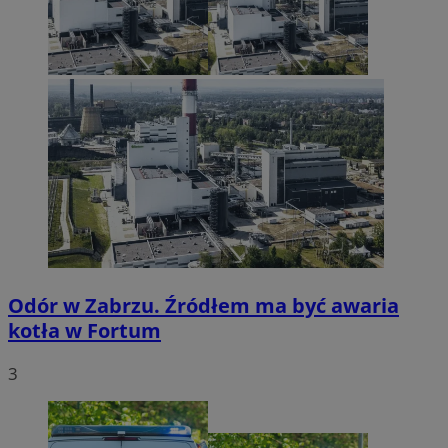
Odór w Zabrzu. Źródłem ma być awaria
kotła w Fortum
3