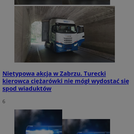
Nietypowa akcja w Zabrzu. Turecki
kierowca ciężarówki nie mógł wydostać się
spod wiaduktów
6