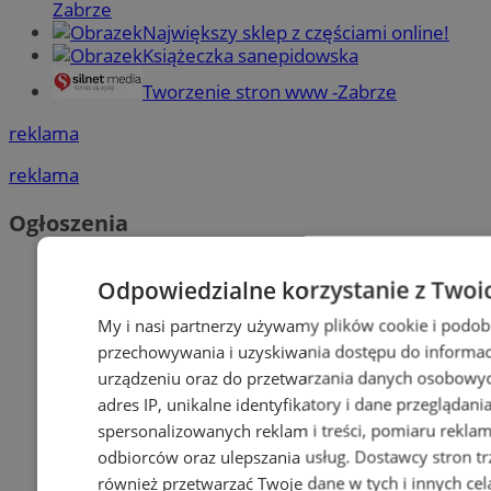
Zabrze
Największy sklep z częściami online!
Książeczka sanepidowska
Tworzenie stron www -Zabrze
reklama
reklama
Ogłoszenia
Odpowiedzialne korzystanie z Twoi
My i nasi partnerzy używamy plików cookie i podob
przechowywania i uzyskiwania dostępu do informac
urządzeniu oraz do przetwarzania danych osobowych
adres IP, unikalne identyfikatory i dane przeglądani
spersonalizowanych reklam i treści, pomiaru reklam i
odbiorców oraz ulepszania usług.
Dostawcy stron tr
również przetwarzać Twoje dane w tych i innych cel