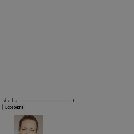
Słuchaj
⏵︎
Udostępnij