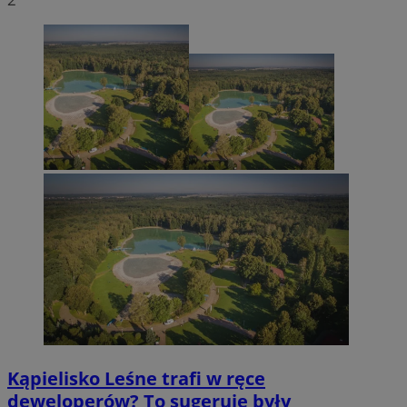
Kąpielisko Leśne trafi w ręce
deweloperów? To sugeruje były