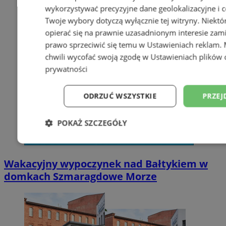
wykorzystywać precyzyjne dane geolokalizacyjne i c
Twoje wybory dotyczą wyłącznie tej witryny. Niekt
opierać się na prawnie uzasadnionym interesie zami
prawo sprzeciwić się temu w
Ustawieniach reklam
.
chwili wycofać swoją zgodę w
Ustawieniach plików 
prywatności
ODRZUĆ WSZYSTKIE
PRZEJ
POKAŻ SZCZEGÓŁY
Niezbędne
Wydajność
Targetowani
Wakacyjny wypoczynek nad Bałtykiem w
domkach Szmaragdowe Morze
Niesklasyfikowane