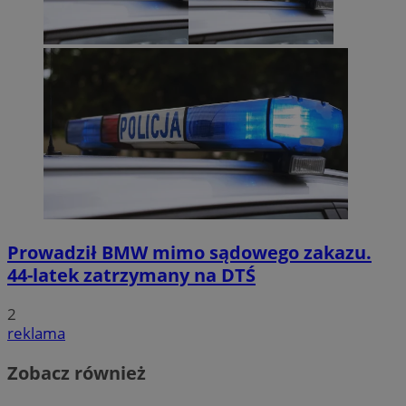
Prowadził BMW mimo sądowego zakazu.
44-latek zatrzymany na DTŚ
2
reklama
Zobacz również