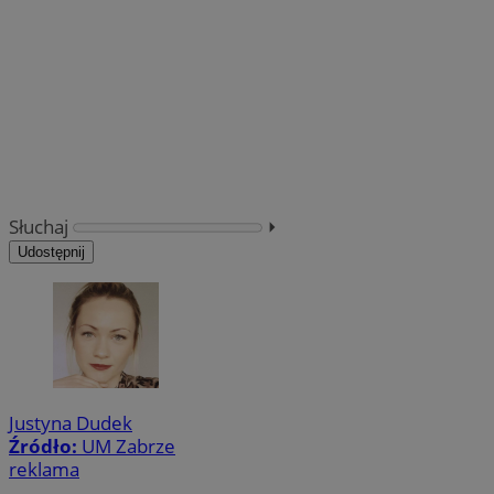
Słuchaj
⏵︎
Udostępnij
Justyna Dudek
Źródło:
UM Zabrze
reklama