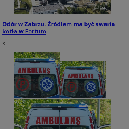
Odór w Zabrzu. Źródłem ma być awaria
kotła w Fortum
3