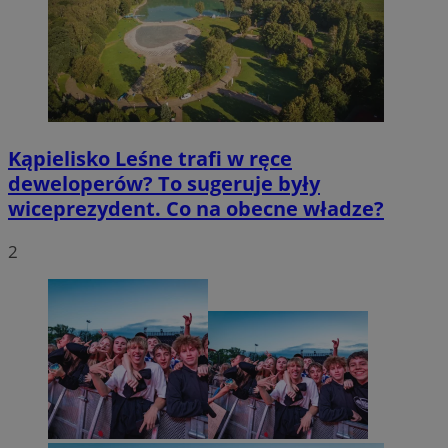
Kąpielisko Leśne trafi w ręce
deweloperów? To sugeruje były
wiceprezydent. Co na obecne władze?
2