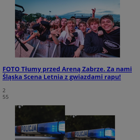
FOTO
Tłumy przed Areną Zabrze. Za nami
Śląska Scena Letnia z gwiazdami rapu!
2
55