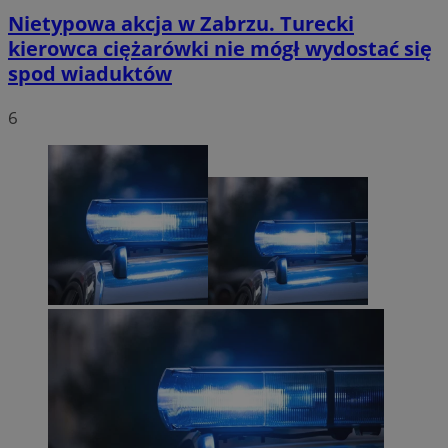
Nietypowa akcja w Zabrzu. Turecki
kierowca ciężarówki nie mógł wydostać się
spod wiaduktów
6