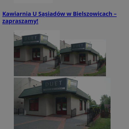
Kawiarnia U Sąsiadów w Bielszowicach –
zapraszamy!
CookieScriptConsent
4 tygodnie 2 dn
CookieScript
zabrze.com.pl
VISITOR_PRIVACY_METADATA
5 miesięcy 4
YouTube
tygodnie
.youtube.com