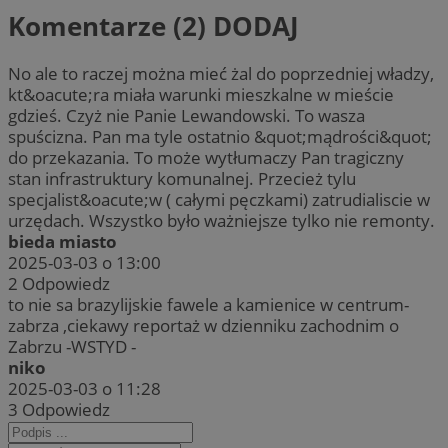
Komentarze (2)
DODAJ
No ale to raczej można mieć żal do poprzedniej władzy,
kt&oacute;ra miała warunki mieszkalne w mieście
gdzieś. Czyż nie Panie Lewandowski. To wasza
spuścizna. Pan ma tyle ostatnio &quot;mądrości&quot;
do przekazania. To może wytłumaczy Pan tragiczny
stan infrastruktury komunalnej. Przecież tylu
specjalist&oacute;w ( całymi pęczkami) zatrudialiscie w
urzędach. Wszystko było ważniejsze tylko nie remonty.
bieda miasto
2025-03-03 o 13:00
2
Odpowiedz
to nie sa brazylijskie fawele a kamienice w centrum-
zabrza ,ciekawy reportaż w dzienniku zachodnim o
Zabrzu -WSTYD -
niko
2025-03-03 o 11:28
3
Odpowiedz