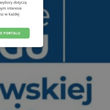
 wybory dotyczą
nym interesie
sz w każdej
DO PORTALU
esklasyfikowane
ane
owanie użytkownika i
j.