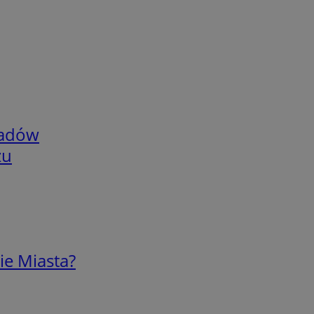
adów
zu
ie Miasta?