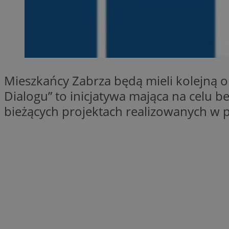
SessID
QeSessID
MvSessID
__cf_bm
Mieszkańcy Zabrza będą mieli kolejną o
__cf_bm
Dialogu” to inicjatywa mająca na celu
bieżących projektach realizowanych w p
CookieScriptConse
VISITOR_PRIVACY_