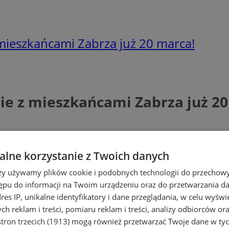
 mieszkańcami Zabrza już 20 marca!
nie z mieszkańcami Zabrza już 2
lne korzystanie z Twoich danych
rzy używamy plików cookie i podobnych technologii do przechow
ępu do informacji na Twoim urządzeniu oraz do przetwarzania 
dres IP, unikalne identyfikatory i dane przeglądania, w celu wyświ
h reklam i treści, pomiaru reklam i treści, analizy odbiorców or
tron trzecich (1913)
mogą również przetwarzać Twoje dane w tych