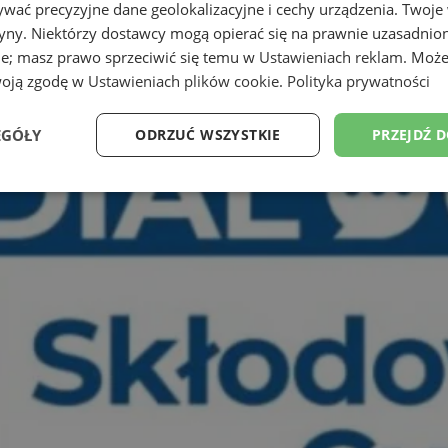
wać precyzyjne dane geolokalizacyjne i cechy urządzenia. Twoje
tryny. Niektórzy dostawcy mogą opierać się na prawnie uzasadnio
ie; masz prawo sprzeciwić się temu w
Ustawieniach reklam
. Może
woją zgodę w
Ustawieniach plików cookie
.
Polityka prywatności
EGÓŁY
ODRZUĆ WSZYSTKIE
PRZEJDŹ 
Wydajność
Targetowanie
Funkcjonalność
Ni
ezbędne
Wydajność
Targetowanie
Funkcjonalność
Niesklasyfikow
ie umożliwiają korzystanie z podstawowych funkcji strony internetowej, takich jak log
Bez niezbędnych plików cookie nie można prawidłowo korzystać ze strony internetowe
Provider
/
Okres
Opis
Domena
przechowywania