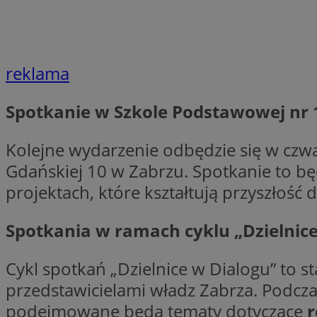
Nazwa
Nazwa
ustat_xq6z219uw9
Nazwa
__Secure-YNID
_clck
reklama
__gads
Spotkanie w Szkole Podstawowej nr 
FCCDCF
MUID
__eoi
Kolejne wydarzenie odbędzie się w czw
Gdańskiej 10 w Zabrzu. Spotkanie to b
ANONCHK
projektach, które kształtują przyszłość d
_clsk
Spotkania w ramach cyklu „Dzielnice
test_cookie
_ga_NBM6HFESG6
Cykl spotkań „Dzielnice w Dialogu” to 
_fbp
OAID
przedstawicielami władz Zabrza. Podcza
podejmowane będą tematy dotyczące
r
MR