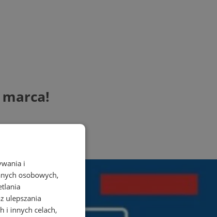
0 marca!
ywania i
danych osobowych,
etlania
az ulepszania
 i innych celach,