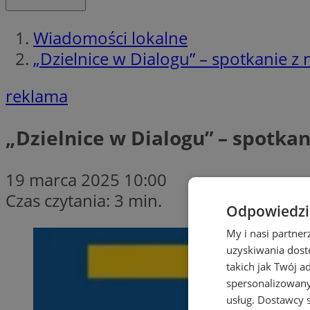
Wiadomości lokalne
„Dzielnice w Dialogu” – spotkanie z
reklama
„Dzielnice w Dialogu” – spotka
19 marca 2025 10:00
Czas czytania: 3 min.
Odpowiedzia
My i nasi partne
uzyskiwania dost
takich jak Twój a
spersonalizowanyc
usług.
Dostawcy s