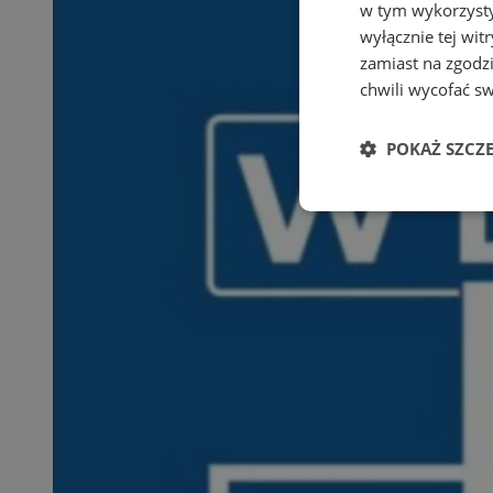
w tym wykorzysty
wyłącznie tej wi
zamiast na zgodz
chwili wycofać s
POKAŻ SZCZ
Niezbędne
Ni
Niezbędne pliki cook
zarządzanie kontem. 
Nazwa