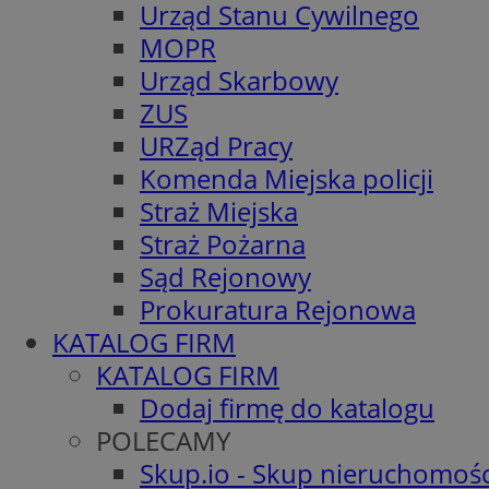
Urząd Stanu Cywilnego
MOPR
Urząd Skarbowy
ZUS
URZąd Pracy
Komenda Miejska policji
Straż Miejska
Straż Pożarna
Sąd Rejonowy
Prokuratura Rejonowa
KATALOG FIRM
KATALOG FIRM
Dodaj firmę do katalogu
POLECAMY
Skup.io - Skup nieruchomośc