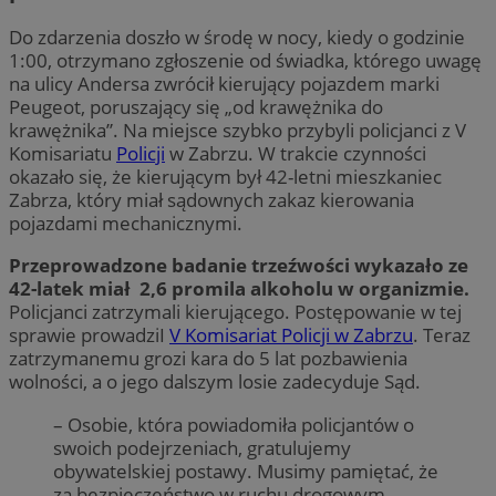
Do zdarzenia doszło w środę w nocy, kiedy o godzinie
1:00, otrzymano zgłoszenie od świadka, którego uwagę
na ulicy Andersa zwrócił kierujący pojazdem marki
Peugeot, poruszający się „od krawężnika do
krawężnika”. Na miejsce szybko przybyli policjanci z V
Komisariatu
Policji
w Zabrzu. W trakcie czynności
okazało się, że kierującym był 42-letni mieszkaniec
Zabrza, który miał sądownych zakaz kierowania
pojazdami mechanicznymi.
Przeprowadzone badanie trzeźwości wykazało ze
42-latek miał 2,6 promila alkoholu w organizmie.
Policjanci zatrzymali kierującego. Postępowanie w tej
sprawie prowadziI
V Komisariat Policji w Zabrzu
. Teraz
zatrzymanemu grozi kara do 5 lat pozbawienia
wolności, a o jego dalszym losie zadecyduje Sąd.
– Osobie, która powiadomiła policjantów o
swoich podejrzeniach, gratulujemy
obywatelskiej postawy. Musimy pamiętać, że
za bezpieczeństwo w ruchu drogowym