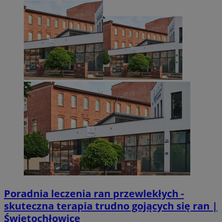
Niezbędne
Wydajność
Targetowanie
Funkcjonalno
Niezbędne pliki cookie umożliwiają korzystanie z podstawowych fun
takich jak logowanie użytkownika i zarządzanie kontem. Bez niezb
można prawidłowo korzystać ze strony internetowej.
Provider
/
Okres
Nazwa
Domena
przechowywani
SessID
zabrze.com.pl
1 rok
QeSessID
zabrze.com.pl
1 rok
MvSessID
zabrze.com.pl
1 rok
__cf_bm
29 minut 53
Cloudflare
sekundy
Inc.
.x.com
Poradnia leczenia ran przewlekłych -
skuteczna terapia trudno gojących się ran |
Świętochłowice