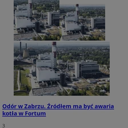
Odór w Zabrzu. Źródłem ma być awaria
kotła w Fortum
3