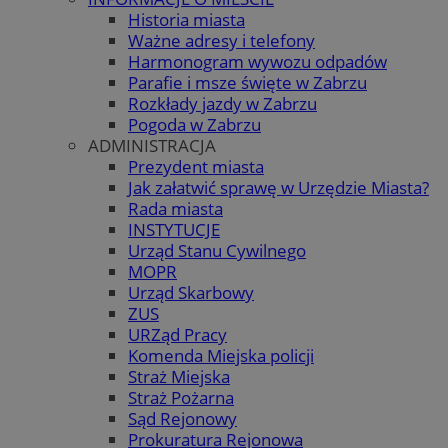
Historia miasta
Ważne adresy i telefony
Harmonogram wywozu odpadów
Parafie i msze święte w Zabrzu
Rozkłady jazdy w Zabrzu
Pogoda w Zabrzu
ADMINISTRACJA
Prezydent miasta
Jak załatwić sprawę w Urzędzie Miasta?
Rada miasta
INSTYTUCJE
Urząd Stanu Cywilnego
MOPR
Urząd Skarbowy
ZUS
URZąd Pracy
Komenda Miejska policji
Straż Miejska
Straż Pożarna
Sąd Rejonowy
Prokuratura Rejonowa