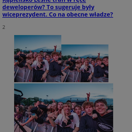
deweloperów? To sugeruje były
wiceprezydent. Co na obecne władze?
2