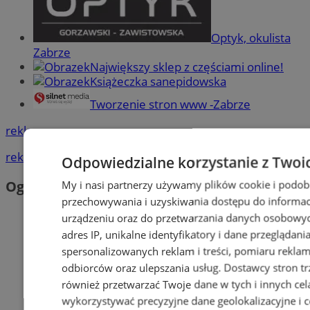
Optyk, okulista
Zabrze
Największy sklep z częściami online!
Książeczka sanepidowska
Tworzenie stron www -Zabrze
reklama
reklama
Odpowiedzialne korzystanie z Twoi
Ogłoszenia
My i nasi partnerzy używamy plików cookie i podob
przechowywania i uzyskiwania dostępu do informac
urządzeniu oraz do przetwarzania danych osobowych
adres IP, unikalne identyfikatory i dane przeglądani
spersonalizowanych reklam i treści, pomiaru reklam i
odbiorców oraz ulepszania usług.
Dostawcy stron tr
również przetwarzać Twoje dane w tych i innych cel
wykorzystywać precyzyjne dane geolokalizacyjne i c