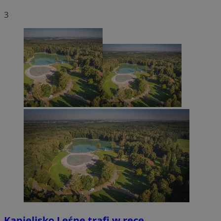
3
Kąpielisko Leśne trafi w ręce