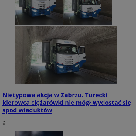
Nietypowa akcja w Zabrzu. Turecki
kierowca ciężarówki nie mógł wydostać się
spod wiaduktów
6