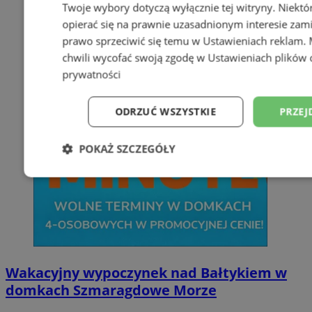
Twoje wybory dotyczą wyłącznie tej witryny. Niekt
opierać się na prawnie uzasadnionym interesie zami
prawo sprzeciwić się temu w
Ustawieniach reklam
.
chwili wycofać swoją zgodę w
Ustawieniach plików 
prywatności
ODRZUĆ WSZYSTKIE
PRZEJ
POKAŻ SZCZEGÓŁY
Niezbędne
Wydajność
Targetowani
Niesklasyfikowane
Wakacyjny wypoczynek nad Bałtykiem w
domkach Szmaragdowe Morze