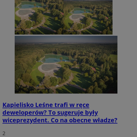
Kąpielisko Leśne trafi w ręce
deweloperów? To sugeruje były
wiceprezydent. Co na obecne władze?
2