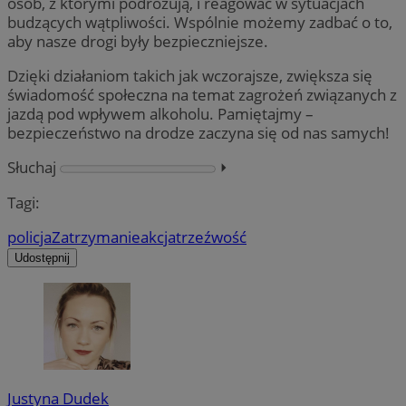
osób, z którymi podróżują, i reagować w sytuacjach
budzących wątpliwości. Wspólnie możemy zadbać o to,
aby nasze drogi były bezpieczniejsze.
Dzięki działaniom takich jak wczorajsze, zwiększa się
świadomość społeczna na temat zagrożeń związanych z
jazdą pod wpływem alkoholu. Pamiętajmy –
bezpieczeństwo na drodze zaczyna się od nas samych!
Słuchaj
⏵︎
Tagi:
policja
Zatrzymanie
akcja
trzeźwość
Udostępnij
Justyna Dudek