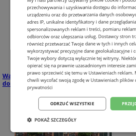
przechowywania i uzyskiwania dostępu do informac
urządzeniu oraz do przetwarzania danych osobowych
adres IP, unikalne identyfikatory i dane przeglądani
spersonalizowanych reklam i treści, pomiaru reklam i
odbiorców oraz ulepszania usług.
Dostawcy stron tr
również przetwarzać Twoje dane w tych i innych cel
wykorzystywać precyzyjne dane geolokalizacyjne i c
Twoje wybory dotyczą wyłącznie tej witryny. Niekt
opierać się na prawnie uzasadnionym interesie zami
prawo sprzeciwić się temu w
Ustawieniach reklam
.
Wakacyjny wypoczynek nad Bałtykiem w
chwili wycofać swoją zgodę w
Ustawieniach plików 
domkach Szmaragdowe Morze
prywatności
ODRZUĆ WSZYSTKIE
PRZEJ
POKAŻ SZCZEGÓŁY
Niezbędne
Wydajność
Targetowani