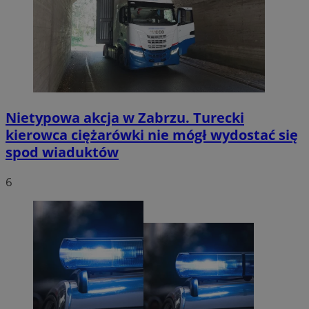
Nietypowa akcja w Zabrzu. Turecki
kierowca ciężarówki nie mógł wydostać się
spod wiaduktów
6