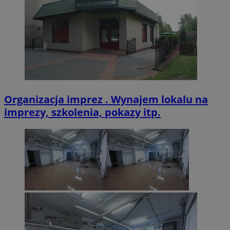
VISITOR_PRIVACY_METADATA
5 miesięcy 4
YouTube
tygodnie
.youtube.com
Organizacja imprez . Wynajem lokalu na
imprezy, szkolenia, pokazy itp.