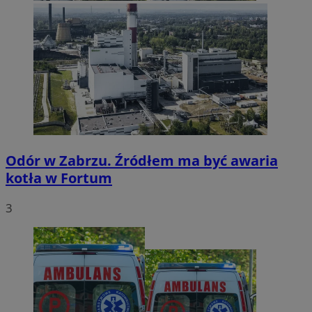
Odór w Zabrzu. Źródłem ma być awaria
kotła w Fortum
3