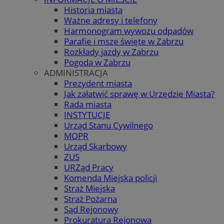
Historia miasta
Ważne adresy i telefony
Harmonogram wywozu odpadów
Parafie i msze święte w Zabrzu
Rozkłady jazdy w Zabrzu
Pogoda w Zabrzu
ADMINISTRACJA
Prezydent miasta
Jak załatwić sprawę w Urzędzie Miasta?
Rada miasta
INSTYTUCJE
Urząd Stanu Cywilnego
MOPR
Urząd Skarbowy
ZUS
URZąd Pracy
Komenda Miejska policji
Straż Miejska
Straż Pożarna
Sąd Rejonowy
Prokuratura Rejonowa