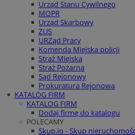
Urząd Stanu Cywilnego
MOPR
Urząd Skarbowy
ZUS
URZąd Pracy
Komenda Miejska policji
Straż Miejska
Straż Pożarna
Sąd Rejonowy
Prokuratura Rejonowa
KATALOG FIRM
KATALOG FIRM
Dodaj firmę do katalogu
POLECAMY
Skup.io - Skup nieruchomośc