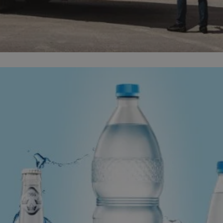
zabrze.com.pl
1 rok
Ten plik cookie przechowuje identyfik
zabrze.com.pl
1 rok
Ten plik cookie przechowuje identyfik
zabrze.com.pl
1 rok
Ten plik cookie przechowuje identyfik
29 minut 53
Ten plik cookie służy do rozróżniania
Cloudflare
sekundy
to korzystne dla strony internetowe
Inc.
umożliwia tworzenie ważnych rapor
.x.com
korzystania z jej witryny internetowe
29 minut 55
Ten plik cookie służy do rozróżniania
Cloudflare
sekund
to korzystne dla strony internetowe
Inc.
umożliwia tworzenie ważnych rapor
.twitter.com
korzystania z jej witryny internetowe
nt
4 tygodnie 2 dni
Ten plik cookie jest używany przez 
CookieScript
Script.com do zapamiętywania prefe
zabrze.com.pl
zgody użytkownika na pliki cookie. J
aby baner cookie Cookie-Script.com 
Google Privacy Policy
METADATA
5 miesięcy 4
Ten plik cookie przechowuje informa
YouTube
tygodnie
użytkownika oraz jego preferencjac
.youtube.com
prywatności podczas korzystania z wi
wybory dotyczące polityki prywatnoś
zgody, zapewniając ich przestrzegan
wizytach. Dzięki temu użytkownik 
konfigurować swoich preferencji, co
zgodność z regulacjami ochrony dan