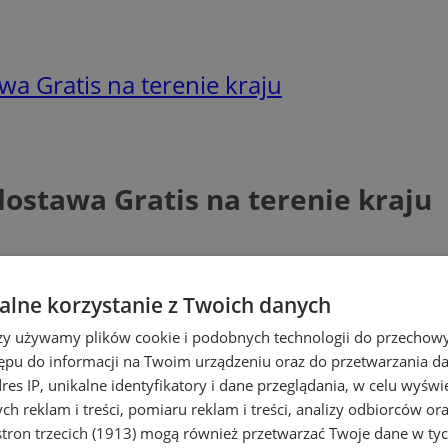
wa Gratis na terenie kraju
dostawa Gratis na terenie kraju
lne korzystanie z Twoich danych
rzy używamy plików cookie i podobnych technologii do przechow
ępu do informacji na Twoim urządzeniu oraz do przetwarzania 
dres IP, unikalne identyfikatory i dane przeglądania, w celu wyświ
h reklam i treści, pomiaru reklam i treści, analizy odbiorców or
tron trzecich (1913)
mogą również przetwarzać Twoje dane w tych