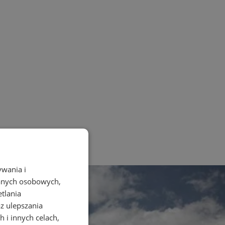
ywania i
danych osobowych,
etlania
az ulepszania
 i innych celach,