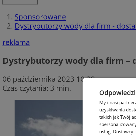
Sponsorowane
Dystrybutorzy wody dla firm - dosta
reklama
Dystrybutorzy wody dla firm – 
06 października 2023 10:30
Czas czytania: 3 min.
Odpowiedzia
My i nasi partne
uzyskiwania dost
takich jak Twój a
spersonalizowanyc
usług.
Dostawcy s