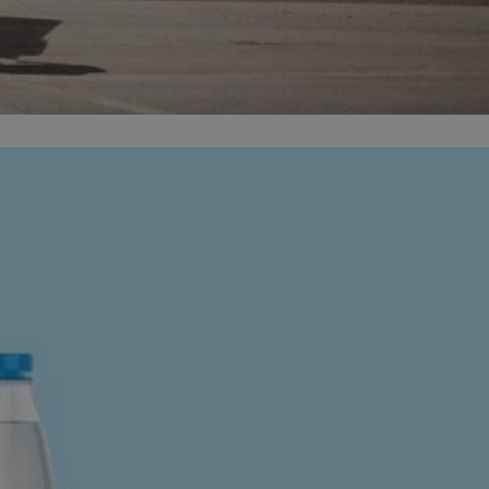
ator sesji.
ator sesji.
ator sesji.
 ludzi i botów. Jest
j, ponieważ
tów na temat
j.
 ludzi i botów. Jest
j, ponieważ
tów na temat
j.
usługę Cookie-
rencji dotyczących
est to konieczne,
działał poprawnie.
cje o zgodzie
h dotyczących
tryny. Rejestruje
ci i ustawień
ie w kolejnych
nie musi ponownie
 zwiększa wygodę i
ych.