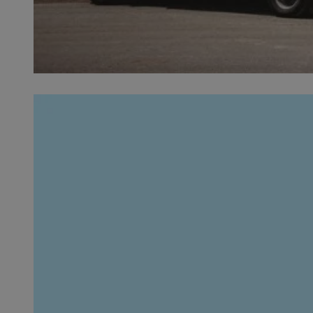
SessID
QeSessID
MvSessID
__cf_bm
__cf_bm
CookieScriptConse
VISITOR_PRIVACY_