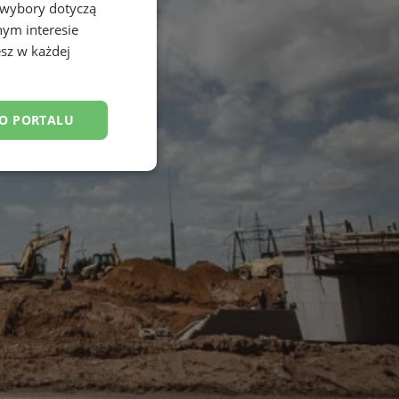
 wybory dotyczą
nym interesie
sz w każdej
DO PORTALU
esklasyfikowane
ane
owanie użytkownika i
j.