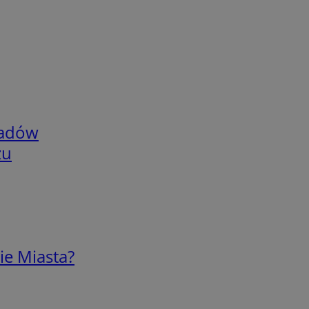
adów
zu
ie Miasta?