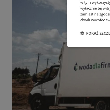
w tym wykorzysty
wyłącznie tej wi
zamiast na zgodz
chwili wycofać s
POKAŻ SZCZ
Niezbędne
Ni
Niezbędne pliki cook
zarządzanie kontem. 
Nazwa