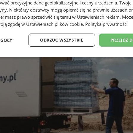
wać precyzyjne dane geolokalizacyjne i cechy urządzenia. Twoje
tryny. Niektórzy dostawcy mogą opierać się na prawnie uzasadnio
ie; masz prawo sprzeciwić się temu w
Ustawieniach reklam
. Może
woją zgodę w
Ustawieniach plików cookie
.
Polityka prywatności
EGÓŁY
ODRZUĆ WSZYSTKIE
PRZEJDŹ 
Wydajność
Targetowanie
Funkcjonalność
Ni
ezbędne
Wydajność
Targetowanie
Funkcjonalność
Niesklasyfikow
ie umożliwiają korzystanie z podstawowych funkcji strony internetowej, takich jak log
Bez niezbędnych plików cookie nie można prawidłowo korzystać ze strony internetowe
Provider
/
Okres
Opis
Domena
przechowywania