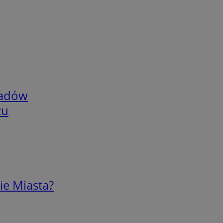
adów
zu
ie Miasta?