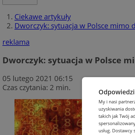
Ciekawe artykuły
Dworczyk: sytuacja w Polsce mimo dr
reklama
Dworczyk: sytuacja w Polsce mi
05 lutego 2021 06:15
Czas czytania: 2 min.
Odpowiedzia
My i nasi partne
uzyskiwania dost
takich jak Twój a
spersonalizowanyc
usług.
Dostawcy s