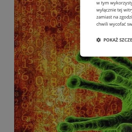
w tym wykorzysty
wyłącznie tej wi
zamiast na zgodz
chwili wycofać s
POKAŻ SZCZ
Niezbędne
Ni
Niezbędne pliki cook
zarządzanie kontem. 
Nazwa