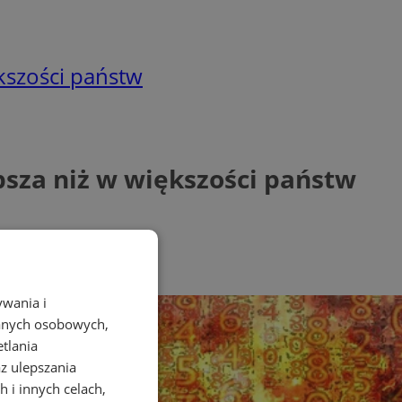
ększości państw
psza niż w większości państw
ywania i
danych osobowych,
etlania
az ulepszania
 i innych celach,