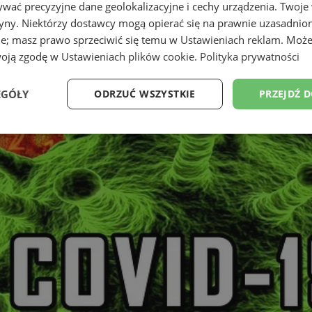
wać precyzyjne dane geolokalizacyjne i cechy urządzenia. Twoje
tryny. Niektórzy dostawcy mogą opierać się na prawnie uzasadnio
ie; masz prawo sprzeciwić się temu w
Ustawieniach reklam
. Może
woją zgodę w
Ustawieniach plików cookie
.
Polityka prywatności
EGÓŁY
ODRZUĆ WSZYSTKIE
PRZEJDŹ 
Wydajność
Targetowanie
Funkcjonalność
Ni
ezbędne
Wydajność
Targetowanie
Funkcjonalność
Niesklasyfikow
ie umożliwiają korzystanie z podstawowych funkcji strony internetowej, takich jak log
Bez niezbędnych plików cookie nie można prawidłowo korzystać ze strony internetowe
Provider
/
Okres
Opis
Domena
przechowywania