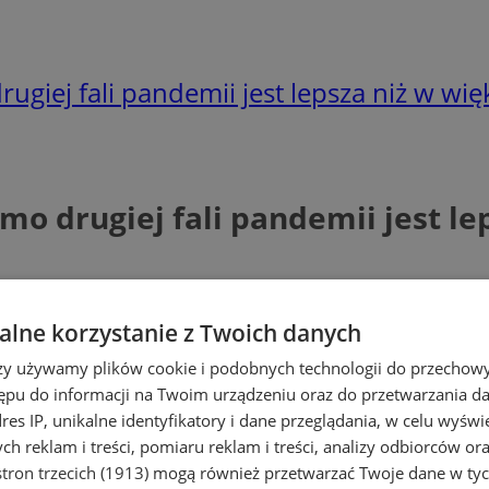
ugiej fali pandemii jest lepsza niż w wi
mo drugiej fali pandemii jest le
lne korzystanie z Twoich danych
rzy używamy plików cookie i podobnych technologii do przechow
ępu do informacji na Twoim urządzeniu oraz do przetwarzania 
dres IP, unikalne identyfikatory i dane przeglądania, w celu wyświ
h reklam i treści, pomiaru reklam i treści, analizy odbiorców or
tron trzecich (1913)
mogą również przetwarzać Twoje dane w tych