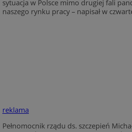
sytuacja w Polsce mimo drugiej fali pan
Nazwa
naszego rynku pracy – napisał w czwar
Nazwa
ustat_xq6z219uw9
Nazwa
__Secure-YNID
_clck
__gads
FCCDCF
MUID
__eoi
ANONCHK
_clsk
test_cookie
_ga_NBM6HFESG6
reklama
_fbp
OAID
Pełnomocnik rządu ds. szczepień Michał
MR