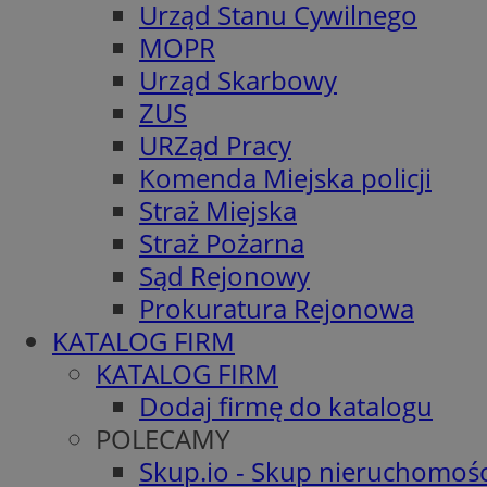
Urząd Stanu Cywilnego
MOPR
Urząd Skarbowy
ZUS
URZąd Pracy
Komenda Miejska policji
Straż Miejska
Straż Pożarna
Sąd Rejonowy
Prokuratura Rejonowa
KATALOG FIRM
KATALOG FIRM
Dodaj firmę do katalogu
POLECAMY
Skup.io - Skup nieruchomośc