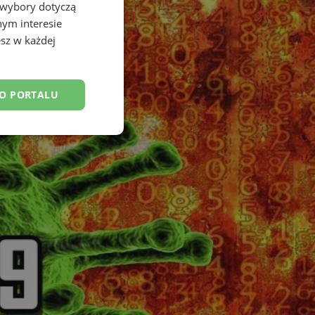
 wybory dotyczą
nym interesie
sz w każdej
DO PORTALU
esklasyfikowane
ane
owanie użytkownika i
j.