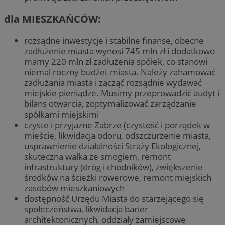
dla MIESZKAŃCÓW:
rozsądne inwestycje i stabilne finanse, obecne
zadłużenie miasta wynosi 745 mln zł i dodatkowo
mamy 220 mln zł zadłużenia spółek, co stanowi
niemal roczny budżet miasta. Należy zahamować
zadłużania miasta i zacząć rozsądnie wydawać
miejskie pieniądze. Musimy przeprowadzić audyt i
bilans otwarcia, zoptymalizować zarządzanie
spółkami miejskimi
czyste i przyjazne Zabrze (czystość i porządek w
mieście, likwidacja odoru, odszczurzenie miasta,
usprawnienie działalności Straży Ekologicznej,
skuteczna walka ze smogiem, remont
infrastruktury (dróg i chodników), zwiększenie
środków na ścieżki rowerowe, remont miejskich
zasobów mieszkaniowych
dostępność Urzędu Miasta do starzejącego się
społeczeństwa, likwidacja barier
architektonicznych, oddziały zamiejscowe