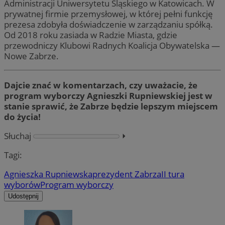
Administracji Uniwersytetu Śląskiego w Katowicach. W
prywatnej firmie przemysłowej, w której pełni funkcję
prezesa zdobyła doświadczenie w zarządzaniu spółką.
Od 2018 roku zasiada w Radzie Miasta, gdzie
przewodniczy Klubowi Radnych Koalicja Obywatelska —
Nowe Zabrze.
Dajcie znać w komentarzach, czy uważacie, że
program wyborczy Agnieszki Rupniewskiej jest w
stanie sprawić, że Zabrze będzie lepszym miejscem
do życia!
Słuchaj
⏵︎
Tagi:
Agnieszka Rupniewska
prezydent Zabrza
II tura
wyborów
Program wyborczy
Udostępnij