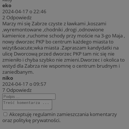
eko
2024-04-17 o 22:46
2
Odpowiedz
Marzy mi się Zabrze czyste z ławkami ,koszami
,wyremontowane ,chodniki ,drogi ,odnowione
kamienice ,ruchome schody przy moście na 3-go Maja ,
nowy dworzec PKP bo centrum każdego miasta to
wizyt&oacute;wka miasta .Zapraszam kandydatki na
ulicę Dworcową przed dworzec PKP tam nic się nie
zmieniło i chyba szybko nie zmieni.Dworzec i okolica to
wstyd dla Zabrza nie wspomnę o centrum brudnym i
zaniedbanym.
niko
2024-04-17 o 09:57
7
Odpowiedz
Akceptuję regulamin zamieszczania komentarzy
oraz politykę prywatności.