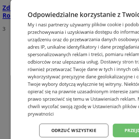
Zderzenie samochodu z rowerzystą na
Odpowiedzialne korzystanie z Twoi
Roosevelta. 62-latek trafił do szpitala
My i nasi partnerzy używamy plików cookie i podob
3
przechowywania i uzyskiwania dostępu do informac
urządzeniu oraz do przetwarzania danych osobowych
adres IP, unikalne identyfikatory i dane przeglądani
spersonalizowanych reklam i treści, pomiaru reklam i
odbiorców oraz ulepszania usług.
Dostawcy stron tr
również przetwarzać Twoje dane w tych i innych cel
wykorzystywać precyzyjne dane geolokalizacyjne i c
Twoje wybory dotyczą wyłącznie tej witryny. Niekt
opierać się na prawnie uzasadnionym interesie zami
prawo sprzeciwić się temu w
Ustawieniach reklam
.
chwili wycofać swoją zgodę w
Ustawieniach plików 
prywatności
ODRZUĆ WSZYSTKIE
PRZEJ