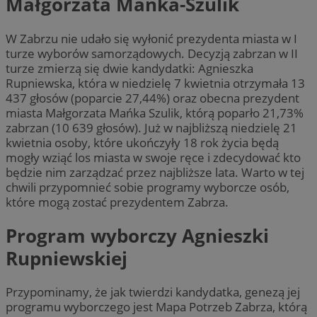
Małgorzata Mańka-Szulik
W Zabrzu nie udało się wyłonić prezydenta miasta w I
turze wyborów samorządowych. Decyzją zabrzan w II
turze zmierzą się dwie kandydatki: Agnieszka
Rupniewska, która w niedzielę 7 kwietnia otrzymała 13
437 głosów (poparcie 27,44%) oraz obecna prezydent
miasta Małgorzata Mańka Szulik, którą poparło 21,73%
zabrzan (10 639 głosów). Już w najbliższą niedzielę 21
kwietnia osoby, które ukończyły 18 rok życia będą
mogły wziąć los miasta w swoje ręce i zdecydować kto
będzie nim zarządzać przez najbliższe lata. Warto w tej
chwili przypomnieć sobie programy wyborcze osób,
które mogą zostać prezydentem Zabrza.
Program wyborczy Agnieszki
Rupniewskiej
Przypominamy, że jak twierdzi kandydatka, genezą jej
programu wyborczego jest Mapa Potrzeb Zabrza, którą