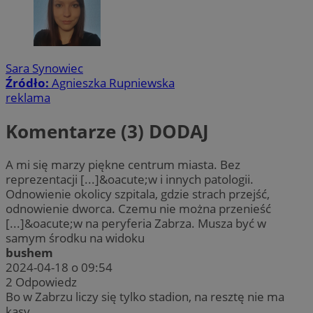
Sara Synowiec
Źródło:
Agnieszka Rupniewska
reklama
Komentarze (3)
DODAJ
A mi się marzy piękne centrum miasta. Bez
reprezentacji [...]&oacute;w i innych patologii.
Odnowienie okolicy szpitala, gdzie strach przejść,
odnowienie dworca. Czemu nie można przenieść
[...]&oacute;w na peryferia Zabrza. Musza być w
samym środku na widoku
bushem
2024-04-18 o 09:54
2
Odpowiedz
Bo w Zabrzu liczy się tylko stadion, na resztę nie ma
kasy