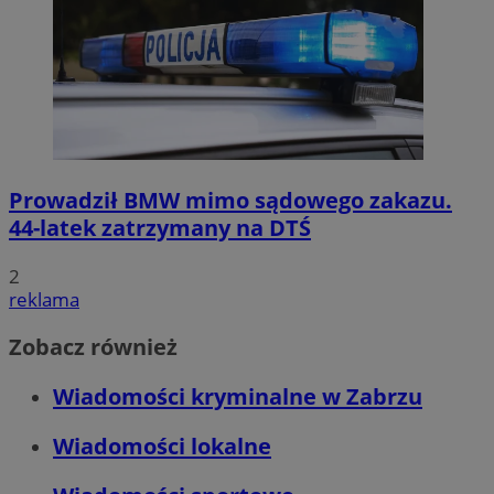
CookieScriptConsent
4 tygodnie 2 dn
CookieScript
zabrze.com.pl
Prowadził BMW mimo sądowego zakazu.
44-latek zatrzymany na DTŚ
VISITOR_PRIVACY_METADATA
5 miesięcy 4
YouTube
2
tygodnie
.youtube.com
reklama
Zobacz również
Wiadomości kryminalne w Zabrzu
Wiadomości lokalne