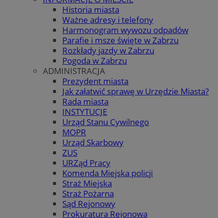
Historia miasta
Ważne adresy i telefony
Harmonogram wywozu odpadów
Parafie i msze święte w Zabrzu
Rozkłady jazdy w Zabrzu
Pogoda w Zabrzu
ADMINISTRACJA
Prezydent miasta
Jak załatwić sprawę w Urzędzie Miasta?
Rada miasta
INSTYTUCJE
Urząd Stanu Cywilnego
MOPR
Urząd Skarbowy
ZUS
URZąd Pracy
Komenda Miejska policji
Straż Miejska
Straż Pożarna
Sąd Rejonowy
Prokuratura Rejonowa